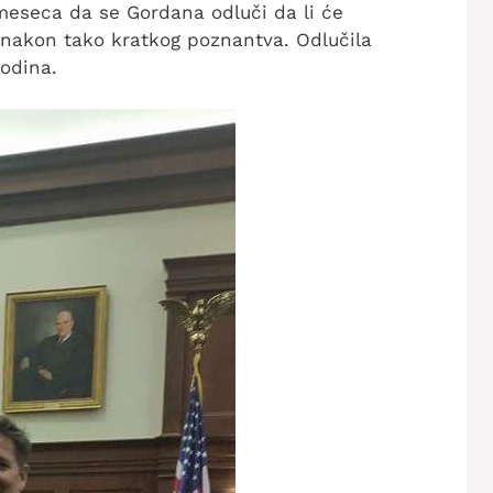
 meseca da se Gordana odluči da li će
ot nakon tako kratkog poznantva. Odlučila
godina.