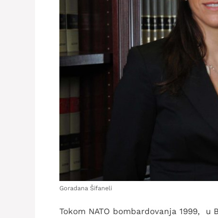
Goradana Šifaneli
Tokom NATO bombardovanja 1999, u Be