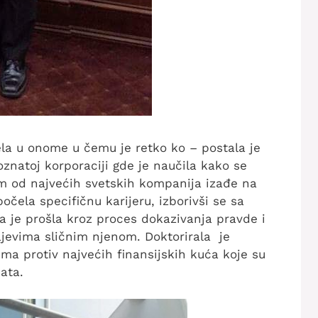
ela u onome u čemu je retko ko – postala je
oznatoj korporaciji gde je naučila kako se
nom od najvećih svetskih kompanija izađe na
počela specifičnu karijeru, izborivši se sa
a je prošla kroz proces dokazivanja pravde i
ajevima sličnim njenom. Doktorirala je
ma protiv najvećih finansijskih kuća koje su
ata.