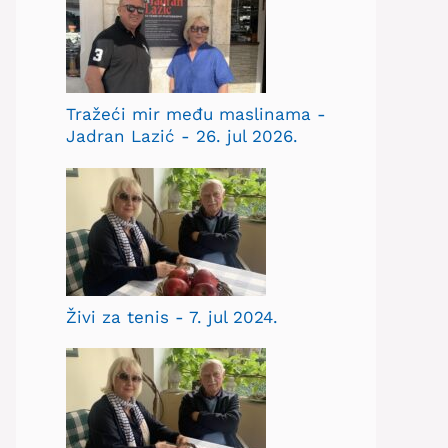
Tražeći mir među maslinama -
Jadran Lazić - 26. jul 2026.
Živi za tenis - 7. jul 2024.