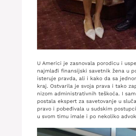
U Americi je zasnovala porodicu i usp
najmlađi finansijski savetnik žena u p
isteruje pravda, ali i kako da sa jed
kraj. Ostvarila je svoja prava i tako za
nizom administrativnih teškoća. I sam
postala ekspert za savetovanje u sluč
pravo i pobeđivala u sudskim postupci
u svom timu imale i po nekoliko advok