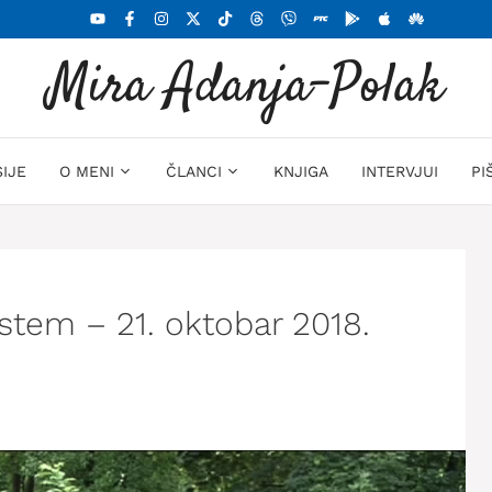
Mira Adanja-Polak
SIJE
O MENI
ČLANCI
KNJIGA
INTERVJUI
PI
istem – 21. oktobar 2018.