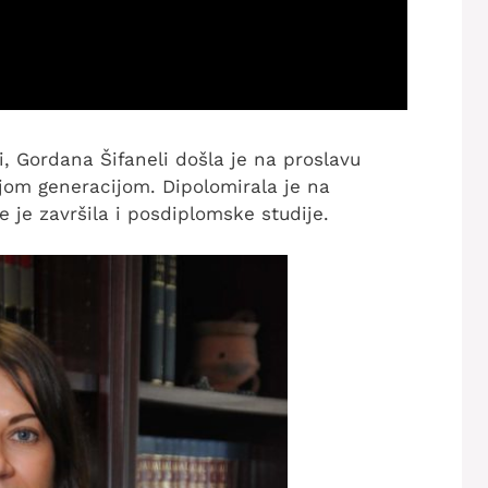
, Gordana Šifaneli došla je na proslavu
jom generacijom. Dipolomirala je na
je završila i posdiplomske studije.