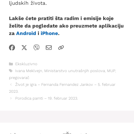
ljudskih života.
Lakše ćete pratiti šta radim i emisije koje
želite da pogledate ako preuzmete aplikaciju
za
Android
i
iPhone
.
Kategorije
Ekskluzivno
Oznake
Ivana Meklvejn
,
Ministarstvo unutrašnjih poslova
,
MUP
,
pregovarač
Život je igra – Fernanda Fernandez Jankov – 5. februar
2023.
Porodica pamti – 19. februar 2023.