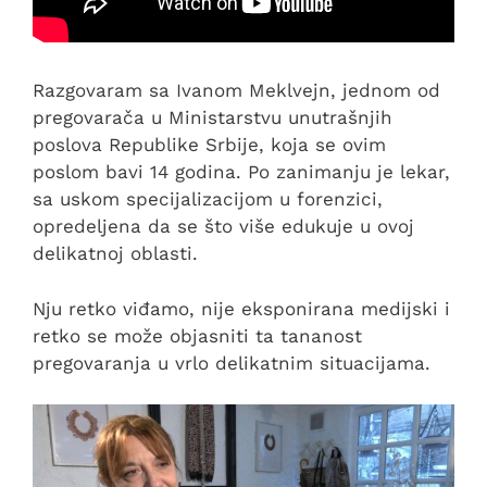
Razgovaram sa Ivanom Meklvejn, jednom od
pregovarača u Ministarstvu unutrašnjih
poslova Republike Srbije, koja se ovim
poslom bavi 14 godina. Po zanimanju je lekar,
sa uskom specijalizacijom u forenzici,
opredeljena da se što više edukuje u ovoj
delikatnoj oblasti.
Nju retko viđamo, nije eksponirana medijski i
retko se može objasniti ta tananost
pregovaranja u vrlo delikatnim situacijama.