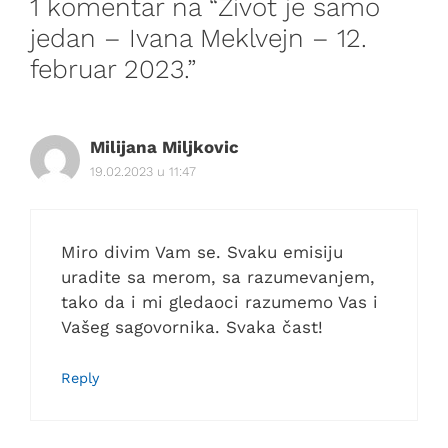
1 komentar na “Život je samo
jedan – Ivana Meklvejn – 12.
februar 2023.”
Milijana Miljkovic
19.02.2023 u 11:47
Miro divim Vam se. Svaku emisiju
uradite sa merom, sa razumevanjem,
tako da i mi gledaoci razumemo Vas i
Vašeg sagovornika. Svaka čast!
Reply