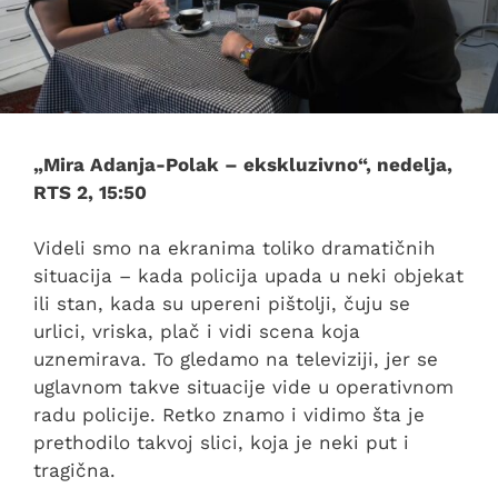
„Mira Adanja-Polak – ekskluzivno“, nedelja,
RTS 2, 15:50
Videli smo na ekranima toliko dramatičnih
situacija – kada policija upada u neki objekat
ili stan, kada su upereni pištolji, čuju se
urlici, vriska, plač i vidi scena koja
uznemirava. To gledamo na televiziji, jer se
uglavnom takve situacije vide u operativnom
radu policije. Retko znamo i vidimo šta je
prethodilo takvoj slici, koja je neki put i
tragična.