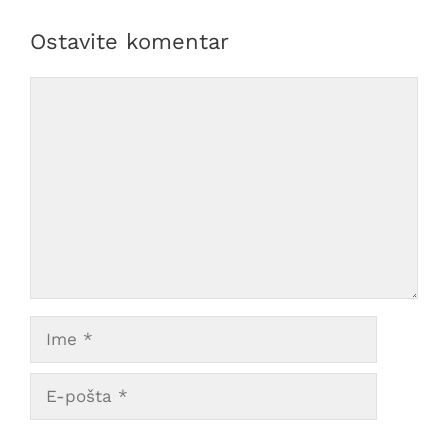
Ostavite komentar
Comment
Ime
E-
pošta
Veb