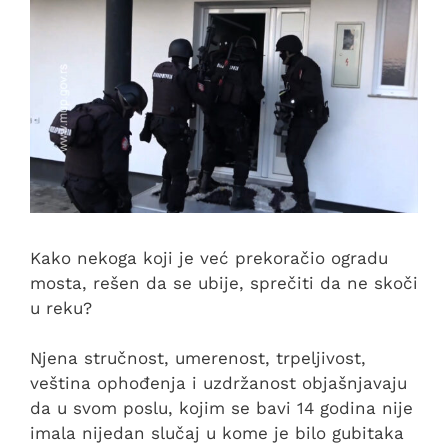
Kako nekoga koji je već prekoračio ogradu
mosta, rešen da se ubije, sprečiti da ne skoči
u reku?
Njena stručnost, umerenost, trpeljivost,
veština ophođenja i uzdržanost objašnjavaju
da u svom poslu, kojim se bavi 14 godina nije
imala nijedan slučaj u kome je bilo gubitaka