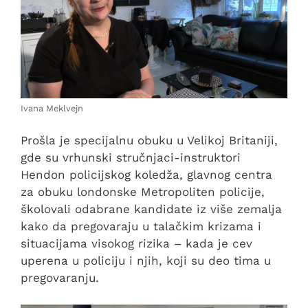
Ivana Meklvejn
Prošla je specijalnu obuku u Velikoj Britaniji,
gde su vrhunski stručnjaci-instruktori
Hendon policijskog koledža, glavnog centra
za obuku londonske Metropoliten policije,
školovali odabrane kandidate iz više zemalja
kako da pregovaraju u talačkim krizama i
situacijama visokog rizika – kada je cev
uperena u policiju i njih, koji su deo tima u
pregovaranju.