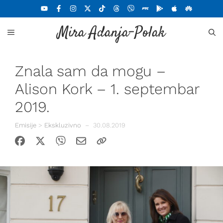
Skoči
na
Mira Adanja-Polak
sadržaj
MENU
Znala sam da mogu –
Alison Kork – 1. septembar
2019.
Emisije
>
Ekskluzivno
–
30.08.2019