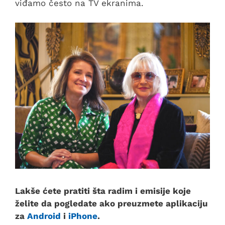
viđamo često na TV ekranima.
Lakše ćete pratiti šta radim i emisije koje
želite da pogledate ako preuzmete aplikaciju
za
Android
i
iPhone
.