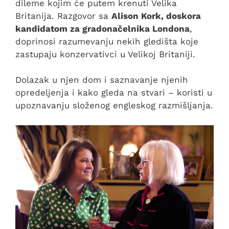
dileme kojim će putem krenuti Velika
Britanija. Razgovor sa
Alison Kork, doskora
kandidatom za gradonačelnika Londona
,
doprinosi razumevanju nekih gledišta koje
zastupaju konzervativci u Velikoj Britaniji.
Dolazak u njen dom i saznavanje njenih
opredeljenja i kako gleda na stvari – koristi u
upoznavanju složenog engleskog razmišljanja.