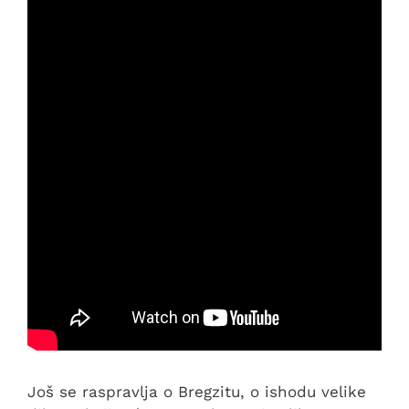
Još se raspravlja o Bregzitu, o ishodu velike