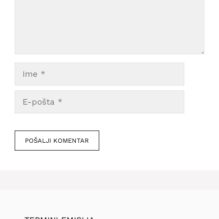
Ime
E-
pošta
Veb
mesto