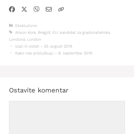
Kategorije
Ekskluzivno
Oznake
Alison Kork
,
Bregzit
,
EU
,
kandidat za gradonačelnika
Londona
,
London
Izaći ili ostati – 25. avgust 2019.
Kako nas prisluškuju – 8. septembar 2019.
Ostavite komentar
Comment