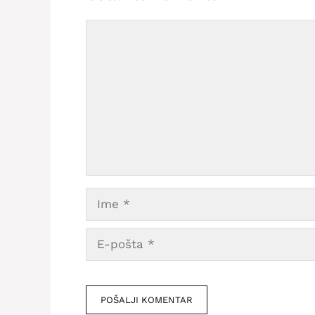
Comment
Ime
E-
pošta
Veb
mesto