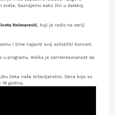
om sveta. Saznajemo kako živi u dalekoj
 Života Neimarević
, koji je radio na seriji
smu i time najaviti svoj solistički koncert.
je u programu. Kolika je zainteresovanost da
 Ubu čeka naše državljanstvo. Deca koja su
 18 godina.