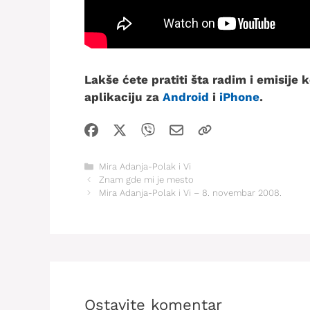
Lakše ćete pratiti šta radim i emisije
aplikaciju za
Android
i
iPhone
.
Kategorije
Mira Adanja-Polak i Vi
Znam gde mi je mesto
Mira Adanja-Polak i Vi – 8. novembar 2008.
Ostavite komentar