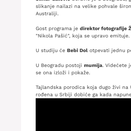
slikanje nailazi na velike pohvale šir
Australiji.
Gost programa je
direktor fotografije
"Nikola Pašić", koja se upravo emituje.
U studiju će
Bebi Dol
otpevati jednu pe
U Beogradu postoji
mumija
. Videćete 
se ona izloži i pokaže.
Tajlandska porodica koja dugo živi na
rođena u Srbiji dobiće ga kada napune