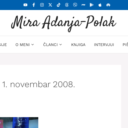
Mira Adanja-Polak
SIJE
O MENI
ČLANCI
KNJIGA
INTERVJUI
PI
– 1. novembar 2008.