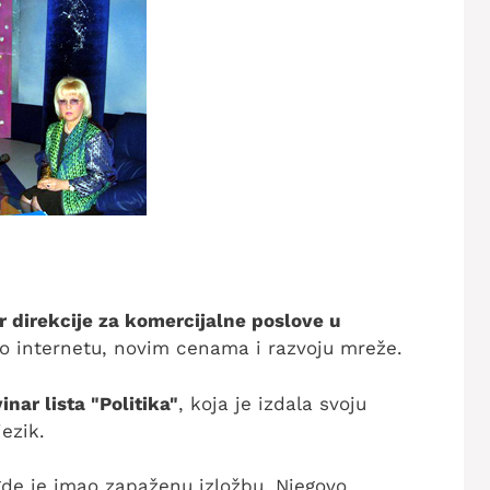
r direkcije za komercijalne poslove u
, o internetu, novim cenama i razvoju mreže.
nar lista "Politika"
, koja je izdala svoju
ezik.
gde je imao zapaženu izložbu. Njegovo