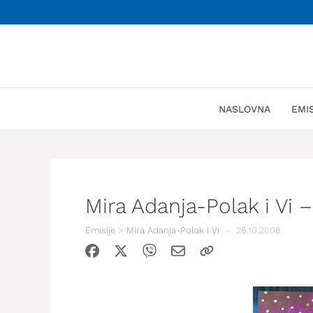
Skoči
na
sadržaj
NASLOVNA
EMI
Mira Adanja-Polak i Vi 
Emisije
>
Mira Adanja-Polak i Vi
–
28.10.2008