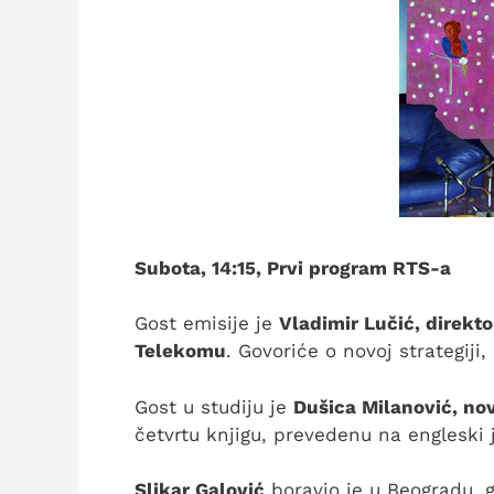
Subota, 14:15, Prvi program RTS-a
Gost emisije je
Vladimir Lučić, direkto
Telekomu
. Govoriće o novoj strategiji
Gost u studiju je
Dušica Milanović, novi
četvrtu knjigu, prevedenu na engleski j
Slikar Galović
boravio je u Beogradu, 