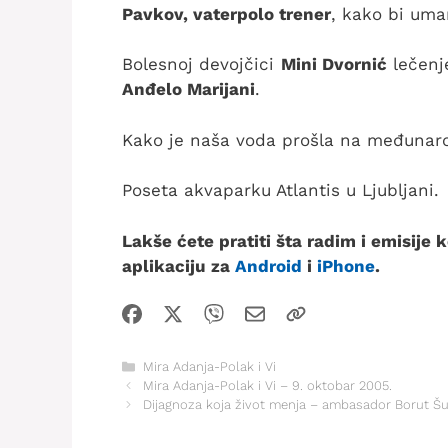
Pavkov, vaterpolo trener
, kako bi uma
Bolesnoj devojčici
Mini Dvornić
lečenj
Anđelo Marijani
.
Kako je naša voda prošla na međunar
Poseta akvaparku Atlantis u Ljubljani.
Lakše ćete pratiti šta radim i emisije
aplikaciju za
Android
i
iPhone
.
Kategorije
Mira Adanja-Polak i Vi
Mira Adanja-Polak i Vi – 9. oktobar 2005.
Dijagnoza koja život menja – ambasador Borut Šuk