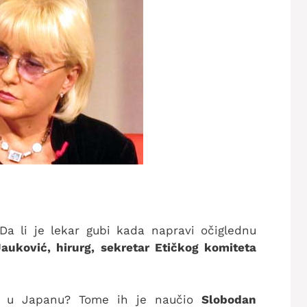
 Da li je lekar gubi kada napravi očiglednu
auković, hirurg, sekretar Etičkog komiteta
“ u Japanu? Tome ih je naučio
Slobodan