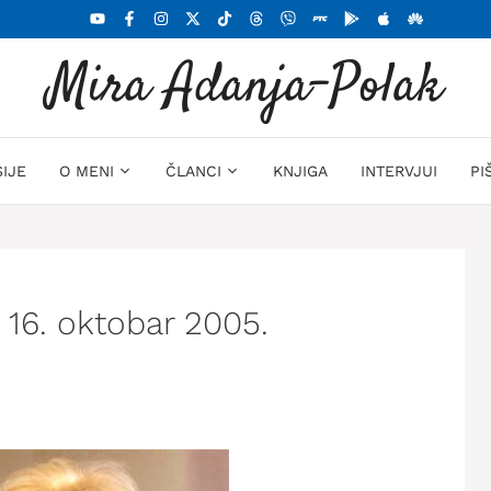
Mira Adanja-Polak
SIJE
O MENI
ČLANCI
KNJIGA
INTERVJUI
PI
– 16. oktobar 2005.