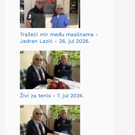
Tražeći mir među maslinama -
Jadran Lazić - 26. jul 2026.
Živi za tenis - 7. jul 2024.