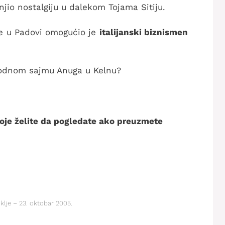
njio nostalgiju u dalekom Tojama Sitiju.
e u Padovi omogućio je
italijanski biznismen
odnom sajmu Anuga u Kelnu?
 koje želite da pogledate ako preuzmete
lje – 23. oktobar 2005.