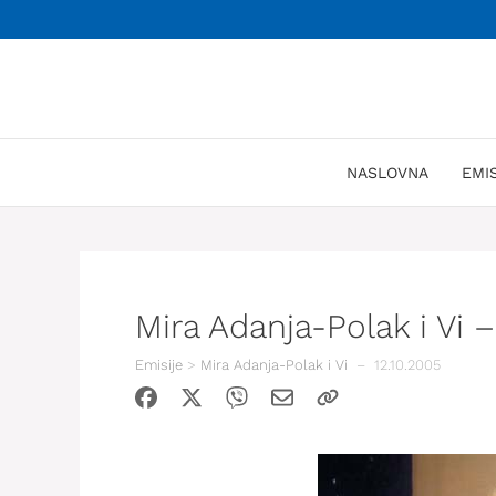
Skoči
na
sadržaj
NASLOVNA
EMI
Mira Adanja-Polak i Vi 
Emisije
>
Mira Adanja-Polak i Vi
–
12.10.2005