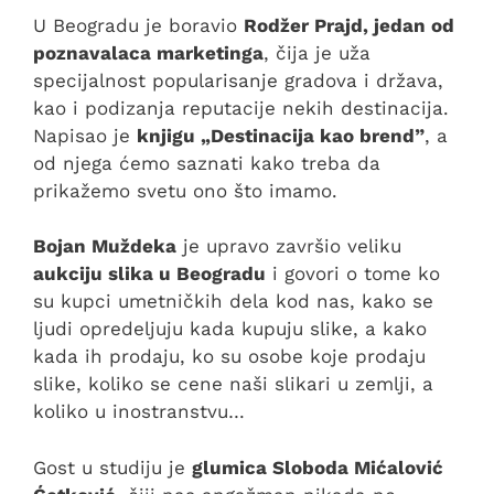
U Beogradu je boravio
Rodžer Prajd, jedan od
poznavalaca marketinga
, čija je uža
specijalnost popularisanje gradova i država,
kao i podizanja reputacije nekih destinacija.
Napisao je
knjigu „Destinacija kao brend”
, a
od njega ćemo saznati kako treba da
prikažemo svetu ono što imamo.
Bojan Muždeka
je upravo završio veliku
aukciju slika u Beogradu
i govori o tome ko
su kupci umetničkih dela kod nas, kako se
ljudi opredeljuju kada kupuju slike, a kako
kada ih prodaju, ko su osobe koje prodaju
slike, koliko se cene naši slikari u zemlji, a
koliko u inostranstvu…
Gost u studiju je
glumica Sloboda Mićalović