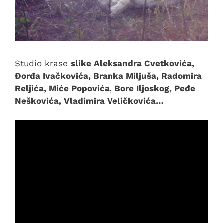
Studio krase
slike Aleksandra Cvetkovića,
Đorđa Ivačkovića, Branka Miljuša, Radomira
Reljića, Miće Popovića, Bore Iljoskog, Peđe
Neškovića, Vladimira Veličkovića…