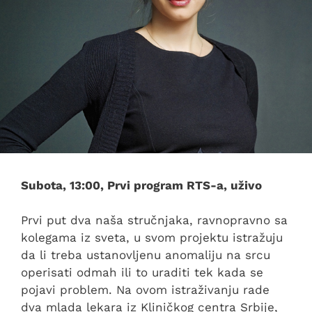
Subota, 13:00, Prvi program RTS-a, uživo
Prvi put dva naša stručnjaka, ravnopravno sa
kolegama iz sveta, u svom projektu istražuju
da li treba ustanovljenu anomaliju na srcu
operisati odmah ili to uraditi tek kada se
pojavi problem. Na ovom istraživanju rade
dva mlada lekara iz Kliničkog centra Srbije,