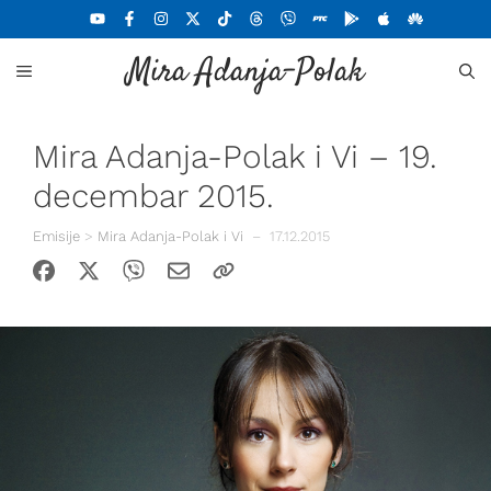
Skoči
na
Mira Adanja-Polak
sadržaj
MENU
Mira Adanja-Polak i Vi – 19.
decembar 2015.
Emisije
>
Mira Adanja-Polak i Vi
–
17.12.2015