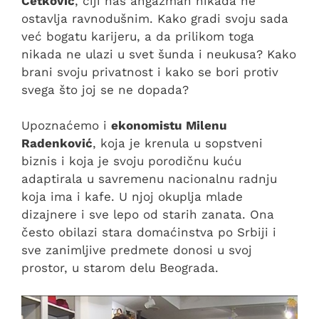
Ćetković
, čiji nas angažman nikada ne
ostavlja ravnodušnim. Kako gradi svoju sada
već bogatu karijeru, a da prilikom toga
nikada ne ulazi u svet šunda i neukusa? Kako
brani svoju privatnost i kako se bori protiv
svega što joj se ne dopada?
Upoznaćemo i
ekonomistu Milenu
Radenković
, koja je krenula u sopstveni
biznis i koja je svoju porodičnu kuću
adaptirala u savremenu nacionalnu radnju
koja ima i kafe. U njoj okuplja mlade
dizajnere i sve lepo od starih zanata. Ona
često obilazi stara domaćinstva po Srbiji i
sve zanimljive predmete donosi u svoj
prostor, u starom delu Beograda.