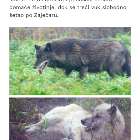
domaće životinje, dok se treći vuk slobodno
šetao po Zaječaru.