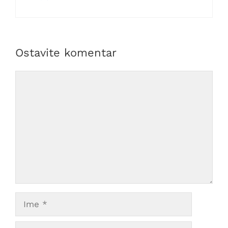
Ostavite komentar
Comment
Ime
E-