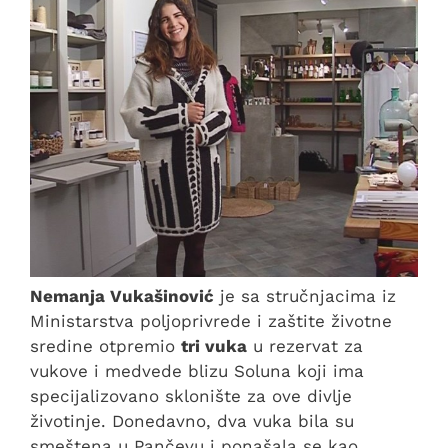
Nemanja Vukašinović
je sa stručnjacima iz
Ministarstva poljoprivrede i zaštite životne
sredine otpremio
tri vuka
u rezervat za
vukove i medvede blizu Soluna koji ima
specijalizovano sklonište za ove divlje
životinje. Donedavno, dva vuka bila su
smeštena u Pančevu i ponašala se kao