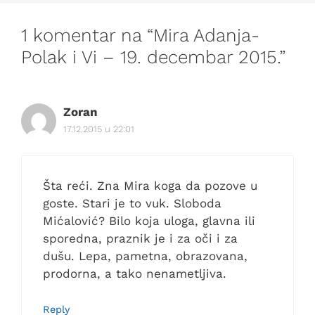
1 komentar na “Mira Adanja-
Polak i Vi – 19. decembar 2015.”
Zoran
17.12.2015 u 22:01
Šta reći. Zna Mira koga da pozove u
goste. Stari je to vuk. Sloboda
Mićalović? Bilo koja uloga, glavna ili
sporedna, praznik je i za oči i za
dušu. Lepa, pametna, obrazovana,
prodorna, a tako nenametljiva.
Reply