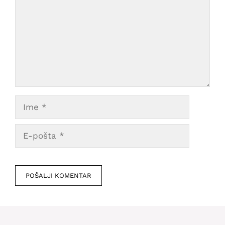
Ime
E-
pošta
Veb
mesto