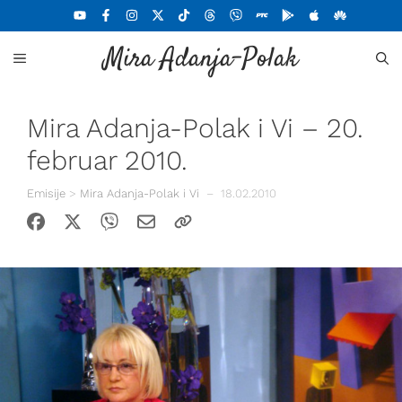
Skoči
na
Mira Adanja-Polak
sadržaj
MENU
Mira Adanja-Polak i Vi – 20.
februar 2010.
Emisije
>
Mira Adanja-Polak i Vi
–
18.02.2010