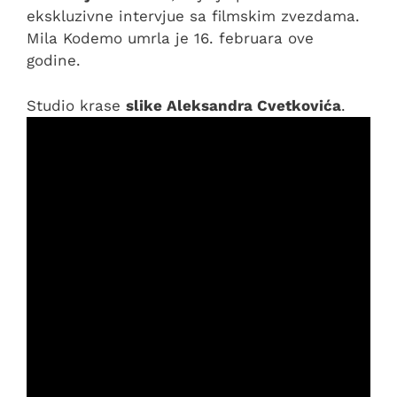
ekskluzivne intervjue sa filmskim zvezdama.
Mila Kodemo umrla je 16. februara ove
godine.
Studio krase
slike Aleksandra Cvetkovića
.