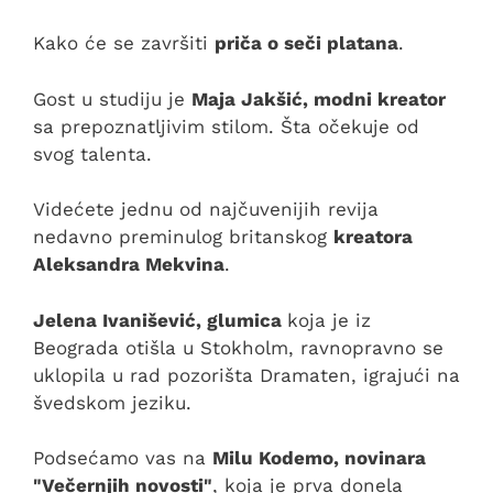
Kako će se završiti
priča o seči platana
.
Gost u studiju je
Maja Jakšić, modni kreator
sa prepoznatljivim stilom. Šta očekuje od
svog talenta.
Videćete jednu od najčuvenijih revija
nedavno preminulog britanskog
kreatora
Aleksandra Mekvina
.
Jelena Ivanišević, glumica
koja je iz
Beograda otišla u Stokholm, ravnopravno se
uklopila u rad pozorišta Dramaten, igrajući na
švedskom jeziku.
Podsećamo vas na
Milu Kodemo, novinara
"Večernjih novosti"
, koja je prva donela