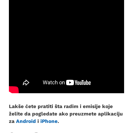
Lakše ćete pratiti šta radim i emisije koje
želite da pogledate ako preuzmete aplikaciju
za
Android
i
iPhone
.