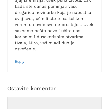
Sjajna emisija, uvek puna života, čak i
kada ste danas pominjali vašu
drugaricu novinarku koja je napustila
ovaj svet, učinili ste to sa tolikom
verom da ovde sve ne prestaje… Uvek
saznamo nešto novo i učite nas
korisnim i dusekorisnim stvarima.
Hvala, Miro, vaš mladi duh je
osveženje.
Reply
Ostavite komentar
Comment