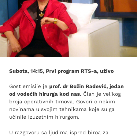
Subota, 14:15, Prvi program RTS-a, uživo
Gost emisije je
prof. dr Božin Radević, jedan
od vodećih hirurga kod nas
. Član je velikog
broja operativnih timova. Govori o nekim
novinama u svojim tehnikama koje su ga
učinile izuzetnim hirurgom.
U razgovoru sa ljudima ispred biroa za