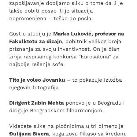
zapošljavanje dobijamo sliku o tome da li je
lakše dobiti posao ili je situacija
nepromenjena – teško do posla.
Gost u studiju je
Marko Luković, profesor na
Fakulktetu za dizajn
, dobitnik velikog broja
priznanja za svoju inventivnost. On je član
žirija raspisanog konkursa "Eurosalona" za
najbolje rešenje sofe.
Tito je voleo Jovanku
– to pokazuje izložba
njegovih fotografija.
Dirigent Zubin Mehta
ponovo je u Beogradu i
diriguje Beogradskom filharmonijom.
Videćete slike na pločnicima u tri dimenzije
Đulijana Bivera
, koga zovu Pikaso sa kredom.