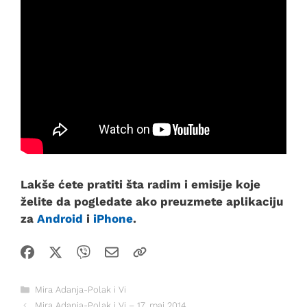
Lakše ćete pratiti šta radim i emisije koje
želite da pogledate ako preuzmete aplikaciju
za
Android
i
iPhone
.
Kategorije
Mira Adanja-Polak i Vi
Mira Adanja-Polak i Vi – 17. maj 2014.