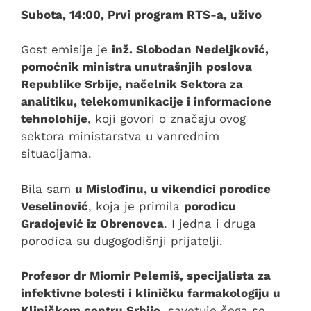
Subota, 14:00, Prvi program RTS-a, uživo
Gost emisije je
inž. Slobodan Nedeljković,
pomoćnik ministra unutrašnjih poslova
Republike Srbije, načelnik Sektora za
analitiku, telekomunikacije i informacione
tehnolohije
, koji govori o značaju ovog
sektora ministarstva u vanrednim
situacijama.
Bila sam
u Mislođinu, u vikendici porodice
Veselinović
, koja je primila
porodicu
Gradojević iz Obrenovca
. I jedna i druga
porodica su dugogodišnji prijatelji.
Profesor dr Miomir Pelemiš, specijalista za
infektivne bolesti i kliničku farmakologiju u
Kliničkom centru Srbije
, savetuje čega se