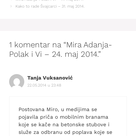
Kako to rade Švajcarci – 31. maj 2014.
1 komentar na “Mira Adanja-
Polak i Vi – 24. maj 2014.”
Tanja Vuksanović
22.05.2014 u 23:48
Postovana Miro, u medijima se
pojavila priča o mobilnim branama
koje se kače na betonske stubove i
služe za odbranu od poplava koje se