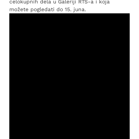
celokupnih dela u Galeriji RTS-a i koja
možete pogledati do 15. juna.