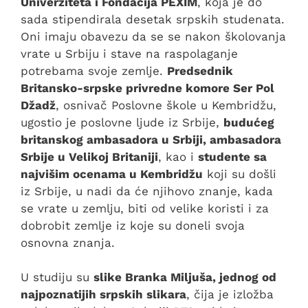
Univerziteta i Fondacija PEXIM
, koja je do
sada stipendirala desetak srpskih studenata.
Oni imaju obavezu da se se nakon školovanja
vrate u Srbiju i stave na raspolaganje
potrebama svoje zemlje.
Predsednik
Britansko-srpske privredne komore Ser Pol
Džadž
, osnivač Poslovne škole u Kembridžu,
ugostio je poslovne ljude iz Srbije,
budućeg
britanskog ambasadora u Srbiji, ambasadora
Srbije u Velikoj Britaniji
, kao i
studente sa
najvišim ocenama u Kembridžu
koji su došli
iz Srbije, u nadi da će njihovo znanje, kada
se vrate u zemlju, biti od velike koristi i za
dobrobit zemlje iz koje su doneli svoja
osnovna znanja.
U studiju su
slike Branka Miljuša, jednog od
najpoznatijih srpskih slikara
, čija je izložba