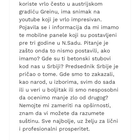
koriste vrlo često u austrijskom
gradiću Greinu, ima snimak na
youtube koji je vrlo impresivan.
Pojavila se i informacija da mi imamo
te mobilne panele koji su postavljeni
pre tri godine u N.Sadu. Pitanje je
zašto onda to nismo postavili, ako
imamo? Gde su ti betonski stubovi
kod nas u Srbiji? Predsednik Srbije je
pričao o tome. Gde smo to zakazali,
kao narod, u izborima, svim do sada
ili u veri u boljitak ili smo nesposobni
da ocenimo manje zlo od drugog?
Nemojte mi zameriti na opširnosti,
znam da vi možete da razumete
suštinu. Sve najbolje, uz želju za lični
i profesionalni prosperitet.