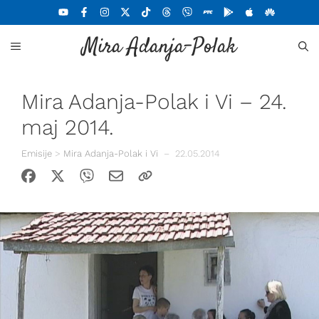
Skoči
na
Mira Adanja-Polak
sadržaj
MENU
Mira Adanja-Polak i Vi – 24.
maj 2014.
Emisije
>
Mira Adanja-Polak i Vi
–
22.05.2014