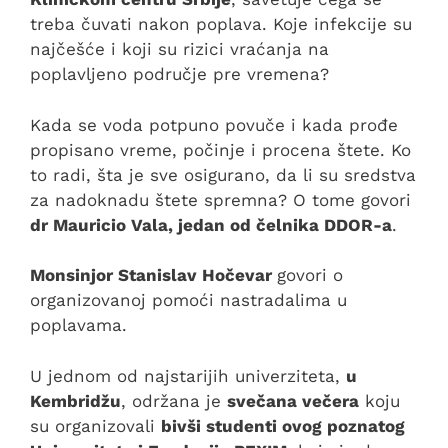
treba čuvati nakon poplava. Koje infekcije su
najčešće i koji su rizici vraćanja na
poplavljeno područje pre vremena?
Kada se voda potpuno povuče i kada prođe
propisano vreme, počinje i procena štete. Ko
to radi, šta je sve osigurano, da li su sredstva
za nadoknadu štete spremna? O tome govori
dr Mauricio Vala, jedan od čelnika DDOR-a
.
Monsinjor Stanislav Hočevar
govori o
organizovanoj pomoći nastradalima u
poplavama.
U jednom od najstarijih univerziteta,
u
Kembridžu
, održana je
svečana večera
koju
su organizovali
bivši studenti ovog poznatog