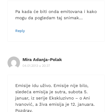
Pa kada će biti onda emitovana i kako
mogu da pogledam taj snimak…
Reply
Mira Adanja-Polak
04.01.2013 u 20:37
Emisije idu uživo. Emisije nije bilo,
sledeća emisija je sutra, subota 5.
januar, iz serije Ekskluzivno – o Ani
Ivanović, a živa emisija je 12. januara.
Pozdrav.