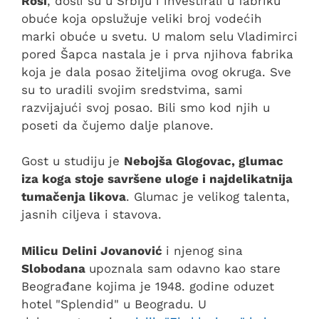
Rosi
, došli su u Srbiju i investirali u fabriku
obuće koja opslužuje veliki broj vodećih
marki obuće u svetu. U malom selu Vladimirci
pored Šapca nastala je i prva njihova fabrika
koja je dala posao žiteljima ovog okruga. Sve
su to uradili svojim sredstvima, sami
razvijajući svoj posao. Bili smo kod njih u
poseti da čujemo dalje planove.
Gost u studiju je
Nebojša Glogovac, glumac
iza koga stoje savršene uloge i najdelikatnija
tumačenja likova
. Glumac je velikog talenta,
jasnih ciljeva i stavova.
Milicu Delini Jovanović
i njenog sina
Slobodana
upoznala sam odavno kao stare
Beograđane kojima je 1948. godine oduzet
hotel "Splendid" u Beogradu. U