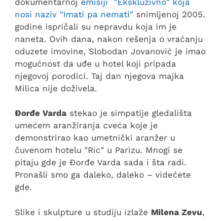
dokumentarnoj
emisiji "Ekskluzivno" koja
nosi naziv "Imati pa nemati"
snimljenoj 2005.
godine ispričali su nepravdu koja im je
naneta. Ovih dana, nakon rešenja o vraćanju
oduzete imovine, Slobodan Jovanović je imao
mogućnost da uđe u hotel koji pripada
njegovoj porodici. Taj dan njegova majka
Milica nije doživela.
Đorđe Varda
stekao je simpatije gledališta
umećem aranžiranja cveća koje je
demonstrirao kao umetnički aranžer u
čuvenom hotelu "Ric" u Parizu. Mnogi se
pitaju gde je Đorđe Varda sada i šta radi.
Pronašli smo ga daleko, daleko – videćete
gde.
Slike i skulpture u studiju izlaže
Milena Zevu
,