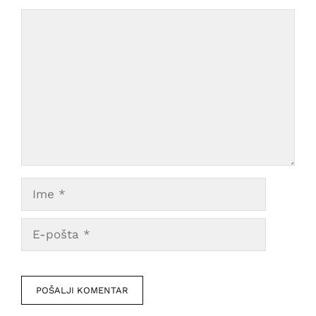
Comment
Ime
E-
pošta
Veb
mesto