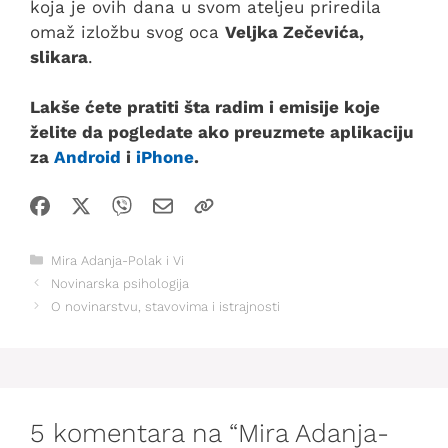
koja je ovih dana u svom ateljeu priredila
omaž izložbu svog oca
Veljka Zečevića,
slikara
.
Lakše ćete pratiti šta radim i emisije koje
želite da pogledate ako preuzmete aplikaciju
za
Android
i
iPhone
.
Kategorije
Mira Adanja-Polak i Vi
Novinarska psihologija
O novinarstvu, stavovima i istrajnosti
5 komentara na “Mira Adanja-