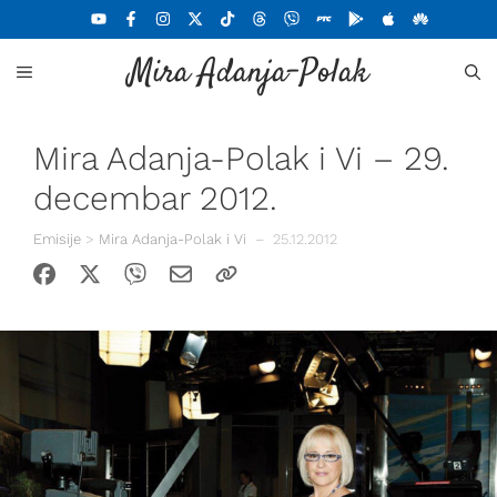
Skoči
na
Mira Adanja-Polak
sadržaj
MENU
Mira Adanja-Polak i Vi – 29.
decembar 2012.
Emisije
>
Mira Adanja-Polak i Vi
–
25.12.2012