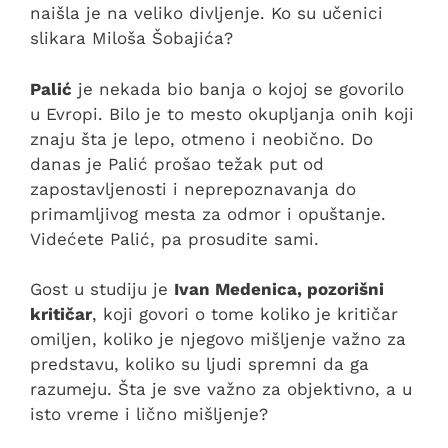
naišla je na veliko divljenje. Ko su učenici
slikara Miloša Šobajića?
Palić
je nekada bio banja o kojoj se govorilo
u Evropi. Bilo je to mesto okupljanja onih koji
znaju šta je lepo, otmeno i neobično. Do
danas je Palić prošao težak put od
zapostavljenosti i neprepoznavanja do
primamljivog mesta za odmor i opuštanje.
Videćete Palić, pa prosudite sami.
Gost u studiju je
Ivan Medenica, pozorišni
kritičar
, koji govori o tome koliko je kritičar
omiljen, koliko je njegovo mišljenje važno za
predstavu, koliko su ljudi spremni da ga
razumeju. Šta je sve važno za objektivno, a u
isto vreme i lično mišljenje?