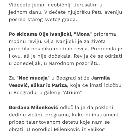
Videćete jedan neobičniji Jerusalim u
jednom danu. Videćete njujoršku Petu aveniju
posred starog svetog grada.
Po skicama Olje Ivanjicki, "Mona"
priprema
modnu reviju. Olja Ivanjicki je za života
priredila nekoliko modnih revija. Pripremila je
i ovu, ali je nije dočekala. Revija će se održati
u ponedeljak, u Narodnom pozorištu.
Za "
Noć muzeja"
u Beograd stiže J
armila
Vesović, slikar iz Pariza
, koja će imati izložbu
u Beogradu, u galeriji "Atrium".
Gordana Milenković
odlučila je da pokloni
dedinu violinu programu, kako bi instrument
pripao talentovanom detetu koje nam se
obrati. U porodici Milenković iz Velikog