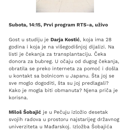
Subota, 14:15, Prvi program RTS-a, uživo
Gost u studiju je
Darja Kostić
, koja ima 28
godina i koja je na višegodišnjoj dijalizi. Na
listi je čekanja za transplantaciju. Čeka
donora za bubreg. U očaju od dugog čekanja,
obratila se preko interneta za pomoć i došla
u kontakt sa bolnicom u Japanu. Šta joj se
sve moglo dogoditi, šta su joj predlagali?
Kako je mogla biti obmanuta? Njena priča je
korisna.
Miloš Šobajić
je u Pečuju izložio desetak
svojih radova u prostoru najstarijeg državnog
univerziteta u Mađarskoj. Izložba Šobajića