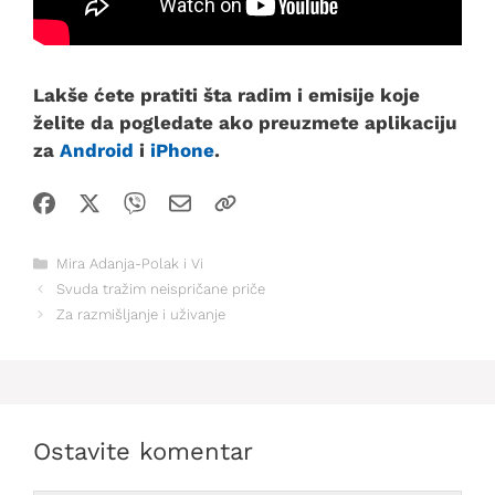
Lakše ćete pratiti šta radim i emisije koje
želite da pogledate ako preuzmete aplikaciju
za
Android
i
iPhone
.
Kategorije
Mira Adanja-Polak i Vi
Svuda tražim neispričane priče
Za razmišljanje i uživanje
Ostavite komentar