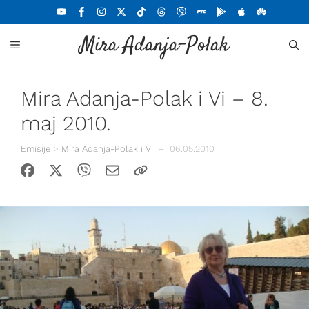
Skoči
na
Mira Adanja-Polak
sadržaj
MENU
Mira Adanja-Polak i Vi – 8.
maj 2010.
Emisije
>
Mira Adanja-Polak i Vi
–
06.05.2010