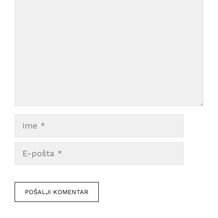
Comment
Ime
E-
pošta
Veb
mesto