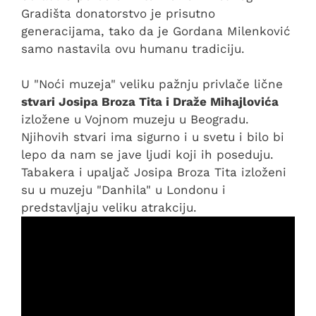
Gradišta donatorstvo je prisutno
generacijama, tako da je Gordana Milenković
samo nastavila ovu humanu tradiciju.
U "Noći muzeja" veliku pažnju privlače lične
stvari Josipa Broza Tita i Draže Mihajlovića
izložene u Vojnom muzeju u Beogradu.
Njihovih stvari ima sigurno i u svetu i bilo bi
lepo da nam se jave ljudi koji ih poseduju.
Tabakera i upaljač Josipa Broza Tita izloženi
su u muzeju "Danhila" u Londonu i
predstavljaju veliku atrakciju.