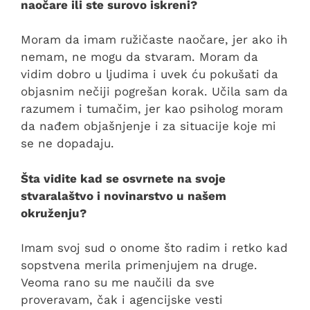
naočare ili ste surovo iskreni?
Moram da imam ružičaste naočare, jer ako ih
nemam, ne mogu da stvaram. Moram da
vidim dobro u ljudima i uvek ću pokušati da
objasnim nečiji pogrešan korak. Učila sam da
razumem i tumačim, jer kao psiholog moram
da nađem objašnjenje i za situacije koje mi
se ne dopadaju.
Šta vidite kad se osvrnete na svoje
stvaralaštvo i novinarstvo u našem
okruženju?
Imam svoj sud o onome što radim i retko kad
sopstvena merila primenjujem na druge.
Veoma rano su me naučili da sve
proveravam, čak i agencijske vesti