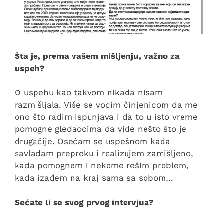
Šta je, prema vašem mišljenju, važno za
uspeh?
O uspehu kao takvom nikada nisam
razmišljala. Više se vodim činjenicom da me
ono što radim ispunjava i da to u isto vreme
pomogne gledaocima da vide nešto što je
drugačije. Osećam se uspešnom kada
savladam prepreku i realizujem zamišljeno,
kada pomognem i nekome rešim problem,
kada izađem na kraj sama sa sobom…
Sećate li se svog prvog intervjua?