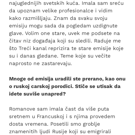
najuglednijih svetskih kuća. Imala sam sreću
da upoznam velike profesionalce i vidim
kako razmišljaju. Znam da svaku svoju
emisiju mogu sada da pogledam uzdignute
glave. Volim one stare, uvek me podsete na
čitav niz događaja koji su sledili. Raduje me
što Treći kanal reprizira te stare emisije koje
su i danas gledane. Teme koje su večite
naprosto ne zastarevaju.
Mnoge od emisija uradili ste prerano, kao onu
o ruskoj carskoj porodici. Stiče se utisak da
idete suviše unapred?
Romanove sam imala čast da više puta
sretnem u Francuskoj i s njima provedem
dosta vremena. Posetili smo groblje
znamenitih ljudi Rusije koji su emigrirali