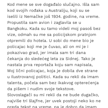
Kod mene se sve događalo slučajno. Išla sam
kod svojih rođaka u Australiju, koji su se
iselili iz Nemačke još 1934. godine, na vreme.
Propustila sam avion i zaglavila se u
Bangkoku. Kada su tamo videli moj pasoš bez
vize, odmah su me sa policijskom pratnjom
otpremili do hotela. U sobi do mene bio je
policajac koji me je čuvao, ali on mi je i
pokazivao grad, jer imala sam tri dana
čekanja do sledećeg leta za Sidnej. Tako je
nastala prva reportaža koju sam napisala,
Moj lični policajac, koja je dobila dve strane
u Ilustrovanoj politici. Kada su rekli da imam
talenta, počela sam bez ikakvog opterećenja
da pišem i nudim svoje tekstove.
Slovoslagači su mi rekli da ne bude dugačko,
najviše tri šlajfne, jer uvek postoji neko ko ne
preda tekst na vreme, pa je dobro da imam