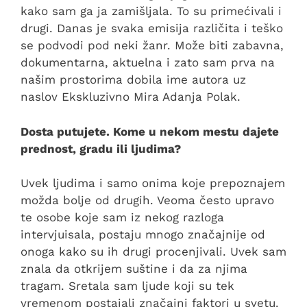
kako sam ga ja zamišljala. To su primećivali i
drugi. Danas je svaka emisija različita i teško
se podvodi pod neki žanr. Može biti zabavna,
dokumentarna, aktuelna i zato sam prva na
našim prostorima dobila ime autora uz
naslov Ekskluzivno Mira Adanja Polak.
Dosta putujete. Kome u nekom mestu dajete
prednost, gradu ili ljudima?
Uvek ljudima i samo onima koje prepoznajem
možda bolje od drugih. Veoma često upravo
te osobe koje sam iz nekog razloga
intervjuisala, postaju mnogo značajnije od
onoga kako su ih drugi procenjivali. Uvek sam
znala da otkrijem suštine i da za njima
tragam. Sretala sam ljude koji su tek
vremenom postajali značajni faktori u svetu.