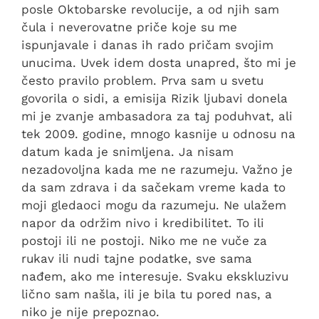
posle Oktobarske revolucije, a od njih sam
čula i neverovatne priče koje su me
ispunjavale i danas ih rado pričam svojim
unucima. Uvek idem dosta unapred, što mi je
često pravilo problem. Prva sam u svetu
govorila o sidi, a emisija Rizik ljubavi donela
mi je zvanje ambasadora za taj poduhvat, ali
tek 2009. godine, mnogo kasnije u odnosu na
datum kada je snimljena. Ja nisam
nezadovoljna kada me ne razumeju. Važno je
da sam zdrava i da sačekam vreme kada to
moji gledaoci mogu da razumeju. Ne ulažem
napor da održim nivo i kredibilitet. To ili
postoji ili ne postoji. Niko me ne vuče za
rukav ili nudi tajne podatke, sve sama
nađem, ako me interesuje. Svaku ekskluzivu
lično sam našla, ili je bila tu pored nas, a
niko je nije prepoznao.