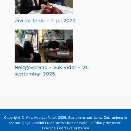
Živi za tenis - 7. jul 2024.
Neizgovoreno - Vuk Vidor - 21.
septembar 2025.
Copyright © Mira Adanja-Polak 2026. Sva prava zadržana. Zabranjena je
reprodukcija u celini i u delovima bez dozvole.
Politika privatnosti
.
Pokreće i održava
Krstarica