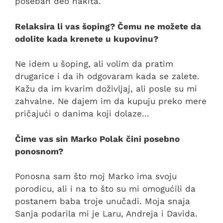
poseban deo nakita.
Relaksira li vas šoping? Čemu ne možete da
odolite kada krenete u kupovinu?
Ne idem u šoping, ali volim da pratim
drugarice i da ih odgovaram kada se zalete.
Kažu da im kvarim doživljaj, ali posle su mi
zahvalne. Ne dajem im da kupuju preko mere
pričajući o danima koji dolaze…
Čime vas sin Marko Polak čini posebno
ponosnom?
Ponosna sam što moj Marko ima svoju
porodicu, ali i na to što su mi omogućili da
postanem baba troje unučadi. Moja snaja
Sanja podarila mi je Laru, Andreja i Davida.