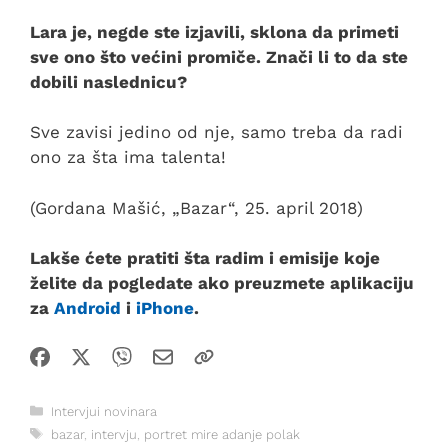
Lara je, negde ste izjavili, sklona da primeti
sve ono što većini promiče. Znači li to da ste
dobili naslednicu?
Sve zavisi jedino od nje, samo treba da radi
ono za šta ima talenta!
(Gordana Mašić, „Bazar“, 25. april 2018)
Lakše ćete pratiti šta radim i emisije koje
želite da pogledate ako preuzmete aplikaciju
za
Android
i
iPhone
.
Kategorije
Intervjui novinara
Oznake
bazar
,
intervju
,
portret mire adanje polak