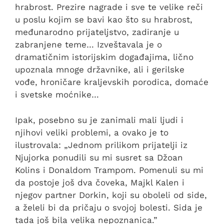
hrabrost. Prezire nagrade i sve te velike reči
u poslu kojim se bavi kao što su hrabrost,
međunarodno prijateljstvo, zadiranje u
zabranjene teme… Izveštavala je o
dramatičnim istorijskim događajima, lično
upoznala mnoge državnike, ali i gerilske
vođe, hroničare kraljevskih porodica, domaće
i svetske moćnike…
Ipak, posebno su je zanimali mali ljudi i
njihovi veliki problemi, a ovako je to
ilustrovala: „Jednom prilikom prijatelji iz
Njujorka ponudili su mi susret sa Džoan
Kolins i Donaldom Trampom. Pomenuli su mi
da postoje još dva čoveka, Majkl Kalen i
njegov partner Dorkin, koji su oboleli od side,
a želeli bi da pričaju o svojoj bolesti. Sida je
tada još bila velika nepoznanica.”