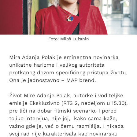
Foto: Miloš Lužanin
Mira Adanja Polak je eminentna novinarka
unikatne harizme i velikog autoriteta
protkanog dozom specifičnog pristupa životu.
Ona je jednostavno – MAP brend.
Život Mire Adanje Polak, autorke i voditeljke
emisije Ekskluzivno (RTS 2, nedeljom u 15.30),
pre liči na dobar filmski scenario. I pored
toliko intervjua, nije joj, kako sama kaže,
važno gde je, već o čemu razmišlja. I nikada
svoj rad nije karakterisala kao novinarsku