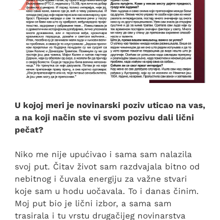
U kojoj meri je novinarski poziv uticao na vas,
a na koji način ste vi svom pozivu dali lični
pečat?
Niko me nije upućivao i sama sam nalazila
svoj put. Čitav život sam razdvajala bitno od
nebitnog i čuvala energiju za važne stvari
koje sam u hodu uočavala. To i danas činim.
Moj put bio je lični izbor, a sama sam
trasirala i tu vrstu drugačijeg novinarstva