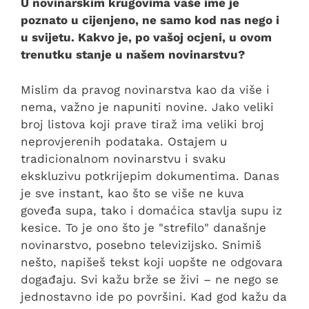
U novinarskim krugovima vaše ime je
poznato u cijenjeno, ne samo kod nas nego i
u svijetu. Kakvo je, po vašoj ocjeni, u ovom
trenutku stanje u našem novinarstvu?
Mislim da pravog novinarstva kao da više i
nema, važno je napuniti novine. Jako veliki
broj listova koji prave tiraž ima veliki broj
neprovjerenih podataka. Ostajem u
tradicionalnom novinarstvu i svaku
ekskluzivu potkrijepim dokumentima. Danas
je sve instant, kao što se više ne kuva
goveđa supa, tako i domaćica stavlja supu iz
kesice. To je ono što je "strefilo" današnje
novinarstvo, posebno televizijsko. Snimiš
nešto, napišeš tekst koji uopšte ne odgovara
događaju. Svi kažu brže se živi – ne nego se
jednostavno ide po površini. Kad god kažu da