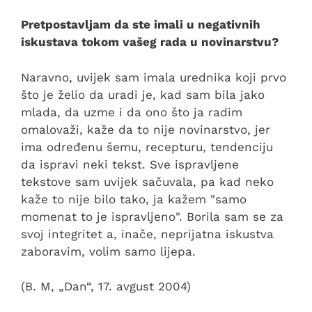
Pretpostavljam da ste imali u negativnih
iskustava tokom vašeg rada u novinarstvu?
Naravno, uvijek sam imala urednika koji prvo
što je želio da uradi je, kad sam bila jako
mlada, da uzme i da ono što ja radim
omalovaži, kaže da to nije novinarstvo, jer
ima određenu šemu, recepturu, tendenciju
da ispravi neki tekst. Sve ispravljene
tekstove sam uvijek sačuvala, pa kad neko
kaže to nije bilo tako, ja kažem "samo
momenat to je ispravljeno". Borila sam se za
svoj integritet a, inače, neprijatna iskustva
zaboravim, volim samo lijepa.
(B. M, „Dan“, 17. avgust 2004)