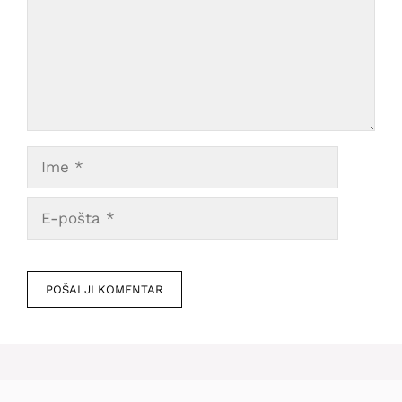
Ime
E-
pošta
Veb
mesto