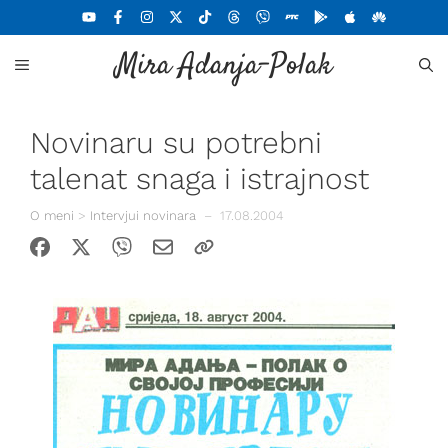
Skoči
na
Mira Adanja-Polak
sadržaj
MENU
Novinaru su potrebni
talenat snaga i istrajnost
O meni
>
Intervjui novinara
–
17.08.2004