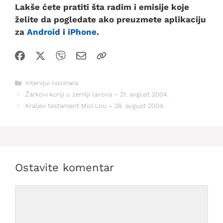
Lakše ćete pratiti šta radim i emisije koje
želite da pogledate ako preuzmete aplikaciju
za
Android
i
iPhone
.
Kategorije
Intervjui novinara
Žarkovi konji u zemlji lavova – 21. avgust 2004.
Kraljev testament Mici Lou – 28. avgust 2004.
Ostavite komentar
Comment