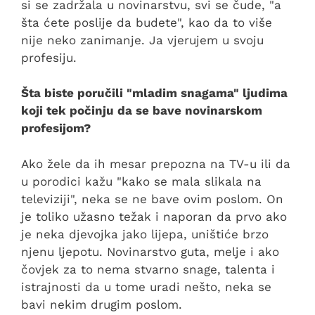
si se zadržala u novinarstvu, svi se čude, "a
šta ćete poslije da budete", kao da to više
nije neko zanimanje. Ja vjerujem u svoju
profesiju.
Šta biste poručili "mladim snagama" ljudima
koji tek počinju da se bave novinarskom
profesijom?
Ako žele da ih mesar prepozna na TV-u ili da
u porodici kažu "kako se mala slikala na
televiziji", neka se ne bave ovim poslom. On
je toliko užasno težak i naporan da prvo ako
je neka djevojka jako lijepa, uništiće brzo
njenu ljepotu. Novinarstvo guta, melje i ako
čovjek za to nema stvarno snage, talenta i
istrajnosti da u tome uradi nešto, neka se
bavi nekim drugim poslom.