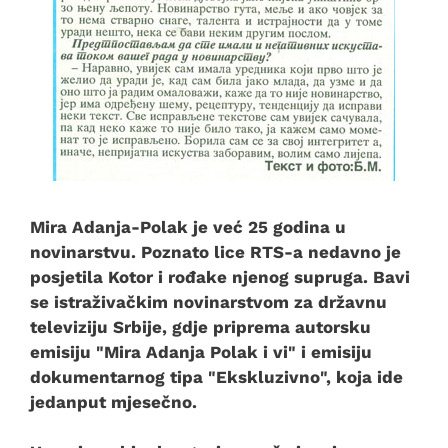
Mira Adanja-Polak je već 25 godina u
novinarstvu. Poznato lice RTS-a nedavno je
posjetila Kotor i rođake njenog supruga. Bavi
se istraživačkim novinarstvom za državnu
televiziju Srbije, gdje priprema autorsku
emisiju "Mira Adanja Polak i vi" i emisiju
dokumentarnog tipa "Ekskluzivno", koja ide
jedanput mjesečno.