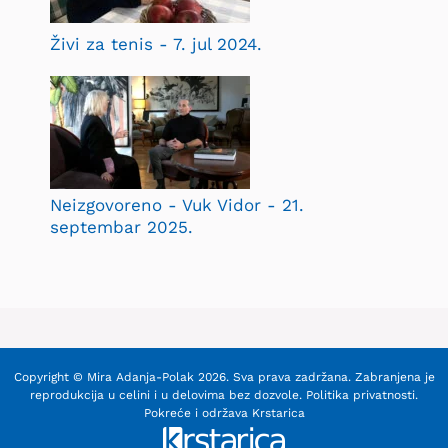
Živi za tenis - 7. jul 2024.
Neizgovoreno - Vuk Vidor - 21.
septembar 2025.
Copyright © Mira Adanja-Polak 2026. Sva prava zadržana. Zabranjena je
reprodukcija u celini i u delovima bez dozvole.
Politika privatnosti
.
Pokreće i održava
Krstarica