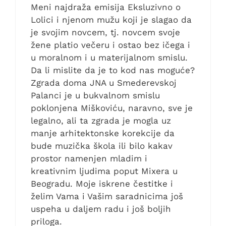
Meni najdraža emisija Eksluzivno o
Lolici i njenom mužu koji je slagao da
je svojim novcem, tj. novcem svoje
žene platio večeru i ostao bez ičega i
u moralnom i u materijalnom smislu.
Da li mislite da je to kod nas moguće?
Zgrada doma JNA u Smederevskoj
Palanci je u bukvalnom smislu
poklonjena Miškoviću, naravno, sve je
legalno, ali ta zgrada je mogla uz
manje arhitektonske korekcije da
bude muzička škola ili bilo kakav
prostor namenjen mladim i
kreativnim ljudima poput Mixera u
Beogradu. Moje iskrene čestitke i
želim Vama i Vašim saradnicima još
uspeha u daljem radu i još boljih
priloga.