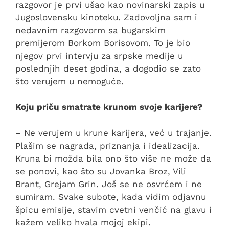
razgovor je prvi ušao kao novinarski zapis u
Jugoslovensku kinoteku. Zadovoljna sam i
nedavnim razgovorm sa bugarskim
premijerom Borkom Borisovom. To je bio
njegov prvi intervju za srpske medije u
poslednjih deset godina, a dogodio se zato
što verujem u nemoguće.
Koju priču smatrate krunom svoje karijere?
– Ne verujem u krune karijera, već u trajanje.
Plašim se nagrada, priznanja i idealizacija.
Kruna bi možda bila ono što više ne može da
se ponovi, kao što su Jovanka Broz, Vili
Brant, Grejam Grin. Još se ne osvrćem i ne
sumiram. Svake subote, kada vidim odjavnu
špicu emisije, stavim cvetni venčić na glavu i
kažem veliko hvala mojoj ekipi.