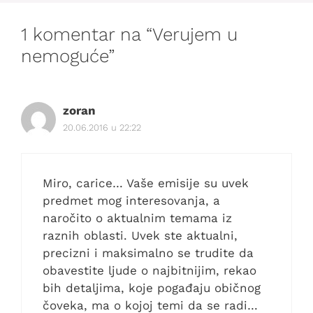
1 komentar na “Verujem u
nemoguće”
zoran
20.06.2016 u 22:22
Miro, carice… Vaše emisije su uvek
predmet mog interesovanja, a
naročito o aktualnim temama iz
raznih oblasti. Uvek ste aktualni,
precizni i maksimalno se trudite da
obavestite ljude o najbitnijim, rekao
bih detaljima, koje pogađaju običnog
čoveka, ma o kojoj temi da se radi…