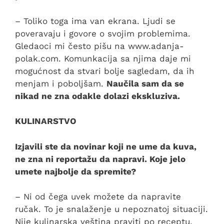
– Toliko toga ima van ekrana. Ljudi se
poveravaju i govore o svojim problemima.
Gledaoci mi često pišu na www.adanja-
polak.com. Komunkacija sa njima daje mi
mogućnost da stvari bolje sagledam, da ih
menjam i poboljšam.
Naučila sam da se
nikad ne zna odakle dolazi ekskluziva.
KULINARSTVO
Izjavili ste da novinar koji ne ume da kuva,
ne zna ni reportažu da napravi. Koje jelo
umete najbolje da spremite?
– Ni od čega uvek možete da napravite
ručak. To je snalaženje u nepoznatoj situaciji.
Nije kulinarska veština praviti po receptu,