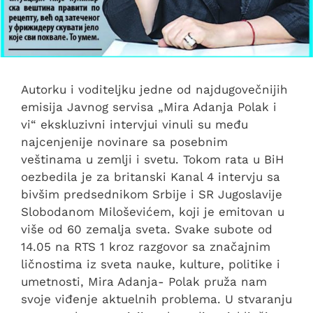
Autorku i voditeljku jedne od najdugovečnijih
emisija Javnog servisa „Mira Adanja Polak i
vi“ ekskluzivni intervjui vinuli su među
najcenjenije novinare sa posebnim
veštinama u zemlji i svetu. Tokom rata u BiH
oezbedila je za britanski Kanal 4 intervju sa
bivšim predsednikom Srbije i SR Jugoslavije
Slobodanom Miloševićem, koji je emitovan u
više od 60 zemalja sveta. Svake subote od
14.05 na RTS 1 kroz razgovor sa značajnim
ličnostima iz sveta nauke, kulture, politike i
umetnosti, Mira Adanja- Polak pruža nam
svoje viđenje aktuelnih problema. U stvaranju