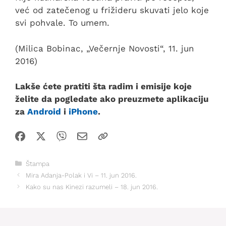
već od zatečenog u frižideru skuvati jelo koje
svi pohvale. To umem.
(Milica Bobinac, „Večernje Novosti“, 11. jun
2016)
Lakše ćete pratiti šta radim i emisije koje
želite da pogledate ako preuzmete aplikaciju
za
Android
i
iPhone
.
Kategorije
Štampa
Mira Adanja-Polak i Vi – 11. jun 2016.
Kako su nas Kinezi razumeli – 18. jun 2016.