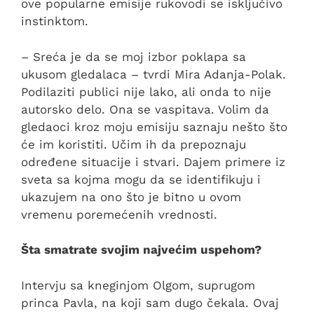
ove popularne emisije rukovodi se isključivo
instinktom.
– Sreća je da se moj izbor poklapa sa
ukusom gledalaca – tvrdi Mira Adanja-Polak.
Podilaziti publici nije lako, ali onda to nije
autorsko delo. Ona se vaspitava. Volim da
gledaoci kroz moju emisiju saznaju nešto što
će im koristiti. Učim ih da prepoznaju
određene situacije i stvari. Dajem primere iz
sveta sa kojma mogu da se identifikuju i
ukazujem na ono što je bitno u ovom
vremenu poremećenih vrednosti.
Šta smatrate svojim najvećim uspehom?
Intervju sa kneginjom Olgom, suprugom
princa Pavla, na koji sam dugo čekala. Ovaj