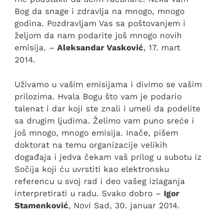
Bog da snage i zdravlja na mnogo, mnogo
godina. Pozdravljam Vas sa poštovanjem i
željom da nam podarite još mnogo novih
emisija. –
Aleksandar Vasković
, 17. mart
2014.
Uživamo u vašim emisijama i divimo se vašim
prilozima. Hvala Bogu što vam je podario
talenat i dar koji ste znali i umeli da podelite
sa drugim ljudima. Želimo vam puno sreće i
još mnogo, mnogo emisija. Inače, pišem
doktorat na temu organizacije velikih
događaja i jedva čekam vaš prilog u subotu iz
Sočija koji ću uvrstiti kao elektronsku
referencu u svoj rad i deo vašeg izlaganja
interpretirati u radu. Svako dobro –
Igor
Stamenković
, Novi Sad, 30. januar 2014.