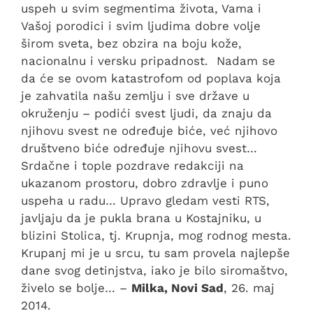
uspeh u svim segmentima života, Vama i
Vašoj porodici i svim ljudima dobre volje
širom sveta, bez obzira na boju kože,
nacionalnu i versku pripadnost. Nadam se
da će se ovom katastrofom od poplava koja
je zahvatila našu zemlju i sve države u
okruženju – podići svest ljudi, da znaju da
njihovu svest ne određuje biće, već njihovo
društveno biće određuje njihovu svest…
Srdačne i tople pozdrave redakciji na
ukazanom prostoru, dobro zdravlje i puno
uspeha u radu… Upravo gledam vesti RTS,
javljaju da je pukla brana u Kostajniku, u
blizini Stolica, tj. Krupnja, mog rodnog mesta.
Krupanj mi je u srcu, tu sam provela najlepše
dane svog detinjstva, iako je bilo siromaštvo,
živelo se bolje… –
Milka, Novi Sad
, 26. maj
2014.