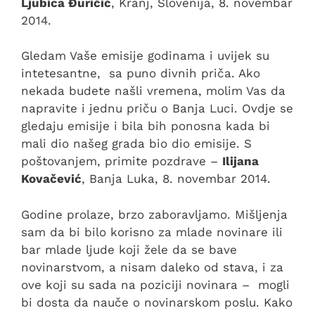
Ljubica Đuričić
, Kranj, Slovenija, 8. novembar
2014.
Gledam Vaše emisije godinama i uvijek su
intetesantne, sa puno divnih priča. Ako
nekada budete našli vremena, molim Vas da
napravite i jednu priču o Banja Luci. Ovdje se
gledaju emisije i bila bih ponosna kada bi
mali dio našeg grada bio dio emisije. S
poštovanjem, primite pozdrave –
Ilijana
Kovačević
, Banja Luka, 8. novembar 2014.
Godine prolaze, brzo zaboravljamo. Mišljenja
sam da bi bilo korisno za mlade novinare ili
bar mlade ljude koji žele da se bave
novinarstvom, a nisam daleko od stava, i za
ove koji su sada na poziciji novinara – mogli
bi dosta da nauče o novinarskom poslu. Kako