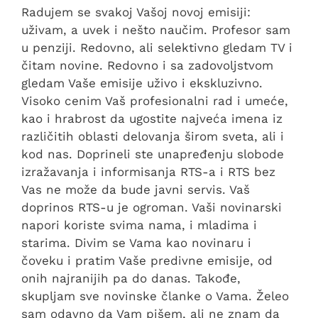
Radujem se svakoj Vašoj novoj emisiji:
uživam, a uvek i nešto naučim. Profesor sam
u penziji. Redovno, ali selektivno gledam TV i
čitam novine. Redovno i sa zadovoljstvom
gledam Vaše emisije uživo i ekskluzivno.
Visoko cenim Vaš profesionalni rad i umeće,
kao i hrabrost da ugostite najveća imena iz
različitih oblasti delovanja širom sveta, ali i
kod nas. Doprineli ste unapređenju slobode
izražavanja i informisanja RTS-a i RTS bez
Vas ne može da bude javni servis. Vaš
doprinos RTS-u je ogroman. Vaši novinarski
napori koriste svima nama, i mladima i
starima. Divim se Vama kao novinaru i
čoveku i pratim Vaše predivne emisije, od
onih najranijih pa do danas. Takođe,
skupljam sve novinske članke o Vama. Želeo
sam odavno da Vam pišem, ali ne znam da