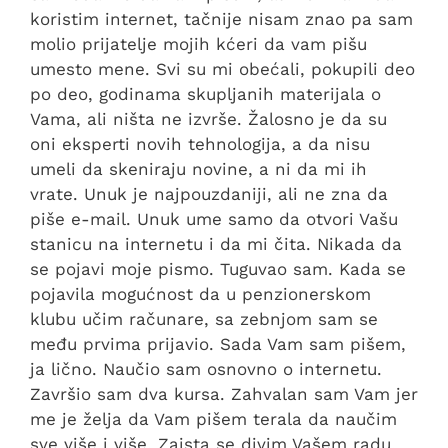
koristim internet, tačnije nisam znao pa sam
molio prijatelje mojih kćeri da vam pišu
umesto mene. Svi su mi obećali, pokupili deo
po deo, godinama skupljanih materijala o
Vama, ali ništa ne izvrše. Žalosno je da su
oni eksperti novih tehnologija, a da nisu
umeli da skeniraju novine, a ni da mi ih
vrate. Unuk je najpouzdaniji, ali ne zna da
piše e-mail. Unuk ume samo da otvori Vašu
stanicu na internetu i da mi čita. Nikada da
se pojavi moje pismo. Tuguvao sam. Kada se
pojavila mogućnost da u penzionerskom
klubu učim računare, sa zebnjom sam se
među prvima prijavio. Sada Vam sam pišem,
ja lično. Naučio sam osnovno o internetu.
Završio sam dva kursa. Zahvalan sam Vam jer
me je želja da Vam pišem terala da naučim
sve više i više. Zaista se divim Vašem radu,