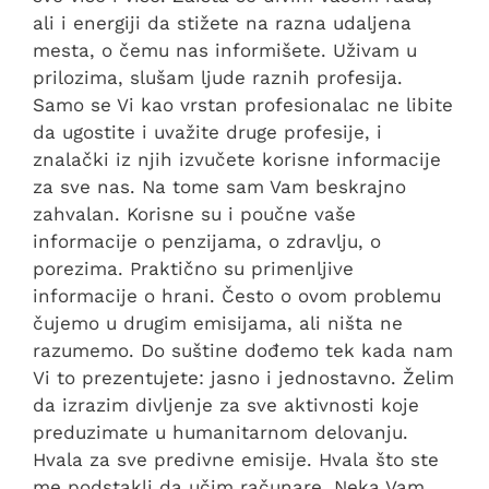
ali i energiji da stižete na razna udaljena
mesta, o čemu nas informišete. Uživam u
prilozima, slušam ljude raznih profesija.
Samo se Vi kao vrstan profesionalac ne libite
da ugostite i uvažite druge profesije, i
znalački iz njih izvučete korisne informacije
za sve nas. Na tome sam Vam beskrajno
zahvalan. Korisne su i poučne vaše
informacije o penzijama, o zdravlju, o
porezima. Praktično su primenljive
informacije o hrani. Često o ovom problemu
čujemo u drugim emisijama, ali ništa ne
razumemo. Do suštine dođemo tek kada nam
Vi to prezentujete: jasno i jednostavno. Želim
da izrazim divljenje za sve aktivnosti koje
preduzimate u humanitarnom delovanju.
Hvala za sve predivne emisije. Hvala što ste
me podstakli da učim računare. Neka Vam