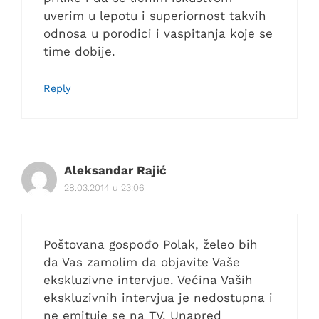
uverim u lepotu i superiornost takvih
odnosa u porodici i vaspitanja koje se
time dobije.
Reply
Aleksandar Rajić
28.03.2014 u 23:06
Poštovana gospođo Polak, želeo bih
da Vas zamolim da objavite Vaše
ekskluzivne intervjue. Većina Vaših
ekskluzivnih intervjua je nedostupna i
ne emituje se na TV. Unapred