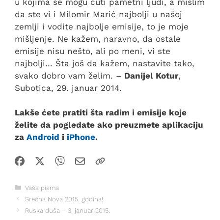
u kojima se mogu čuti pametni ljudi, a mislim
da ste vi i Milomir Marić najbolji u našoj
zemlji i vodite najbolje emisije, to je moje
mišljenje. Ne kažem, naravno, da ostale
emisije nisu nešto, ali po meni, vi ste
najbolji… Šta još da kažem, nastavite tako,
svako dobro vam želim. –
Danijel Kotur
,
Subotica, 29. januar 2014.
Lakše ćete pratiti šta radim i emisije koje
želite da pogledate ako preuzmete aplikaciju
za
Android
i
iPhone
.
Kategorije
Vaša pisma
Srećna Nova 2015. godina!
Ruska duša – 3. januar 2015.