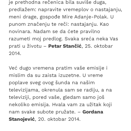
je prethodna rečenica bila suviše duga,
predlažem: napravite vremeplov o nastajanju,
meni drage, gospođe Mire Adanje-Polak. U
punom značenju te reči: nastajanju. Kao
novinara. Nadam se da ćete pravilno
razumeti moj predlog. Svaka sreća neka Vas
prati u životu –
Petar Stančić
, 25. oktobar
2014.
Već dugo vremena pratim vaše emisije i
mislim da su zaista izuzetne. U vreme
poplave sveg ovog šunda na našim
televizijama, okrenula sam se radiju, a na
televiziji, pored vaše, gledam samo još
nekoliko emisija. Hvala vam za užitak koji
nam svake subote pružate. –
Gordana
Stanojević
, 20. oktobar 2014.