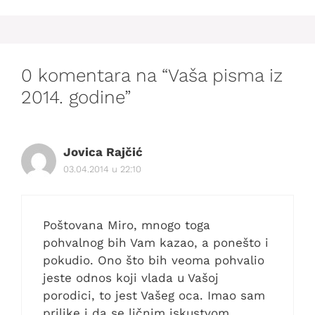
0 komentara na “Vaša pisma iz
2014. godine”
Jovica Rajčić
03.04.2014 u 22:10
Poštovana Miro, mnogo toga
pohvalnog bih Vam kazao, a ponešto i
pokudio. Ono što bih veoma pohvalio
jeste odnos koji vlada u Vašoj
porodici, to jest Vašeg oca. Imao sam
prilike i da se ličnim iskustvom