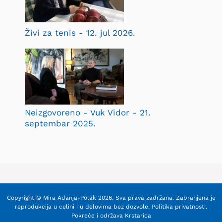
Živi za tenis - 12. jul 2026.
Neizgovoreno - Vuk Vidor - 21.
septembar 2025.
Copyright © Mira Adanja-Polak 2026. Sva prava zadržana. Zabranjena je
reprodukcija u celini i u delovima bez dozvole.
Politika privatnosti
.
Pokreće i održava
Krstarica