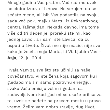
Mnogo godina Vas pratim, Vaš rad me uvek
fascinira iznova i iznova. Ne verujem da se
sećate mene, ali bih Vas podsetila na svoju,
sada već pok. majku Martu, iz Rekreativnog
centra Tašmajdan. Nekada davno, ima tome
više od tri decenije, prorekli ste mi, kao
jednoj Lavici, a i sami ste Lavica, da ću
uspeti u životu. Život me nije mazio, nije sve
kako je želela moja Marta, ili Vi. Ljubim Vas –
Asja
, 12. jul 2014.
Hvala Vam za sve što ste učinili za naše
čovečanstvo, Vi ste žena koja sagovorniku i
gledaocima širi samo pozitivnu energiju,
svaku Vašu emisiju volim i gedam sa
zadovoljstvom kad god mi se ukaže prilika za
to, uvek se nađete na pravom mestu u pravo
vreme. Želim Vam dobro zravlje, dug život,