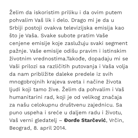
Želim da iskoristim priliku i da ovim putem
pohvalim Vaš lik i delo. Drago mi je da u
Srbiji postoji ovakva televizijska emisija kao
što je Vaša. Svake subote pratim Vaše
cenjene emisije koje zaslužuju svaki segment
pažnje. Vaše emisije odišu pravim i istinskim
životnim vrednostima.Takođe, dopadaju mi se
Vaši prilozi sa različitih putovanja i Vaša volja
da nam približite daleke predele iz svih
mnogobrojnih krajeva sveta i načine života
ljudi koji tamo žive. Želim da pohvalim i Vaš
humanitarini rad, koji je od velikog značaja
za našu celokupnu društvenu zajednicu. Sa
puno uspeha i sreće u daljem radu i životu,
Vaš verni gledatelj –
Đorđe Starčević
, Vrčin,
Beograd, 8. april 2014.