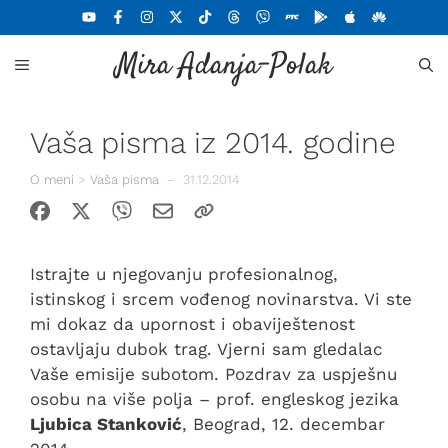
Skoči
na
Mira Adanja-Polak
sadržaj
MENU
Vaša pisma iz 2014. godine
O meni
>
Vaša pisma
–
31.12.2014
Istrajte u njegovanju profesionalnog,
istinskog i srcem vođenog novinarstva. Vi ste
mi dokaz da upornost i obaviještenost
ostavljaju dubok trag. Vjerni sam gledalac
Vaše emisije subotom. Pozdrav za uspješnu
osobu na više polja – prof. engleskog jezika
Ljubica Stanković
, Beograd, 12. decembar