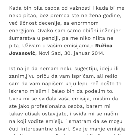
Kada bih bila osoba od važnosti i kada bi me
neko pitao, bez premca ste ne žena godine,
već ličnost decenije, sa enormnom
energijom. Ovako sam samo obični inženjer
šumarstva u penziji, pa me niko ništa ne
pita. Uživam u vašim emisijama.-
Ružica
Jovanović
, Novi Sad, 30. januar 2014.
Istina je da nemam neku sugestiju, ideju ili
zanimljivu priču da vam ispričam, ali rešio
sam da vam napišem koju lepu reč pošto to
iskreno mislim i želeo bih da podelim to.
Uvek mi se sviđala vaša emisija, mislim da
ste jako profesionalna osoba, barem mi
takav utisak ostavljate, i sviđa mi se način
na koji vodite emisiju i smatram da se mogu
čuti interesantne stvari. Sve je manje emisija