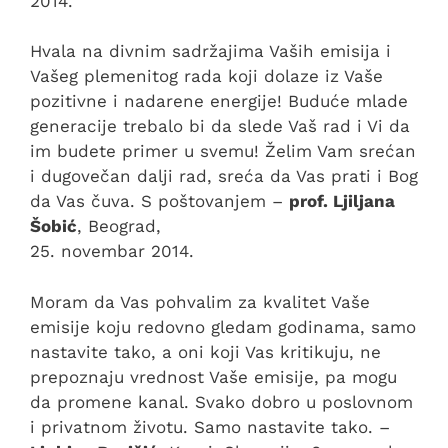
2014.
Hvala na divnim sadržajima Vaših emisija i
Vašeg plemenitog rada koji dolaze iz Vaše
pozitivne i nadarene energije! Buduće mlade
generacije trebalo bi da slede Vaš rad i Vi da
im budete primer u svemu! Želim Vam srećan
i dugovečan dalji rad, sreća da Vas prati i Bog
da Vas čuva. S poštovanjem –
prof. Ljiljana
Šobić
, Beograd,
25. novembar 2014.
Moram da Vas pohvalim za kvalitet Vaše
emisije koju redovno gledam godinama, samo
nastavite tako, a oni koji Vas kritikuju, ne
prepoznaju vrednost Vaše emisije, pa mogu
da promene kanal. Svako dobro u poslovnom
i privatnom životu. Samo nastavite tako. –