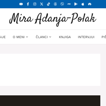
Mira Adanja-Polak
SIJE
O MENI
ČLANCI
KNJIGA
INTERVJUI
PI