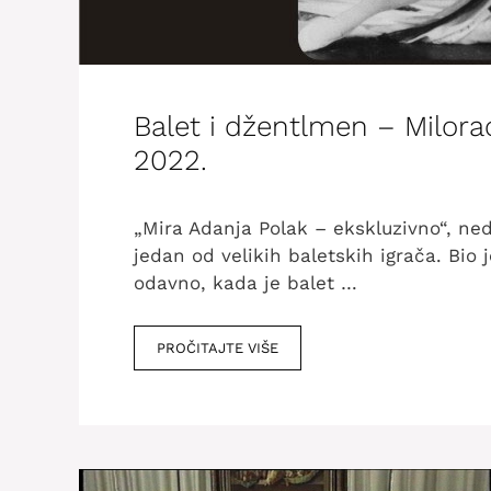
Balet i džentlmen – Milora
2022.
„Mira Adanja Polak – ekskluzivno“, ned
jedan od velikih baletskih igrača. Bio
odavno, kada je balet …
PROČITAJTE VIŠE