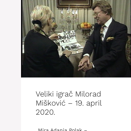
Veliki igrač Milorad
Mišković – 19. april
2020.
„Mira Adanja Polak –