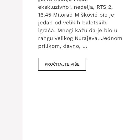
ekskluzivno“, nedelja, RTS 2,
16:45 Milorad Mišković bio je
jedan od velikih baletskih
igrača. Mnogi kažu da je bio u
rangu velikog Nurajeva. Jednom
prilikom, davno, …
PROČITAJTE VIŠE