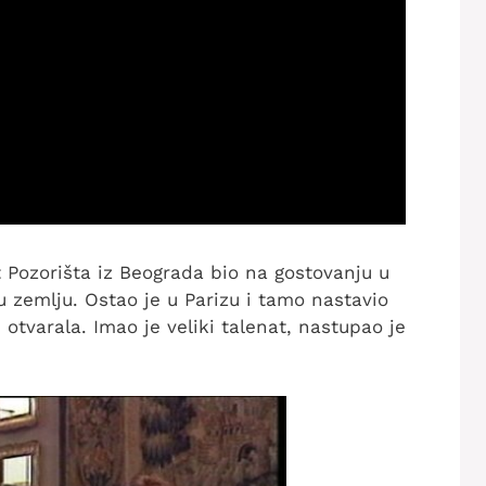
 Pozorišta iz Beograda bio na gostovanju u
ju zemlju. Ostao je u Parizu i tamo nastavio
 otvarala. Imao je veliki talenat, nastupao je