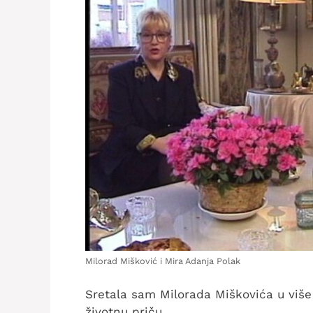
Milorad Mišković i Mira Adanja Polak
Sretala sam Milorada Miškovića u više s
životnu priču.