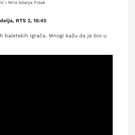
ić i Mira Adanja Polak
elja, RTS 2, 16:45
ih baletskih igrača. Mnogi kažu da je bio u