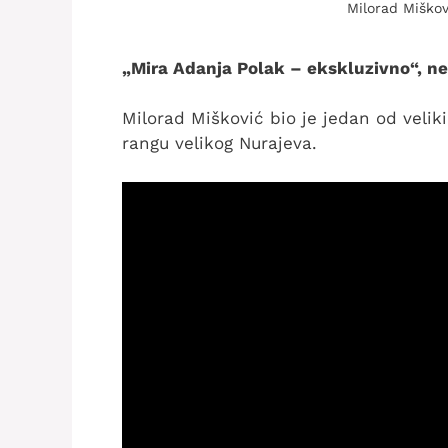
Milorad Miškov
„Mira Adanja Polak – ekskluzivno“, ned
Milorad Mišković bio je jedan od velik
rangu velikog Nurajeva.