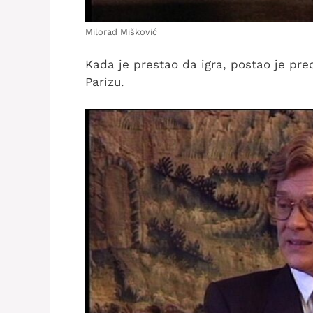
Milorad Mišković
Kada je prestao da igra, postao je pre
Parizu.