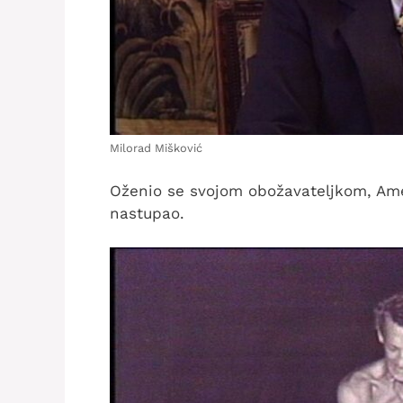
Milorad Mišković
Oženio se svojom obožavateljkom, Amer
nastupao.