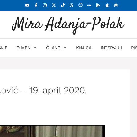
Mira Adanja-Polak
SIJE
O MENI
ČLANCI
KNJIGA
INTERVJUI
PI
ović – 19. april 2020.