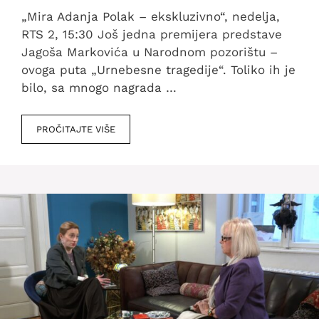
„Mira Adanja Polak – ekskluzivno“, nedelja,
RTS 2, 15:30 Još jedna premijera predstave
Jagoša Markovića u Narodnom pozorištu –
ovoga puta „Urnebesne tragedije“. Toliko ih je
bilo, sa mnogo nagrada …
PROČITAJTE VIŠE