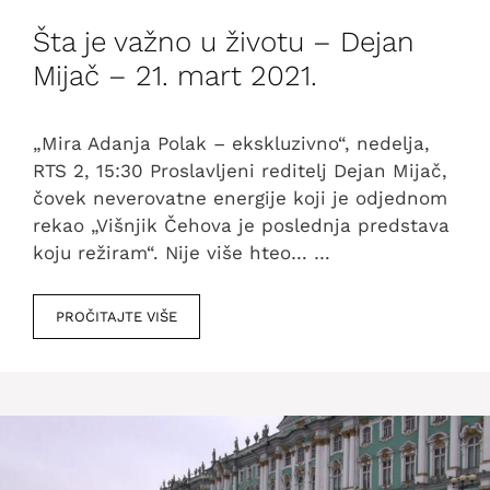
Šta je važno u životu – Dejan
Mijač – 21. mart 2021.
„Mira Adanja Polak – ekskluzivno“, nedelja,
RTS 2, 15:30 Proslavljeni reditelj Dejan Mijač,
čovek neverovatne energije koji je odjednom
rekao „Višnjik Čehova je poslednja predstava
koju režiram“. Nije više hteo… …
PROČITAJTE VIŠE