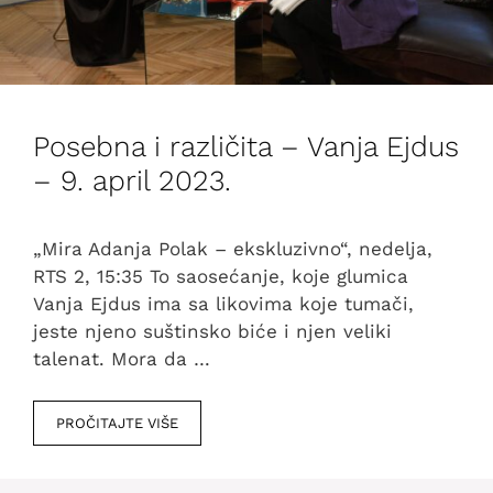
Posebna i različita – Vanja Ejdus
– 9. april 2023.
„Mira Adanja Polak – ekskluzivno“, nedelja,
RTS 2, 15:35 To saosećanje, koje glumica
Vanja Ejdus ima sa likovima koje tumači,
jeste njeno suštinsko biće i njen veliki
talenat. Mora da …
PROČITAJTE VIŠE