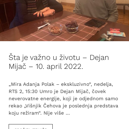
Šta je važno u životu – Dejan
Mijač – 10. april 2022.
„Mira Adanja Polak – ekskluzivno“, nedelja,
RTS 2, 15:30 Umro je Dejan Mijač, čovek
neverovatne energije, koji je odjednom samo
rekao „Višnjik Čehova je poslednja predstava
koju režiram“. Nije više …