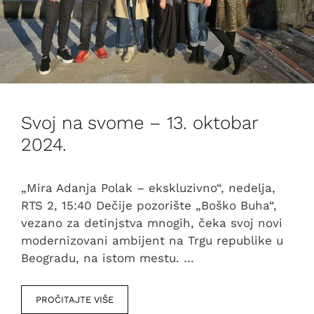
Svoj na svome – 13. oktobar
2024.
„Mira Adanja Polak – ekskluzivno“, nedelja,
RTS 2, 15:40 Dečije pozorište „Boško Buha“,
vezano za detinjstva mnogih, čeka svoj novi
modernizovani ambijent na Trgu republike u
Beogradu, na istom mestu. …
PROČITAJTE VIŠE