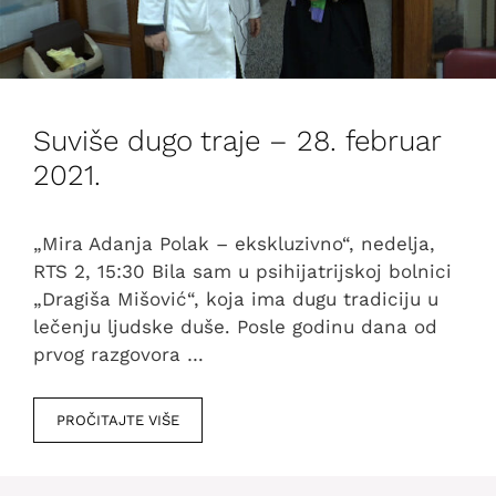
Suviše dugo traje – 28. februar
2021.
„Mira Adanja Polak – ekskluzivno“, nedelja,
RTS 2, 15:30 Bila sam u psihijatrijskoj bolnici
„Dragiša Mišović“, koja ima dugu tradiciju u
lečenju ljudske duše. Posle godinu dana od
prvog razgovora …
PROČITAJTE VIŠE