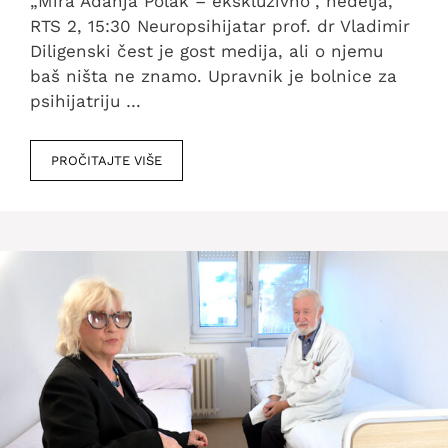
„Mira Adanja Polak – ekskluzivno“, nedelja,
RTS 2, 15:30 Neuropsihijatar prof. dr Vladimir
Diligenski čest je gost medija, ali o njemu
baš ništa ne znamo. Upravnik je bolnice za
psihijatriju …
PROČITAJTE VIŠE