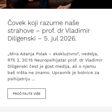
Čovek koji razume naše
strahove – prof. dr Vladimir
Diligenski – 5. jul 2026.
„Mira Adanja Polak – ekskluzivno“, nedelja,
RTS 2, 20:15 Neuropsihijatar prof. dr Vladimir
Diligenski čest je gost medija, ali o njemu
baš ništa ne znamo. Upravnik je bolnice za
psihijatriju …
PROČITAJTE VIŠE