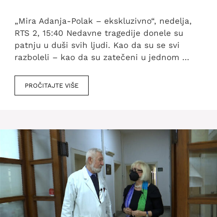
„Mira Adanja-Polak – ekskluzivno“, nedelja,
RTS 2, 15:40 Nedavne tragedije donele su
patnju u duši svih ljudi. Kao da su se svi
razboleli – kao da su zatečeni u jednom …
PROČITAJTE VIŠE