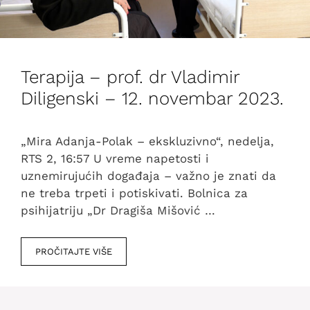
Terapija – prof. dr Vladimir
Diligenski – 12. novembar 2023.
„Mira Adanja-Polak – ekskluzivno“, nedelja,
RTS 2, 16:57 U vreme napetosti i
uznemirujućih događaja – važno je znati da
ne treba trpeti i potiskivati. Bolnica za
psihijatriju „Dr Dragiša Mišović …
PROČITAJTE VIŠE