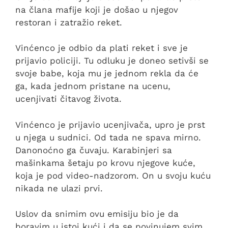
na člana mafije koji je došao u njegov
restoran i zatražio reket.
Vinćenco je odbio da plati reket i sve je
prijavio policiji. Tu odluku je doneo setivši se
svoje babe, koja mu je jednom rekla da će
ga, kada jednom pristane na ucenu,
ucenjivati čitavog života.
Vinćenco je prijavio ucenjivača, upro je prst
u njega u sudnici. Od tada ne spava mirno.
Danonoćno ga čuvaju. Karabinjeri sa
mašinkama šetaju po krovu njegove kuće,
koja je pod video-nadzorom. On u svoju kuću
nikada ne ulazi prvi.
Uslov da snimim ovu emisiju bio je da
boravim u istoj kući i da se povinujem svim