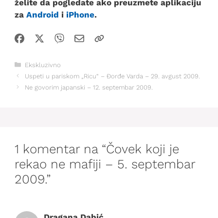
želite da pogledate ako preuzmete aplikaciju
za
Android
i
iPhone
.
Kategorije
Ekskluzivno
Uspeti u pariskom „Ricu“ – Đorđe Varda – 29. avgust 2009.
Ne govorim japanski – 12. septembar 2009.
1 komentar na “Čovek koji je
rekao ne mafiji – 5. septembar
2009.”
Dragana Dabić