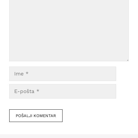
Ime
E-
pošta
Veb
mesto