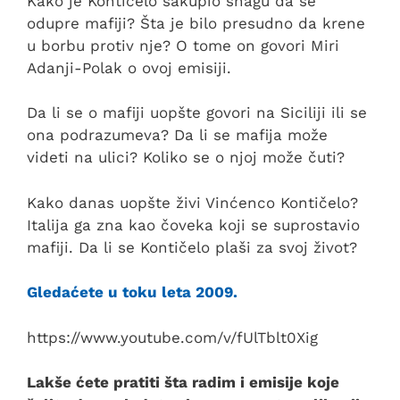
Kako je Kontičelo sakupio snagu da se
odupre mafiji? Šta je bilo presudno da krene
u borbu protiv nje? O tome on govori Miri
Adanji-Polak o ovoj emisiji.
Da li se o mafiji uopšte govori na Siciliji ili se
ona podrazumeva? Da li se mafija može
videti na ulici? Koliko se o njoj može čuti?
Kako danas uopšte živi Vinćenco Kontičelo?
Italija ga zna kao čoveka koji se suprostavio
mafiji. Da li se Kontičelo plaši za svoj život?
Gledaćete u toku leta 2009.
https://www.youtube.com/v/fUlTblt0Xig
Lakše ćete pratiti šta radim i emisije koje