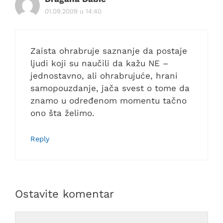
01.09.2009 u 14:40
Zaista ohrabruje saznanje da postaje
ljudi koji su naučili da kažu NE –
jednostavno, ali ohrabrujuće, hrani
samopouzdanje, jača svest o tome da
znamo u određenom momentu tačno
ono šta želimo.
Reply
Ostavite komentar
Comment