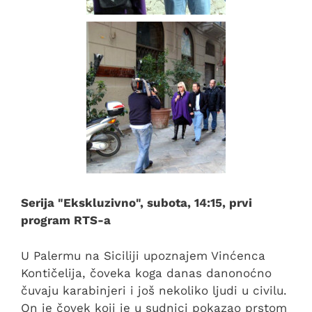
Serija "Ekskluzivno", subota, 14:15, prvi
program RTS-a
U Palermu na Siciliji upoznajem Vinćenca
Kontičelija, čoveka koga danas danonoćno
čuvaju karabinjeri i još nekoliko ljudi u civilu.
On je čovek koji je u sudnici pokazao prstom