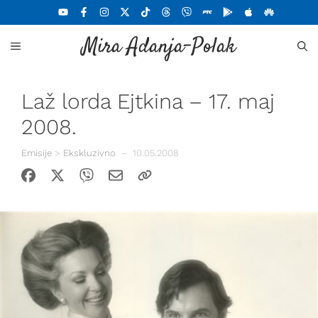
Skoči
na
Mira Adanja-Polak
sadržaj
MENU
Laž lorda Ejtkina – 17. maj
2008.
Emisije
>
Ekskluzivno
–
10.05.2008