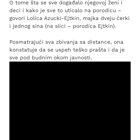
O tome šta se sve događalo njegovoj ženi i
deci i kako je sve to uticalo na porodicu –
govori Lolica Azucki-Ejtkin, majka dveju ćerki
i jednog sina (na slici – porodica Ejtkin).
Posmatrajući sva zbivanja sa distance, ona
konstatuje da se uspeh teško prašta i da je
sve pod budnim okom javnosti.