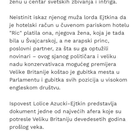
ženu u centar svetskih zbivanja i intriga.
Neistinit iskaz njenog muža lorda Ejtkina da
je hotelski račun u čuvenom pariskom hotelu
"Ric" platila ona, njegova žena, koja je tada
bila u Švajcarskoj, a ne arapski princ,
poslovni partner, za šta su ga optužili
novinari – ovog sjanog političara i veliku
nadu konzervativaca mogućeg premijera
Velike Britanije koštao je gubitka mesta u
Parlamentu i gubitka svih pozicija u visokom
engleskom društvu.
Ispovest Lolice Azucki-Ejtkin predstavlja
dokument jedne od najvećih afera koje su
potresle Veliku Britaniju devedesetih godina
prošlog veka.