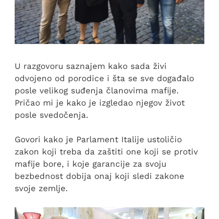
U razgovoru saznajem kako sada živi
odvojeno od porodice i šta se sve događalo
posle velikog suđenja članovima mafije.
Pričao mi je kako je izgledao njegov život
posle svedočenja.
Govori kako je Parlament Italije ustoličio
zakon koji treba da zaštiti one koji se protiv
mafije bore, i koje garancije za svoju
bezbednost dobija onaj koji sledi zakone
svoje zemlje.