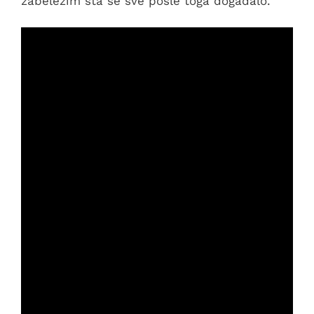
zabeležim šta se sve posle toga događalo.