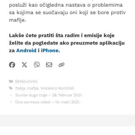
posluži kao očigledna nastava o problemima
sa kojima se suočavaju oni koji se bore protiv
mafije.
Lakše ćete pratiti šta radim i emisije koje
želite da pogledate ako preuzmete aplikaciju
za
Android
i
iPhone
.
Kategorije
Ekskluzivno
Oznake
Italija
,
mafija
,
Vinćenco Kontičeli
Suviše dugo traje – 28. februar 2021.
Ovo se mora videti – 14. mart 2021.