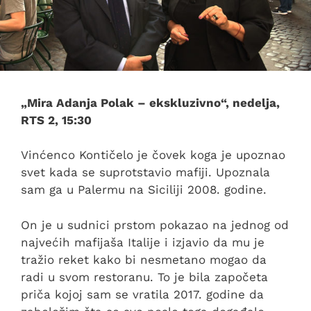
„Mira Adanja Polak – ekskluzivno“, nedelja,
RTS 2, 15:30
Vinćenco Kontičelo je čovek koga je upoznao
svet kada se suprotstavio mafiji. Upoznala
sam ga u Palermu na Siciliji 2008. godine.
On je u sudnici prstom pokazao na jednog od
najvećih mafijaša Italije i izjavio da mu je
tražio reket kako bi nesmetano mogao da
radi u svom restoranu. To je bila započeta
priča kojoj sam se vratila 2017. godine da