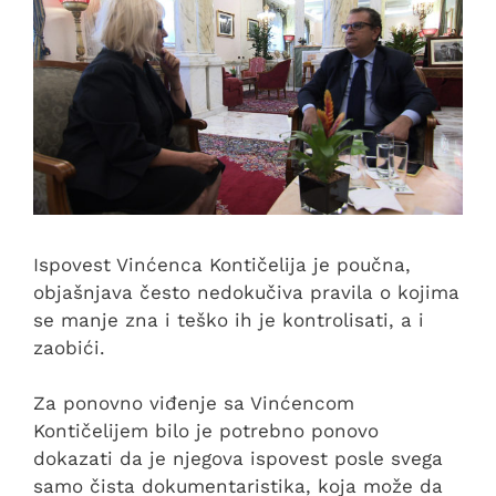
Ispovest Vinćenca Kontičelija je poučna,
objašnjava često nedokučiva pravila o kojima
se manje zna i teško ih je kontrolisati, a i
zaobići.
Za ponovno viđenje sa Vinćencom
Kontičelijem bilo je potrebno ponovo
dokazati da je njegova ispovest posle svega
samo čista dokumentaristika, koja može da