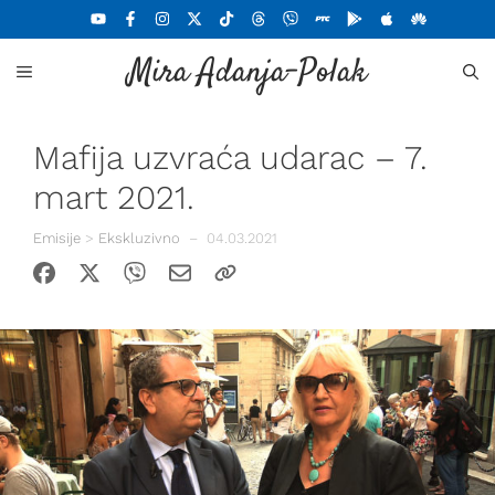
Skoči
na
Mira Adanja-Polak
sadržaj
MENU
Mafija uzvraća udarac – 7.
mart 2021.
Emisije
>
Ekskluzivno
–
04.03.2021