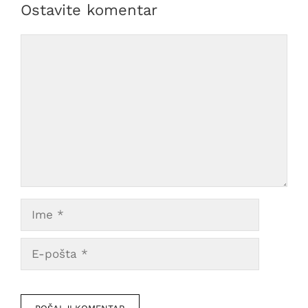
Ostavite komentar
Comment
Ime
E-
pošta
Veb
mesto