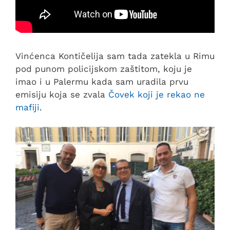
Vinćenca Kontičelija sam tada zatekla u Rimu
pod punom policijskom zaštitom, koju je
imao i u Palermu kada sam uradila prvu
emisiju koja se zvala
Čovek koji je rekao ne
mafiji
.