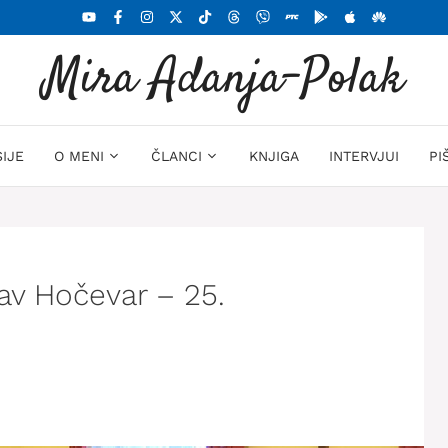
Mira Adanja-Polak
SIJE
O MENI
ČLANCI
KNJIGA
INTERVJUI
PI
av Hočevar – 25.