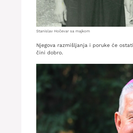
Stanislav Hočevar sa majkom
Njegova razmišljanja i poruke će osta
čini dobro.