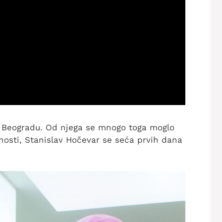
 Beogradu. Od njega se mnogo toga moglo
žnosti, Stanislav Hočevar se seća prvih dana