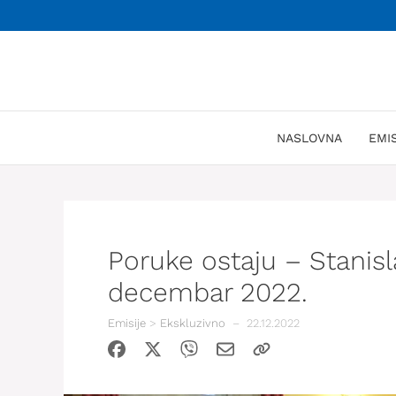
Skoči
na
sadržaj
NASLOVNA
EMI
Poruke ostaju – Stanisl
decembar 2022.
Emisije
>
Ekskluzivno
–
22.12.2022