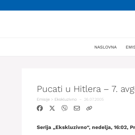
Skoči
na
sadržaj
NASLOVNA
EMI
Pucati u Hitlera – 7. av
Emisije
>
Ekskluzivno
–
26.07.2005
Serija „Ekskluzivno“, nedelja, 16:02, 