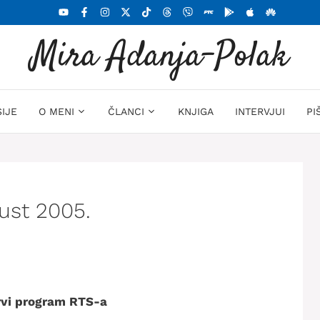
Mira Adanja-Polak
SIJE
O MENI
ČLANCI
KNJIGA
INTERVJUI
PI
gust 2005.
Prvi program RTS-a