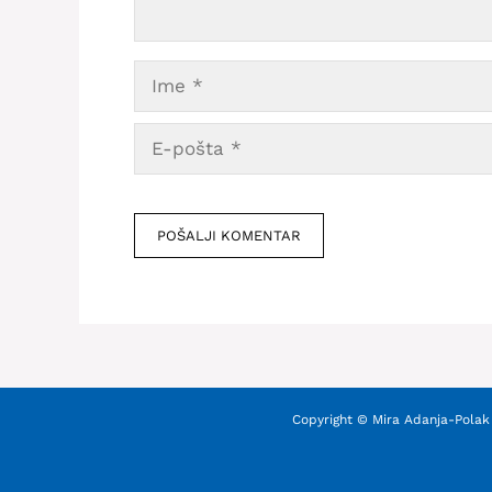
Ime
E-
pošta
Veb
mesto
Copyright © Mira Adanja-Polak 