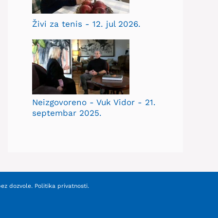
Živi za tenis - 12. jul 2026.
Neizgovoreno - Vuk Vidor - 21.
septembar 2025.
bez dozvole.
Politika privatnosti
.