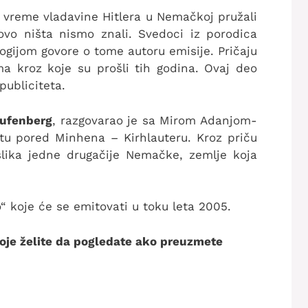
u vreme vladavine Hitlera u Nemačkoj pružali
ovo ništa nismo znali. Svedoci iz porodica
logijom govore o tome autoru emisije. Pričaju
ma kroz koje su prošli tih godina. Ovaj deo
publiciteta.
aufenberg
, razgovarao je sa Mirom Adanjom-
 pored Minhena – Kirhlauteru. Kroz priču
lika jedne drugačije Nemačke, zemlje koja
o“ koje će se emitovati u toku leta 2005.
 koje želite da pogledate ako preuzmete