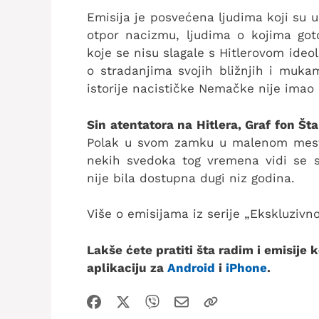
Emisija je posvećena ljudima koji su 
otpor nacizmu, ljudima o kojima got
koje se nisu slagale s Hitlerovom ideo
o stradanjima svojih bližnjih i muka
istorije nacističke Nemačke nije imao 
Sin atentatora na Hitlera, Graf fon Št
Polak u svom zamku u malenom mestu
nekih svedoka tog vremena vidi se s
nije bila dostupna dugi niz godina.
Više o emisijama iz serije „Ekskluzivn
Lakše ćete pratiti šta radim i emisije
aplikaciju za
Android
i
iPhone
.