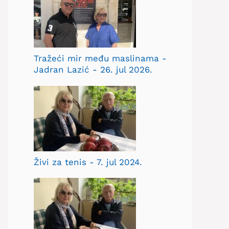
Tražeći mir među maslinama -
Jadran Lazić - 26. jul 2026.
Živi za tenis - 7. jul 2024.