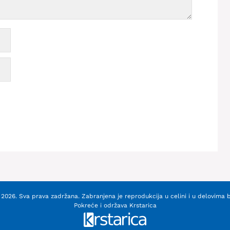
2026. Sva prava zadržana. Zabranjena je reprodukcija u celini i u delovima 
Pokreće i održava
Krstarica