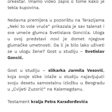
orkestar. Imamo video zapis o tome kako je
tekla kupovina.
Nedavna premijera u pozorištu na Terazijama
„Neki to vole vruće“ prikazala je sav talenat i
sve umeće glumca Svetislava Goncića. Uloga
u ovoj predstavi novi je domet njegove
glumačke umetnosti. Da li je bilo lako uživeti
se u ulogu žene? Gost u studiju –
Svetislav
Goncić.
Gost u studiju –
slikarka Jarmila Vesović
,
koja svoje slike izlaže u studiju najavljujući
svoju desetu samostalnu izložbu u Beogradu
u „Cvijeti Zuzorić“ na Kalemegdanu.
Testament
kralja Petra Karađorđevića