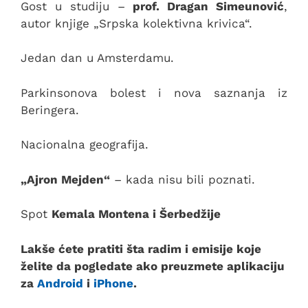
Gost u studiju –
prof. Dragan Simeunović
,
autor knjige „Srpska kolektivna krivica“.
Jedan dan u Amsterdamu.
Parkinsonova bolest i nova saznanja iz
Beringera.
Nacionalna geografija.
„Ajron Mejden“
– kada nisu bili poznati.
Spot
Kemala Montena i Šerbedžije
Lakše ćete pratiti šta radim i emisije koje
želite da pogledate ako preuzmete aplikaciju
za
Android
i
iPhone
.