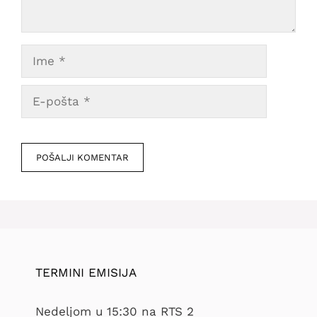
Ime
E-
pošta
Veb
mesto
TERMINI EMISIJA
Nedeljom u 15:30 na RTS 2