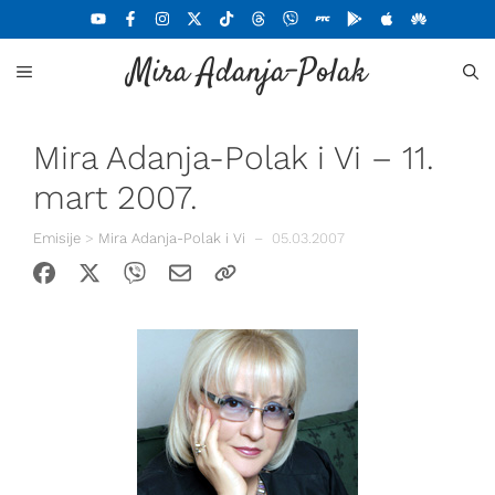
Skoči
na
Mira Adanja-Polak
sadržaj
MENU
Mira Adanja-Polak i Vi – 11.
mart 2007.
Emisije
>
Mira Adanja-Polak i Vi
–
05.03.2007