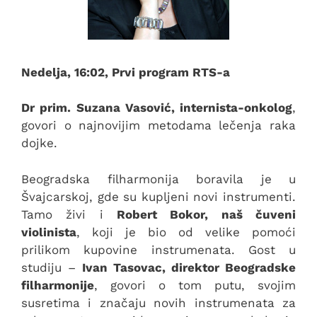
Nedelja, 16:02, Prvi program RTS-a
Dr prim. Suzana Vasović, internista-onkolog
,
govori o najnovijim metodama lečenja raka
dojke.
Beogradska filharmonija boravila je u
Švajcarskoj, gde su kupljeni novi instrumenti.
Tamo živi i
Robert Bokor, naš čuveni
violinista
, koji je bio od velike pomoći
prilikom kupovine instrumenata. Gost u
studiju –
Ivan Tasovac, direktor Beogradske
filharmonije
, govori o tom putu, svojim
susretima i značaju novih instrumenata za