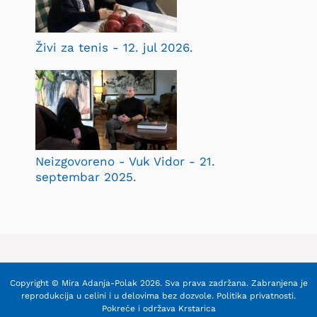
Živi za tenis - 12. jul 2026.
Neizgovoreno - Vuk Vidor - 21.
septembar 2025.
Copyright © Mira Adanja-Polak 2026. Sva prava zadržana. Zabranjena je
reprodukcija u celini i u delovima bez dozvole.
Politika privatnosti
.
Pokreće i održava
Krstarica