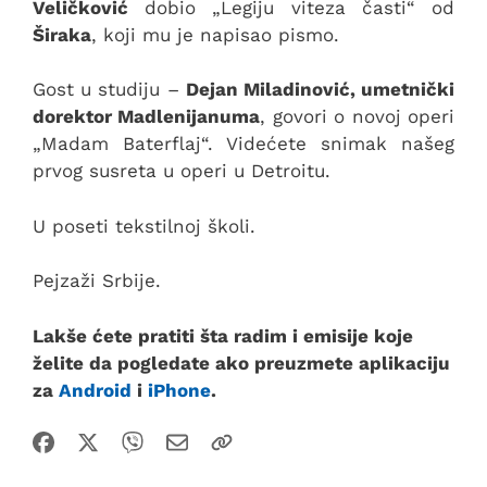
Veličković
dobio „Legiju viteza časti“ od
Širaka
, koji mu je napisao pismo.
Gost u studiju –
Dejan Miladinović, umetnički
dorektor Madlenijanuma
, govori o novoj operi
„Madam Baterflaj“. Videćete snimak našeg
prvog susreta u operi u Detroitu.
U poseti tekstilnoj školi.
Pejzaži Srbije.
Lakše ćete pratiti šta radim i emisije koje
želite da pogledate ako preuzmete aplikaciju
za
Android
i
iPhone
.