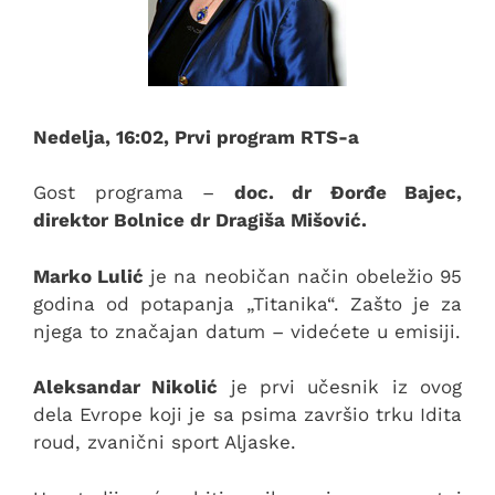
Nedelja, 16:02, Prvi program RTS-a
Gost programa –
doc. dr Đorđe Bajec,
direktor Bolnice dr Dragiša Mišović.
Marko Lulić
je na neobičan način obeležio 95
godina od potapanja „Titanika“. Zašto je za
njega to značajan datum – videćete u emisiji.
Aleksandar Nikolić
je prvi učesnik iz ovog
dela Evrope koji je sa psima završio trku Idita
roud, zvanični sport Aljaske.