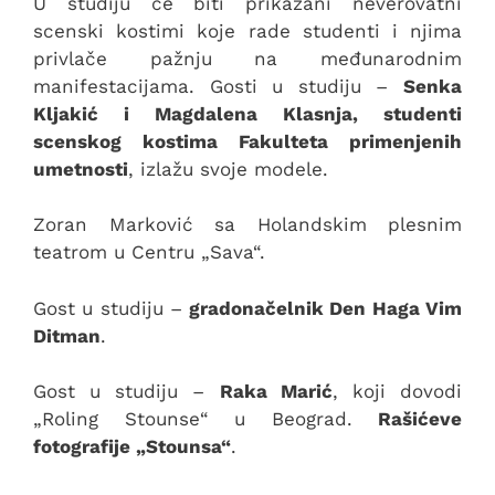
U studiju će biti prikazani neverovatni
scenski kostimi koje rade studenti i njima
privlače pažnju na međunarodnim
manifestacijama. Gosti u studiju –
Senka
Kljakić i Magdalena Klasnja, studenti
scenskog kostima Fakulteta primenjenih
umetnosti
, izlažu svoje modele.
Zoran Marković sa Holandskim plesnim
teatrom u Centru „Sava“.
Gost u studiju –
gradonačelnik Den Haga Vim
Ditman
.
Gost u studiju –
Raka Marić
, koji dovodi
„Roling Stounse“ u Beograd.
Rašićeve
fotografije „Stounsa“
.