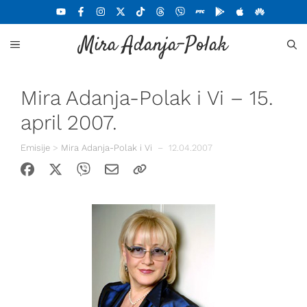
Skoči
na
Mira Adanja-Polak
sadržaj
MENU
Mira Adanja-Polak i Vi – 15.
april 2007.
Emisije
>
Mira Adanja-Polak i Vi
–
12.04.2007