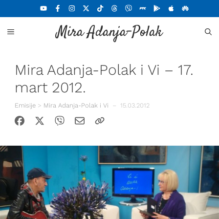
Skoči
na
Mira Adanja-Polak
sadržaj
MENU
Mira Adanja-Polak i Vi – 17.
mart 2012.
Emisije
>
Mira Adanja-Polak i Vi
–
15.03.2012