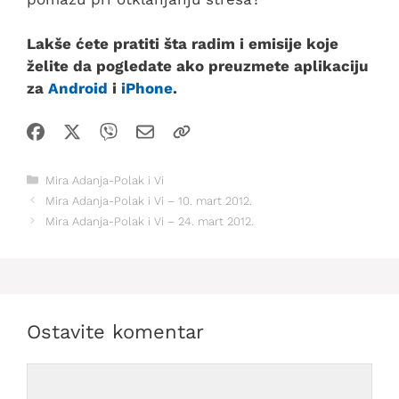
Lakše ćete pratiti šta radim i emisije koje
želite da pogledate ako preuzmete aplikaciju
za
Android
i
iPhone
.
Kategorije
Mira Adanja-Polak i Vi
Mira Adanja-Polak i Vi – 10. mart 2012.
Mira Adanja-Polak i Vi – 24. mart 2012.
Ostavite komentar
Comment