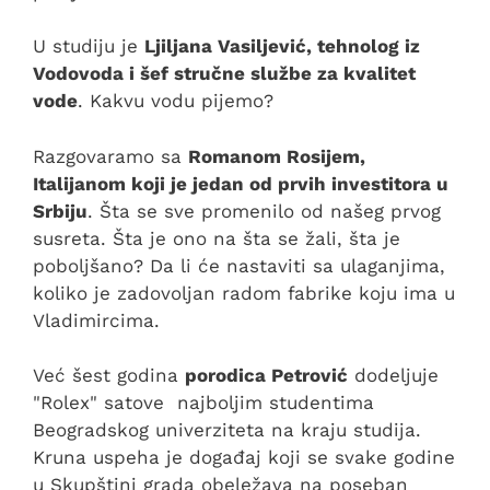
U studiju je
Ljiljana Vasiljević, tehnolog iz
Vodovoda i šef stručne službe za kvalitet
vode
. Kakvu vodu pijemo?
Razgovaramo sa
Romanom Rosijem,
Italijanom koji je jedan od prvih investitora u
Srbiju
. Šta se sve promenilo od našeg prvog
susreta. Šta je ono na šta se žali, šta je
poboljšano? Da li će nastaviti sa ulaganjima,
koliko je zadovoljan radom fabrike koju ima u
Vladimircima.
Već šest godina
porodica Petrović
dodeljuje
"Rolex" satove najboljim studentima
Beogradskog univerziteta na kraju studija.
Kruna uspeha je događaj koji se svake godine
u Skupštini grada obeležava na poseban