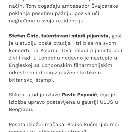
način. Tom događaju ambasador Švajcarske
poklanja posebnu pažnju, pozivajući
nagrađene u svoju rezidenciju.
Stefan Ćirić, talentovani mladi pijanista,
gost
je u studiju posle ovacija i tri bisa na svom
koncertu na Kolarcu. Ovaj mladi pijanista koji
živi i radi u Londonu nedavno je nastupio u
Engleskoj sa Londonskim filharmonijskim
orkestrom i dobio zapažene kritike u
britanskoj štampi.
Slike u studiju izlaže
Pavle Popović
, čija je
izložba upravo postavljena u galeriji ULUS u
Beogradu.
Poseta izložbi mačaka. Koliko kućni ljubimci
pomažu pri otklanjanju stresa?