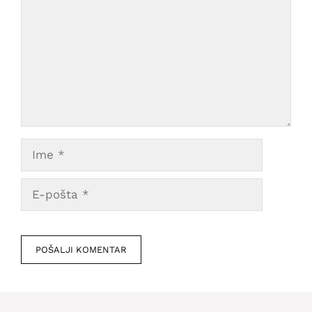
Ime
E-
pošta
Veb
mesto