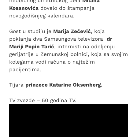
neobičnog umetničkog dela
Milana
Kosanovića
dovelo do štampanja
novogodišnjeg kalendara.
Gost u studiju je
Marija Zečević
, koja
poklanja dva Samsungova televizora
dr
Mariji Popin Tarić
, internisti na odeljenju
gerijatrije u Zemunskoj bolnici, koja sa svojim
kolegama vodi računa o najtežim
pacijentima.
Tijara
prinzece Katarine Oksenberg.
TV zvezde – 50 godina TV.