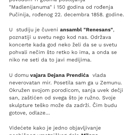
"Madlenijanuma" i 150 godina od rođenja
Pučinija, rođenog 22. decembra 1858. godine.
U studiju je čuveni
ansambl "Renesans"
,
poznatiji u svetu nego kod nas. Održava
koncerte kada god neko želi da se u svetu
pohvali nečim što retko ko ima, a onda se
niko ne seti da to javi medijima.
U domu
vajara Dejana Prendića
vlada
neverovatan mir. Posetila sam ga u Zemunu.
Okružen svojom porodicom, sanja uvek dečji
san, zaštićen od svega što je ružno. Svoje
skulpture teško može da zadrži. Čim budu
gotove, odlaze…
Videćete kako je jedno objavljivanje