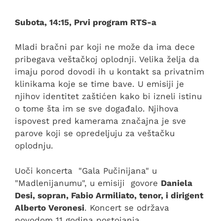
Subota, 14:15, Prvi program RTS-a
Mladi bračni par koji ne može da ima dece
pribegava veštačkoj oplodnji. Velika želja da
imaju porod dovodi ih u kontakt sa privatnim
klinikama koje se time bave. U emisiji je
njihov identitet zaštićen kako bi izneli istinu
o tome šta im se sve događalo. Njihova
ispovest pred kamerama značajna je sve
parove koji se opredeljuju za veštačku
oplodnju.
Uoči koncerta "Gala Pučinijana" u
"Madlenijanumu", u emisiji govore
Daniela
Desi, sopran, Fabio Armiliato, tenor, i dirigent
Alberto Veronesi
. Koncert se održava
povodom 11 godina postojanja