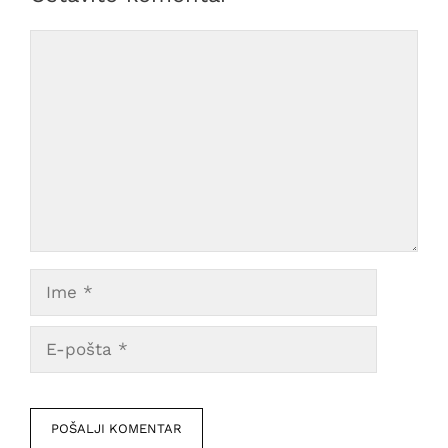
Comment
Ime
E-
pošta
Veb
mesto