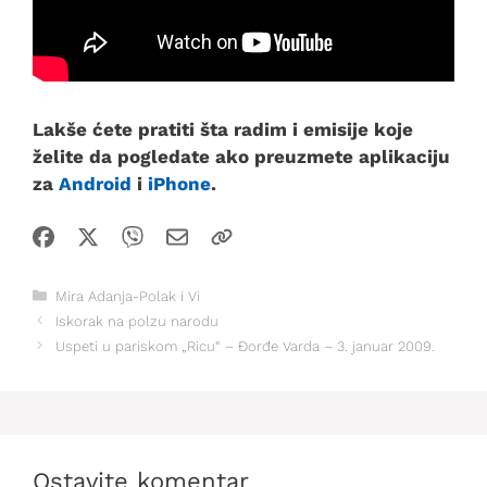
Lakše ćete pratiti šta radim i emisije koje
želite da pogledate ako preuzmete aplikaciju
za
Android
i
iPhone
.
Kategorije
Mira Adanja-Polak i Vi
Iskorak na polzu narodu
Uspeti u pariskom „Ricu“ – Đorđe Varda – 3. januar 2009.
Ostavite komentar