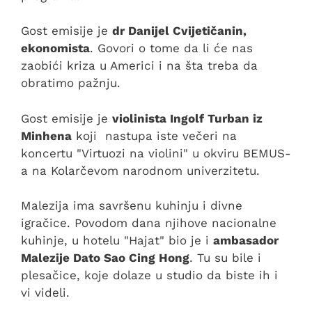
Gost emisije je
dr Danijel Cvijetičanin,
ekonomista
. Govori o tome da li će nas
zaobići kriza u Americi i na šta treba da
obratimo pažnju.
Gost emisije je
violinista Ingolf Turban iz
Minhena
koji nastupa iste večeri na
koncertu "Virtuozi na violini" u okviru BEMUS-
a na Kolarčevom narodnom univerzitetu.
Malezija ima savršenu kuhinju i divne
igračice. Povodom dana njihove nacionalne
kuhinje, u hotelu "Hajat" bio je i
ambasador
Malezije Dato Sao Cing Hong
. Tu su bile i
plesačice, koje dolaze u studio da biste ih i
vi videli.