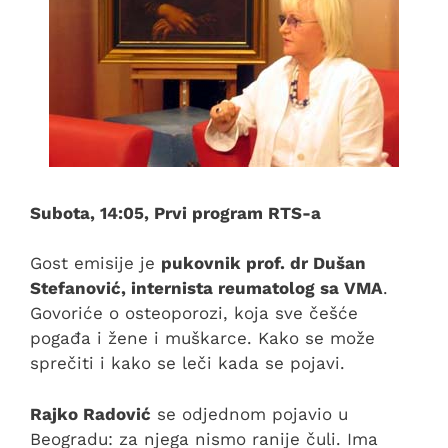
Subota, 14:05, Prvi program RTS-a
Gost emisije je
pukovnik prof. dr Dušan
Stefanović, internista reumatolog sa VMA
.
Govoriće o osteoporozi, koja sve češće
pogađa i žene i muškarce. Kako se može
sprečiti i kako se leči kada se pojavi.
Rajko Radović
se odjednom pojavio u
Beogradu: za njega nismo ranije čuli. Ima