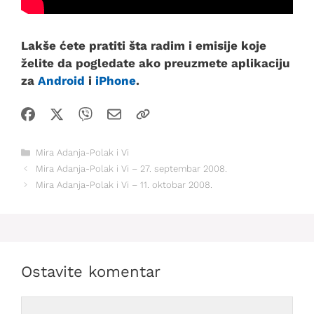
Lakše ćete pratiti šta radim i emisije koje
želite da pogledate ako preuzmete aplikaciju
za
Android
i
iPhone
.
Kategorije
Mira Adanja-Polak i Vi
Mira Adanja-Polak i Vi – 27. septembar 2008.
Mira Adanja-Polak i Vi – 11. oktobar 2008.
Ostavite komentar
Comment