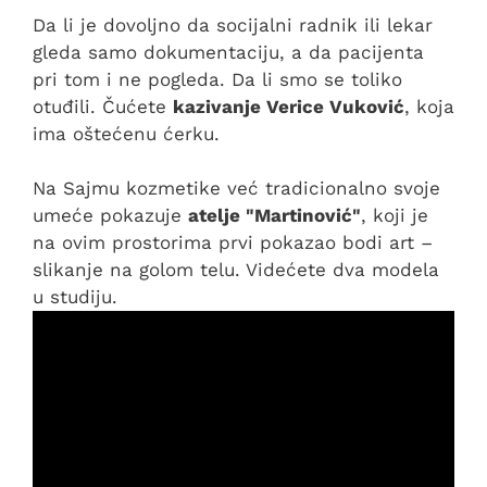
Da li je dovoljno da socijalni radnik ili lekar
gleda samo dokumentaciju, a da pacijenta
pri tom i ne pogleda. Da li smo se toliko
otuđili. Čućete
kazivanje Verice Vuković
, koja
ima oštećenu ćerku.
Na Sajmu kozmetike već tradicionalno svoje
umeće pokazuje
atelje "Martinović"
, koji je
na ovim prostorima prvi pokazao bodi art –
slikanje na golom telu. Videćete dva modela
u studiju.