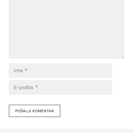
Ime
E-
pošta
Veb
mesto