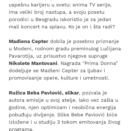
uspešnu karijeru u svetu: snima TV serije,
ima veliki broj nastupa, a svoju posetu
porodici u Beogradu iskoristio je za jedan
mali koncert na splavu. Ko je on i šta radi?
Madlena Cepter
dobila je posebno priznanje
u Modeni, rodnom gradu preminulog Lučijana
Pavarotija, uz prisustvo njegove supruge
Nikolete Mantovani
. Nagrada "Prima Donna"
dodeljuje se Madleni Cepter za ljubav i
promovisanje opere, kulture i umetnosti.
Ružica Beba Pavlović, slikar
, pozvala je
autora emisije u svoj atelje. Iako već zašla u
godine, njen optimizam i neobična energija
pobuđuju divljenje. Slike Bebe Pavlović biće
izložene i u studiju 3 tokom emitovanja živog
programa.