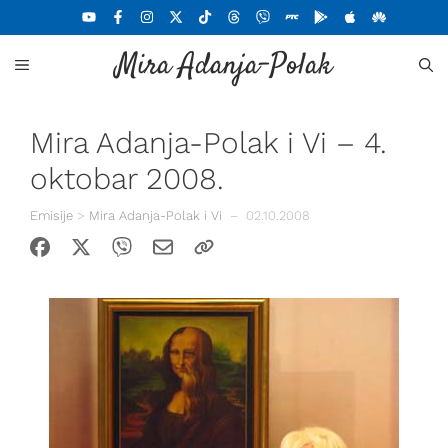
Skoči
na
Mira Adanja-Polak
sadržaj
MENU
Mira Adanja-Polak i Vi – 4.
oktobar 2008.
Emisije
>
Mira Adanja-Polak i Vi
–
02.10.2008