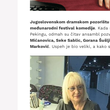
Jugoslovenskom dramskom pozorištu
međunarodni festival komedije
. Kada 
Pekingu, odmah su čitav ansambl pozv
Mićanovica, Seke Sablic, Gorana Šušlj
Marković
. Uspeh je bio veliki, a kako 