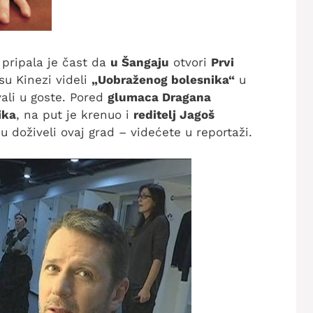
pripala je čast da
u Šangaju
otvori
Prvi
su Kinezi videli
„Uobraženog bolesnika“
u
ali u goste. Pored
glumaca Dragana
ika
, na put je krenuo i
reditelj Jagoš
su doživeli ovaj grad – videćete u reportaži.