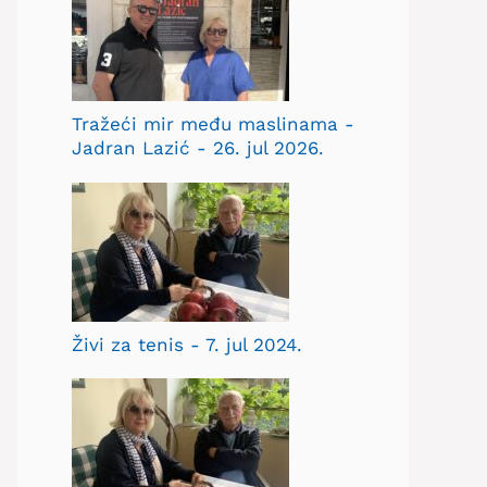
Tražeći mir među maslinama -
Jadran Lazić - 26. jul 2026.
Živi za tenis - 7. jul 2024.