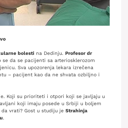
ivo
kularne bolesti
na Dedinju.
Profesor dr
o se da se pacijenti sa arteriosklerozom
njenicu. Sva upozorenja lekara izrečena
tu – pacijent kao da ne shvata ozbiljno i
 Koji su prioriteti i otpori koji se javljaju u
avljani koji imaju posede u Srbiji u boljem
da vrati? Gost u studiju je
Strahinja
ju
.