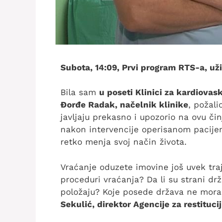
Subota, 14:09, Prvi program RTS-a, už
Bila sam
u poseti Klinici za kardiovas
Đorđe Radak, načelnik klinike
, požali
javljaju prekasno i upozorio na ovu či
nakon intervencije operisanom pacijen
retko menja svoj način života.
Vraćanje oduzete imovine još uvek traje.
proceduri vraćanja? Da li su strani drž
položaju? Koje posede država ne mora 
Sekulić, direktor Agencije za restituci