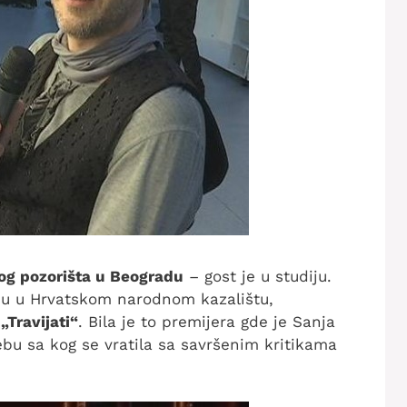
og pozorišta u Beogradu
– gost je u studiju.
onu u Hrvatskom narodnom kazalištu,
„Travijati“
. Bila je to premijera gde je Sanja
ebu sa kog se vratila sa savršenim kritikama