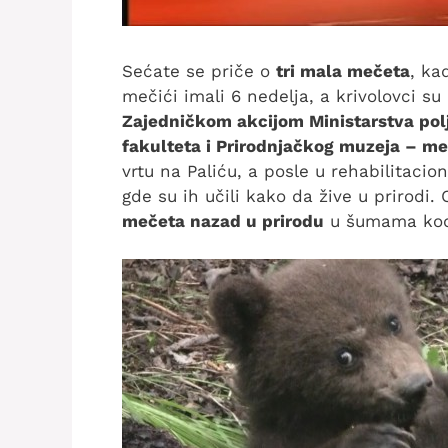
Sećate se priče o
tri mala mečeta
, ka
mečići imali 6 nedelja, a krivolovci su
Zajedničkom akcijom Ministarstva polj
fakulteta i Prirodnjačkog muzeja – me
vrtu na Paliću, a posle u rehabilitac
gde su ih učili kako da žive u prirodi
mečeta nazad u prirodu
u šumama kod