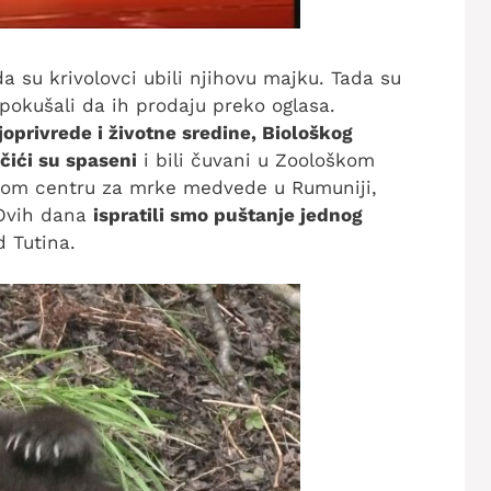
da su krivolovci ubili njihovu majku. Tada su
 pokušali da ih prodaju preko oglasa.
oprivrede i životne sredine, Biološkog
čići su spaseni
i bili čuvani u Zoološkom
ionom centru za mrke medvede u Rumuniji,
. Ovih dana
ispratili smo puštanje jednog
 Tutina.