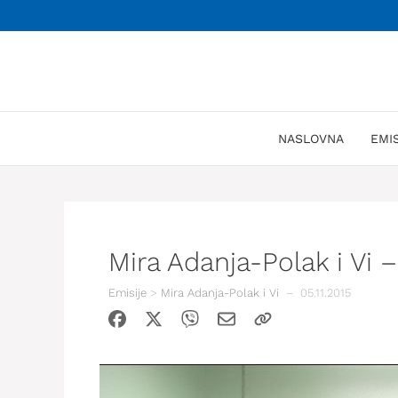
Skoči
na
sadržaj
NASLOVNA
EMI
Mira Adanja-Polak i Vi 
Emisije
>
Mira Adanja-Polak i Vi
–
05.11.2015