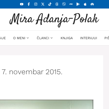
Mira Adanja-Polak
SIJE
O MENI
ČLANCI
KNJIGA
INTERVJUI
PI
– 7. novembar 2015.