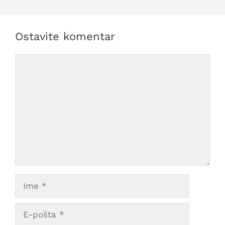
Ostavite komentar
Comment
Ime
E-
pošta