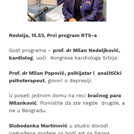
Nedelja, 15.53
, Prvi program RTS-a
Gost programa –
p
rof. dr Milan Nedeljković,
kardiolog
, uoči Kongresa kardiologa Srbije.
Prof. dr Milan Popović, psihijatar i analitički
psihoterapeut
, govori o depresiji.
U poseti jednom domu na reci
bračnog para
Milanković
. Pomislite da ste negde drugde, a
ne u Beogradu.
Slobodanka Martinović
u studio dovodi
nagrađene modele za bodi art sa Sajma