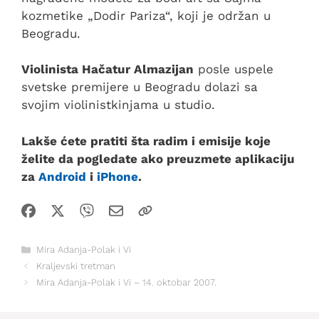
kozmetike „Dodir Pariza“, koji je održan u
Beogradu.
Violinista Hačatur Almazijan
posle uspele
svetske premijere u Beogradu dolazi sa
svojim violinistkinjama u studio.
Lakše ćete pratiti šta radim i emisije koje
želite da pogledate ako preuzmete aplikaciju
za
Android
i
iPhone
.
Kategorije
Mira Adanja-Polak i Vi
Kraljevski tretman
Mira Adanja-Polak i Vi – 14. oktobar 2007.