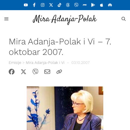
Skoči
na
Mira Adanja-Polak
sadržaj
MENU
Mira Adanja-Polak i Vi – 7.
oktobar 2007.
Emisije
>
Mira Adanja-Polak i Vi
–
03.10.2007