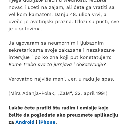
novac i uzeti na zajam, ali ćete ga vratiti sa
velikom kamatom. Danju 48. ulica vrvi, a
uveče je avetinjski prazna. Izlozi su pusti, sve
je u sefovima.
Ja ugovaram sa neumornim i ljubaznim
sekretaricama svoje zakazane i nezakazane
intervjue i po ko zna koji put konstatujem:
Kome treba sva ta jurnjava i dokazivanje?
Verovatno najviše meni. Jer, u radu je spas.
(Mira Adanja-Polak, „ZaM“, 22. april 1991)
Lakše ćete pratiti šta radim i emisije koje
želite da pogledate ako preuzmete aplikaciju
za
Android
i
iPhone
.