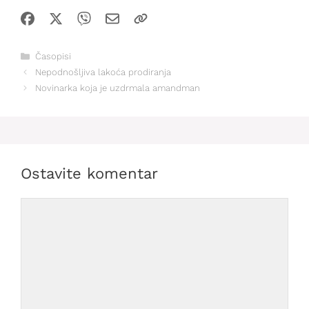
Kategorije
Časopisi
Nepodnošljiva lakoća prodiranja
Novinarka koja je uzdrmala amandman
Ostavite komentar
Comment