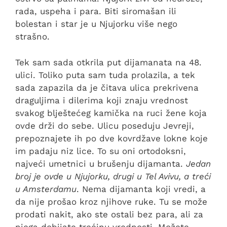
rada, uspeha i para. Biti siromašan ili
bolestan i star je u Njujorku više nego
strašno.
Tek sam sada otkrila put dijamanata na 48.
ulici. Toliko puta sam tuda prolazila, a tek
sada zapazila da je čitava ulica prekrivena
draguljima i dilerima koji znaju vrednost
svakog blještećeg kamička na ruci žene koja
ovde drži do sebe. Ulicu poseduju Jevreji,
prepoznajete ih po dve kovrdžave lokne koje
im padaju niz lice. To su oni ortodoksni,
najveći umetnici u brušenju dijamanta.
Jedan
broj je ovde u Njujorku, drugi u Tel Avivu, a treći
u Amsterdamu
. Nema dijamanta koji vredi, a
da nije prošao kroz njihove ruke. Tu se može
prodati nakit, ako ste ostali bez para, ali za
njega dobijate trećinu vrednosti. Možete