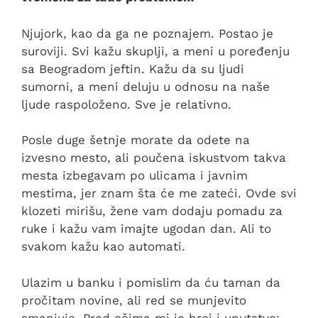
Njujork, kao da ga ne poznajem. Postao je
suroviji. Svi kažu skuplji, a meni u poređenju
sa Beogradom jeftin. Kažu da su ljudi
sumorni, a meni deluju u odnosu na naše
ljude raspoloženo. Sve je relativno.
Posle duge šetnje morate da odete na
izvesno mesto, ali poučena iskustvom takva
mesta izbegavam po ulicama i javnim
mestima, jer znam šta će me zateći. Ovde svi
klozeti mirišu, žene vam dodaju pomadu za
ruke i kažu vam imajte ugodan dan. Ali to
svakom kažu kao automati.
Ulazim u banku i pomislim da ću taman da
pročitam novine, ali red se munjevito
smanjuje. Pred očima mi je broj i uputstvo: