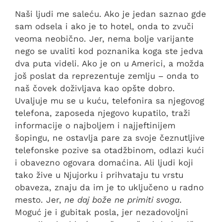
Naši ljudi me saleću. Ako je jedan saznao gde
sam odsela i ako je to hotel, onda to zvuči
veoma neobično. Jer, nema bolje varijante
nego se uvaliti kod poznanika koga ste jedva
dva puta videli. Ako je on u Americi, a možda
još poslat da reprezentuje zemlju – onda to
naš čovek doživljava kao opšte dobro.
Uvaljuje mu se u kuću, telefonira sa njegovog
telefona, zaposeda njegovo kupatilo, traži
informacije o najboljem i najjeftinijem
šopingu, ne ostavlja pare za svoje čeznutljive
telefonske pozive sa otadžbinom, odlazi kući
i obavezno ogovara domaćina. Ali ljudi koji
tako žive u Njujorku i prihvataju tu vrstu
obaveza, znaju da im je to uključeno u radno
mesto. Jer,
ne daj bože ne primiti svoga
.
Moguć je i gubitak posla, jer nezadovoljni