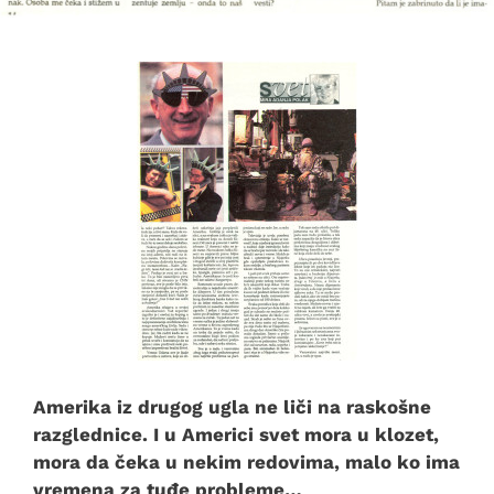
Amerika iz drugog ugla ne liči na raskošne
razglednice. I u Americi svet mora u klozet,
mora da čeka u nekim redovima, malo ko ima
vremena za tuđe probleme…