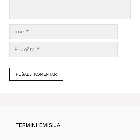
Ime
E-
pošta
Veb
mesto
TERMINI EMISIJA