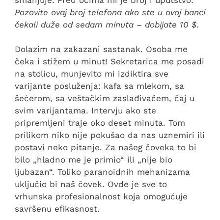
Pozovite ovaj broj telefona ako ste u ovoj banci
čekali duže od sedam minuta – dobijate 10 $.
Dolazim na zakazani sastanak. Osoba me
čeka i stižem u minut! Sekretarica me posadi
na stolicu, munjevito mi izdiktira sve
varijante posluženja: kafa sa mlekom, sa
šećerom, sa veštačkim zaslađivačem, čaj u
svim varijantama. Intervju ako ste
pripremljeni traje oko deset minuta. Tom
prilikom niko nije pokušao da nas uznemiri ili
postavi neko pitanje. Za našeg čoveka to bi
bilo „hladno me je primio“ ili „nije bio
ljubazan“. Toliko paranoidnih mehanizama
uključio bi naš čovek. Ovde je sve to
vrhunska profesionalnost koja omogućuje
savršenu efikasnost.