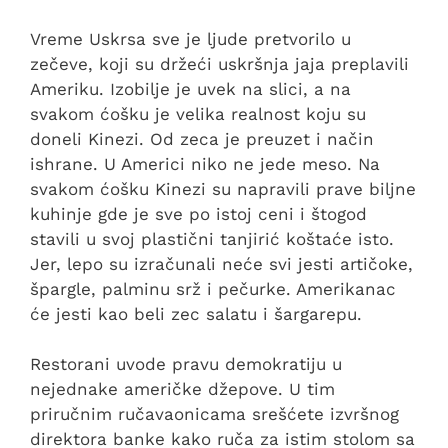
Vreme Uskrsa sve je ljude pretvorilo u
zečeve, koji su držeći uskršnja jaja preplavili
Ameriku. Izobilje je uvek na slici, a na
svakom ćošku je velika realnost koju su
doneli Kinezi. Od zeca je preuzet i način
ishrane. U Americi niko ne jede meso. Na
svakom ćošku Kinezi su napravili prave biljne
kuhinje gde je sve po istoj ceni i štogod
stavili u svoj plastični tanjirić koštaće isto.
Jer, lepo su izračunali neće svi jesti artičoke,
špargle, palminu srž i pečurke. Amerikanac
će jesti kao beli zec salatu i šargarepu.
Restorani uvode pravu demokratiju u
nejednake američke džepove. U tim
priručnim ručavaonicama srešćete izvršnog
direktora banke kako ruča za istim stolom sa