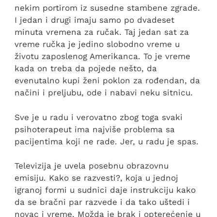
nekim portirom iz susedne stambene zgrade.
I jedan i drugi imaju samo po dvadeset
minuta vremena za ručak. Taj jedan sat za
vreme ručka je jedino slobodno vreme u
životu zaposlenog Amerikanca. To je vreme
kada on treba da pojede nešto, da
evenutalno kupi ženi poklon za rođendan, da
načini i preljubu, ode i nabavi neku sitnicu.
Sve je u radu i verovatno zbog toga svaki
psihoterapeut ima najviše problema sa
pacijentima koji ne rade. Jer, u radu je spas.
Televizija je uvela posebnu obrazovnu
emisiju. Kako se razvesti?, koja u jednoj
igranoj formi u sudnici daje instrukciju kako
da se bračni par razvede i da tako uštedi i
novac i vreme. Možda je brak i opterećenje u