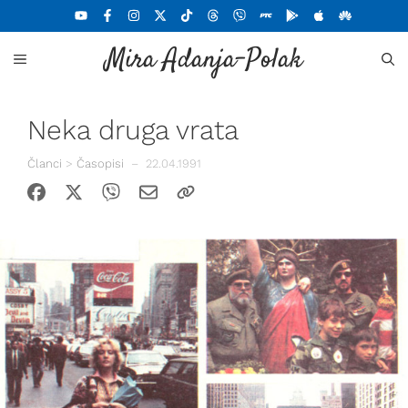
Skoči
na
Mira Adanja-Polak
sadržaj
MENU
Neka druga vrata
Članci
>
Časopisi
–
22.04.1991