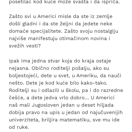
posetilac kod kuće može svašta i da ispriča.
Zašto svi u Americi misle da ste iz zemlje
došli gladni i da ste željni da jedete neke
domaće specijalitete. Zašto svoju nostalgiju
najviše manifestuju otimačinom novina i
svežih vesti?
Ipak ima jedna stvar koja do kraja ostaje
nejasna. Obično roditelji pošalju, ako su
boljestojeći, dete u svet, u Ameriku, da nauči
nešto. Dete je kod kuće bilo kako-tako.
Roditelji su i odlazili u školu, pa i do razredne
češće, a dete jedva vrlo dobro… U Americi
naš mali Jugosloven jedan u deset hiljada
dobija pravo na upis u jedan od najučuvenijih
univerziteta, briljira matematiku, sve mu ide
od ruke.