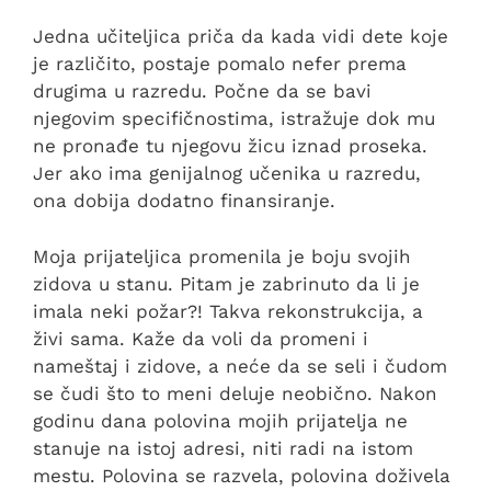
Jedna učiteljica priča da kada vidi dete koje
je različito, postaje pomalo nefer prema
drugima u razredu. Počne da se bavi
njegovim specifičnostima, istražuje dok mu
ne pronađe tu njegovu žicu iznad proseka.
Jer ako ima genijalnog učenika u razredu,
ona dobija dodatno finansiranje.
Moja prijateljica promenila je boju svojih
zidova u stanu. Pitam je zabrinuto da li je
imala neki požar?! Takva rekonstrukcija, a
živi sama. Kaže da voli da promeni i
nameštaj i zidove, a neće da se seli i čudom
se čudi što to meni deluje neobično. Nakon
godinu dana polovina mojih prijatelja ne
stanuje na istoj adresi, niti radi na istom
mestu. Polovina se razvela, polovina doživela