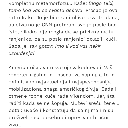
kompletnu metamorfozu… Kaže:
Blago tebi,
tamo kod vas se svašta dešava
. Prošao je ovaj
rat u Iraku. To je bilo zanimljivo prva tri dana,
ali stvarno je CNN preterao, sve je posle bilo
isto, nikako nije mogla da se privikne na te
ranjenike, pa su posle ranjenici dolazili kući.
Sada je Irak gotov:
Ima li kod vas nekih
uzbuđenja?
Amerika očajava u svojoj svakodnevici. Vaš
reporter izgubio je i osećaj za šoping a to je
definitivno najaktuelnija i najspasonosnija
mobilizaciona snaga američkog življa. Sada i
otmene robne kuće rade vikendom. Jer, šta
raditi kada se ne šopuje. Muževi sreću žene u
petak uveče i konstatuju da sa njima i nisu
proživeli neki posebno impresivan bračni
život.