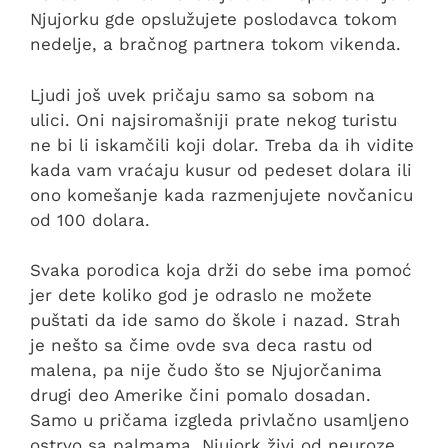
Njujorku gde opslužujete poslodavca tokom
nedelje, a bračnog partnera tokom vikenda.
Ljudi još uvek pričaju samo sa sobom na
ulici. Oni najsiromašniji prate nekog turistu
ne bi li iskamčili koji dolar. Treba da ih vidite
kada vam vraćaju kusur od pedeset dolara ili
ono komešanje kada razmenjujete novčanicu
od 100 dolara.
Svaka porodica koja drži do sebe ima pomoć
jer dete koliko god je odraslo ne možete
puštati da ide samo do škole i nazad. Strah
je nešto sa čime ovde sva deca rastu od
malena, pa nije čudo što se Njujorčanima
drugi deo Amerike čini pomalo dosadan.
Samo u pričama izgleda privlačno usamljeno
ostrvo sa palmama. Njujork živi od neuroze,