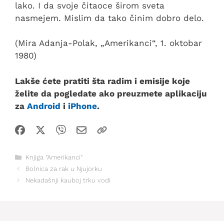
lako. I da svoje čitaoce širom sveta
nasmejem. Mislim da tako činim dobro delo.
(Mira Adanja-Polak, „Amerikanci“, 1. oktobar
1980)
Lakše ćete pratiti šta radim i emisije koje
želite da pogledate ako preuzmete aplikaciju
za
Android
i
iPhone
.
Kategorije
Knjiga "Amerikanci"
Bolnica za rak u Njujorku
Nekadašnji kauboj trku vodi