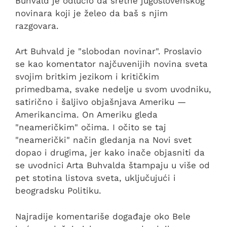
Buhvald je odlučio da sretne jugoslovenskog
novinara koji je želeo da baš s njim
razgovara.
Art Buhvald je "slobodan novinar". Proslavio
se kao komentator najčuvenijih novina sveta
svojim britkim jezikom i kritičkim
primedbama, svake nedelje u svom uvodniku,
satirično i šaljivo objašnjava Ameriku —
Amerikancima. On Ameriku gleda
"neameričkim" očima. I očito se taj
"neamerički" način gledanja na Novi svet
dopao i drugima, jer kako inače objasniti da
se uvodnici Arta Buhvalda štampaju u više od
pet stotina listova sveta, uključujući i
beogradsku Politiku.
Najradije komentariše događaje oko Bele