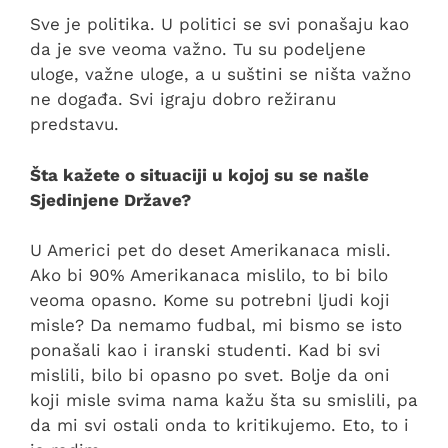
Sve je politika. U politici se svi ponašaju kao
da je sve veoma važno. Tu su podeljene
uloge, važne uloge, a u suštini se ništa važno
ne događa. Svi igraju dobro režiranu
predstavu.
Šta kažete o situaciji u kojoj su se našle
Sjedinjene Države?
U Americi pet do deset Amerikanaca misli.
Ako bi 90% Amerikanaca mislilo, to bi bilo
veoma opasno. Kome su potrebni ljudi koji
misle? Da nemamo fudbal, mi bismo se isto
ponašali kao i iranski studenti. Kad bi svi
mislili, bilo bi opasno po svet. Bolje da oni
koji misle svima nama kažu šta su smislili, pa
da mi svi ostali onda to kritikujemo. Eto, to i