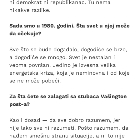
ni demokrat ni republikanac. Tu nema
nikakve razlike.
Sada smo u 1980. godini. Šta svet u njoj može
da očekuje?
Sve što se bude događalo, dogodiće se brzo,
a dogodiće se mnogo. Svet je nestalan i
veoma površan. Jedino je izvesna velika
energetska kriza, koja je neminovna i od koje
se ne može pobeći.
Za šta ćete se zalagati sa stubaca Vašington
post-a?
Kao i dosad — da sve dobro razumem, jer
nije lako sve ni razumeti. Pošto razumem, da
nađem smešnu stranu situacije, a ni to nije