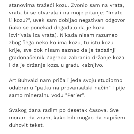
stanovima tražeći kozu. Zvonio sam na vrata,
vrata bi se otvarala i na moje pitanje: "Imate
li kozu?", uvek sam dobijao negativan odgovor
(iako se ponekad događalo da je koza
izvirivala iza vrata). Nikada nisam razumeo
zbog čega neko ko ima kozu, tu istu kozu
krije, sve dok nisam saznao da je tadašnji
gradonačelnik Zagreba zabranio držanje koza
i da je držanje koza u gradu kažnjivo.
Art Buhvald nam priča i jede svoju studiozno
odabranu "patku na provansalski način" i pije
samo mineralnu vodu "Perier".
Svakog dana radim po desetak časova. Sve
moram da znam, kako bih mogao da napišem
duhovit tekst.