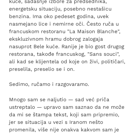
kuće, sadašnje izbore za predsednika,
energetsku situaciju, posebno nestašicu
benzina. Ima oko pedeset godina, uvek
nasmejano lice i nemirne oči. Često ruča u
francuskom restoranu "La Maison Blanche",
ekskluzivnom hramu dobrog zalogaja
nasuprot Bele kuće. Ranije je bio gost drugog
restorana, takođe francuskog, "Sans souci",
ali kad se klijentela od koje on živi, političari,
preselila, preselio se i on.
Sedimo, ručamo i razgovaramo.
Mnogo sam se naljutio — sad već priča
ustreptalo — upravo sam saznao da ne može
da mi se štampa tekst, koji sam pripremio,
jer se situacija u vezi s Iranom nešto
promenila, više nije onakva kakvom sam je