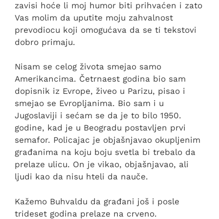
zavisi hoće li moj humor biti prihvaćen i zato
Vas molim da uputite moju zahvalnost
prevodiocu koji omogućava da se ti tekstovi
dobro primaju.
Nisam se celog života smejao samo
Amerikancima. Četrnaest godina bio sam
dopisnik iz Evrope, živeo u Parizu, pisao i
smejao se Evropljanima. Bio sam i u
Jugoslaviji i sećam se da je to bilo 1950.
godine, kad je u Beogradu postavljen prvi
semafor. Policajac je objašnjavao okupljenim
građanima na koju boju svetla bi trebalo da
prelaze ulicu. On je vikao, objašnjavao, ali
ljudi kao da nisu hteli da nauče.
Kažemo Buhvaldu da građani još i posle
trideset godina prelaze na crveno.