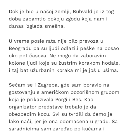
Dok je bio u našoj zemlji, Buhvald je iz tog
doba zapamtio pokoju zgodu koja nam i
danas izgleda smešna.
U vreme posle rata nije bilo prevoza u
Beogradu pa su ljudi odlazili peške na posao
oko pet časova. Ne mogu da zaboravim
kolone ljudi koje su žustrim korakom hodale,
i taj bat užurbanih koraka mi je još u ušima.
Sećam se i Zagreba, gde sam boravio na
gostovanju s američkom pozorišnom grupom
koja je prikazivala Porgi i Bes. Kao
organizator predstave trebalo je da
obezbedim kozu. Svi su tvrdili da ćemo je
lako naći, jer je ona odomaćena u gradu. Sa
saradnicima sam zaređao po kućama i