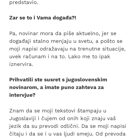
predstavio.
Zar se to i Vama događa?!
Pa, novinar mora da piše aktuelno, jer se
događaji stalno menjaju u svetu, a pošto se
moji napisi odražavaju na trenutne situacije,
uvek računam i na to. Lako me to ipak
iznervira.
Prihvatili ste susret s jugoslovenskim
novinarom, a imate puno zahteva za
intervjue?
Znam da se moji tekstovi štampaju u
Jugoslaviji i čujem od onih koji znaju vaš
jezik da su prevodi odlični. Da se moji napisi
čitaju i da se i u vas ljudi smeju. Od prevoda