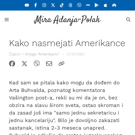
Skoči
na
Mira Adanja-Polak
sadržaj
MENU
Kako nasmejati Amerikance
Članci
>
Knjiga "Amerikanci"
–
01.10.1980
Kad sam se pitala kako mogu da dođem do
Arta Buhvalda, poznatog komentatora
Vašington post-a, rekli su mi da je on, bez
obzira na slavu širom sveta, ostao skroman i
da zasad još ima "samo jednu sekretaricu i
jednu kancelariju". Bilo je dovoljno zakazati
sastanak, istina 2-3 meseca unapred.