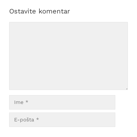
Ostavite komentar
Comment
Ime
E-
pošta
Veb