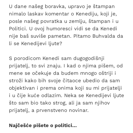
U dane našeg boravka, upravo je štampan
nimalo laskav komentar o Kenediju, koji je,
posle našeg povratka u zemlju, štampan i u
Politici. U ovoj humoresci vidi se da Kenedi
nije baš suviše pametan. Pitamo Buhvalda da
li se Kenedijevi ljute?
S porodicom Kenedi sam dugogodišnji
prijatelj, to svi znaju. I kad o njima pišem, od
mene se očekuje da budem mnogo oštriji i
stroži kako bih svoje čitaoce ubedio da sam
objektivan i prema onima koji su mi prijatelji
i u čije kuće odlazim. Neka se Kenedijevi ljute
što sam bio tako strog, ali ja sam njihov
prijatelj, a prvenstveno novinar.
Najčešće pišete o politici…