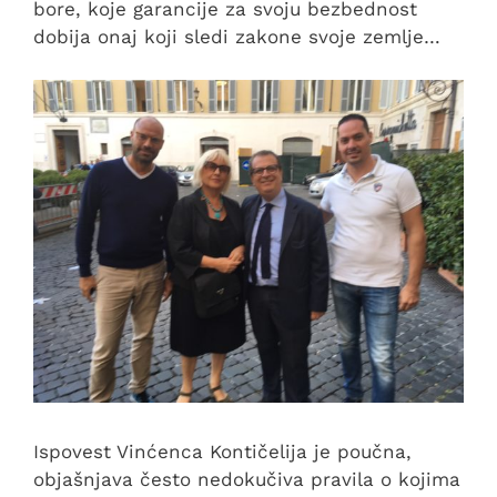
bore, koje garancije za svoju bezbednost
dobija onaj koji sledi zakone svoje zemlje…
Ispovest Vinćenca Kontičelija je poučna,
objašnjava često nedokučiva pravila o kojima