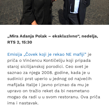
„Mira Adanja Polak – ekskluzivno“, nedelja,
RTS 2, 15:30
Emisija „Čovek koji je rekao NE mafiji”
je
priča o Vinćencu Kontičeliju koji pripada
staroj sicilijanskoj porodici. Ceo svet je
saznao za njega 2008. godine, kada je u
sudinici prst uperio u jednog od najvećih
mafijaša Italije i javno priznao da mu je
upravo on tražio reket da bi nesmetano
mogao da radi u u svom restoranu. Ova priča
ima i nastavak.