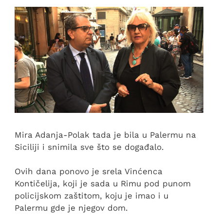
Mira Adanja-Polak tada je bila u Palermu na
Siciliji i snimila sve što se događalo.
Ovih dana ponovo je srela Vinćenca
Kontičelija, koji je sada u Rimu pod punom
policijskom zaštitom, koju je imao i u
Palermu gde je njegov dom.