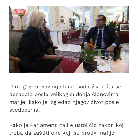
U razgovoru saznaje kako sada živi i šta se
događalo posle velikog suđenja članovima
mafije, kako je izgledao njegov život posle
svedočenja.
Kako je Parlament Italije ustoličio zakon koji
treba da zaštiti one koji se protiv mafije