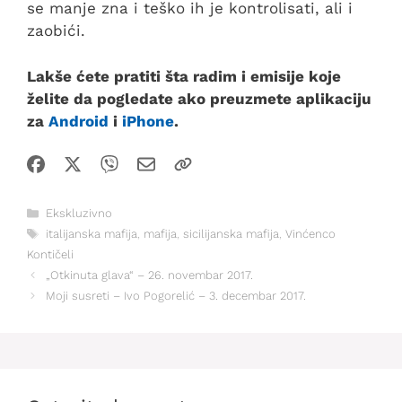
se manje zna i teško ih je kontrolisati, ali i
zaobići.
Lakše ćete pratiti šta radim i emisije koje
želite da pogledate ako preuzmete aplikaciju
za
Android
i
iPhone
.
Kategorije
Ekskluzivno
Oznake
italijanska mafija
,
mafija
,
sicilijanska mafija
,
Vinćenco
Kontičeli
„Otkinuta glava“ – 26. novembar 2017.
Moji susreti – Ivo Pogorelić – 3. decembar 2017.