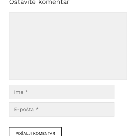
Ostavite komentar
Comment
Ime
E-
pošta
Veb
mesto