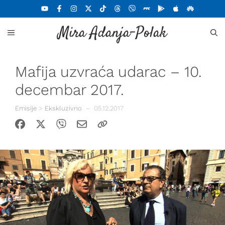
Skoči
na
Mira Adanja-Polak
sadržaj
MENU
Mafija uzvraća udarac – 10.
decembar 2017.
Emisije
>
Ekskluzivno
–
05.12.2017