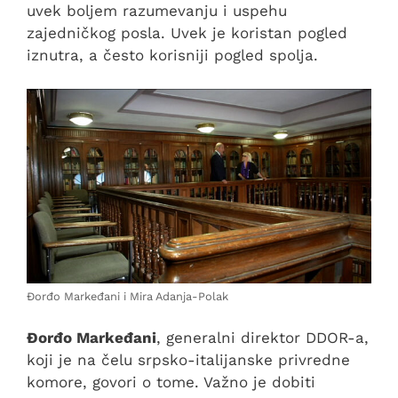
uvek boljem razumevanju i uspehu
zajedničkog posla. Uvek je koristan pogled
iznutra, a često korisniji pogled spolja.
Đorđo Markeđani i Mira Adanja-Polak
Đorđo Markeđani
, generalni direktor DDOR-a,
koji je na čelu srpsko-italijanske privredne
komore, govori o tome. Važno je dobiti