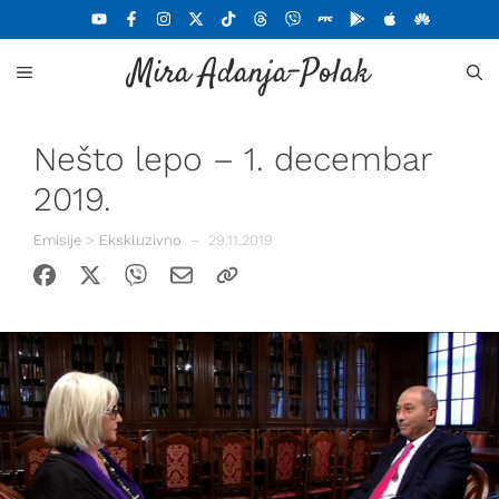
Skoči
na
Mira Adanja-Polak
sadržaj
MENU
Nešto lepo – 1. decembar
2019.
Emisije
>
Ekskluzivno
–
29.11.2019