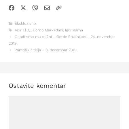
Kategorije
Ekskluzivno
Oznake
Adir El Al
,
Đorđo Markeđani
,
Igor Karna
Ostali smo mu dužni – Đorđe Prudnikov – 24. novembar
2019.
Pamtiti učitelja – 8. decembar 2019.
Ostavite komentar
Comment