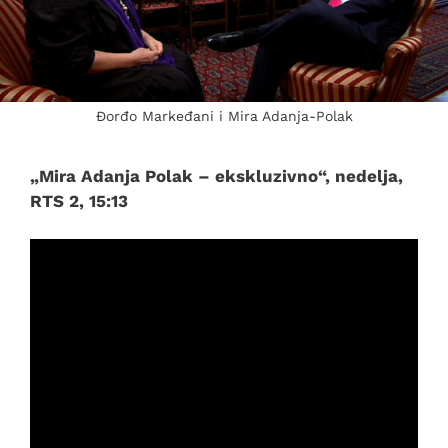
Đorđo Markeđani i Mira Adanja-Polak
„Mira Adanja Polak – ekskluzivno“, nedelja,
RTS 2, 15:13