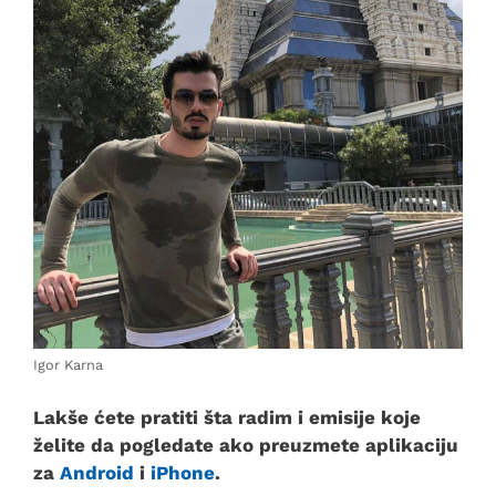
Igor Karna
Lakše ćete pratiti šta radim i emisije koje
želite da pogledate ako preuzmete aplikaciju
za
Android
i
iPhone
.