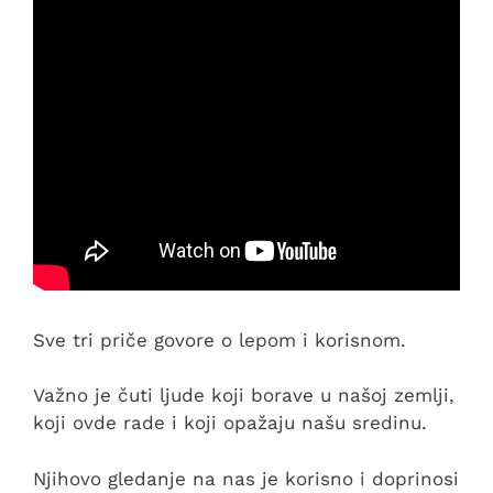
Sve tri priče govore o lepom i korisnom.
Važno je čuti ljude koji borave u našoj zemlji,
koji ovde rade i koji opažaju našu sredinu.
Njihovo gledanje na nas je korisno i doprinosi