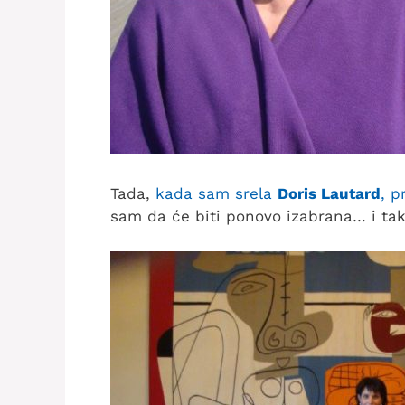
Tada,
kada sam srela
Doris Lautard
, p
sam da će biti ponovo izabrana… i tako