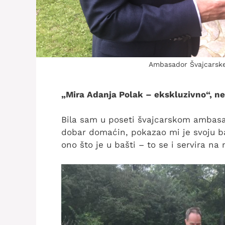
Ambasador Švajcarske 
„Mira Adanja Polak – ekskluzivno“, ne
Bila sam u poseti švajcarskom ambasad
dobar domaćin, pokazao mi je svoju ba
ono što je u bašti – to se i servira na