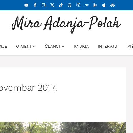
Mira Adanja-Polak
SIJE
O MENI
ČLANCI
KNJIGA
INTERVJUI
PI
novembar 2017.