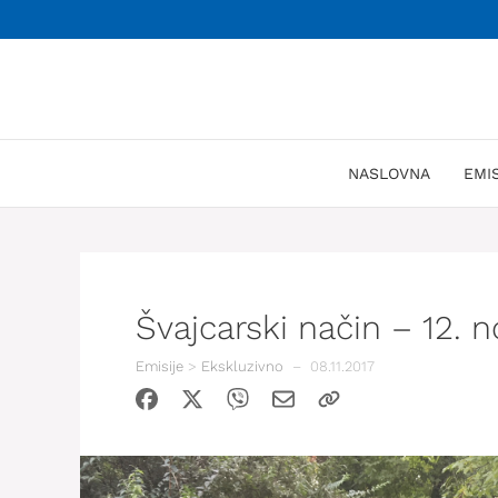
Skoči
na
sadržaj
NASLOVNA
EMI
Švajcarski način – 12. 
Emisije
>
Ekskluzivno
–
08.11.2017