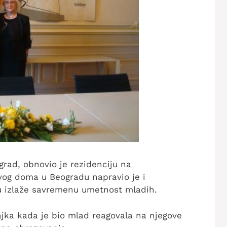
grad, obnovio je rezidenciju na
vog doma u Beogradu napravio je i
su izlaže savremenu umetnost mladih.
jka kada je bio mlad reagovala na njegove