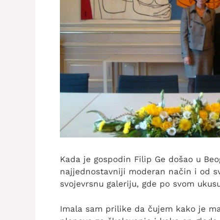
Kada je gospodin Filip Ge došao u Beo
najjednostavniji moderan način i od s
svojevrsnu galeriju, gde po svom uku
Imala sam prilike da čujem kako je ma