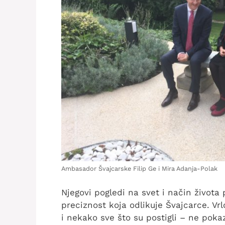
Ambasador Švajcarske Filip Ge i Mira Adanja-Polak
Njegovi pogledi na svet i način života
preciznost koja odlikuje Švajcarce. Vrlo
i nekako sve što su postigli – ne poka