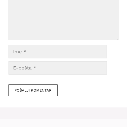
Ime
E-
pošta
Veb
mesto