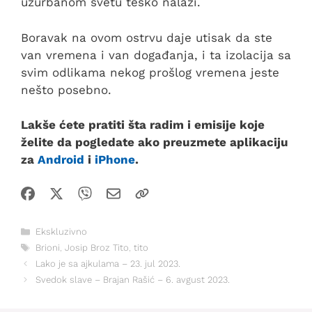
užurbanom svetu teško nalazi.
Boravak na ovom ostrvu daje utisak da ste
van vremena i van događanja, i ta izolacija sa
svim odlikama nekog prošlog vremena jeste
nešto posebno.
Lakše ćete pratiti šta radim i emisije koje
želite da pogledate ako preuzmete aplikaciju
za
Android
i
iPhone
.
Kategorije
Ekskluzivno
Oznake
Brioni
,
Josip Broz Tito
,
tito
Lako je sa ajkulama – 23. jul 2023.
Svedok slave – Brajan Rašić – 6. avgust 2023.