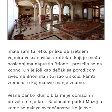
Imala sam tu retku priliku da sretnem
Vojmira Vuksanovića, arhitektu koji je među
poslednjima napustio Brione i preselio se na
kopno. On je još kao dečak sa porodicom
živeo na Brionima i tu išao u školu. Pamti
vremena o kojima sve manje znamo.
Vesna Danko Klunić bila mi je domaćin i
provela me je kroz Nacionalni park i Muzej u
kome se nalaze svedočanstva ko je sve