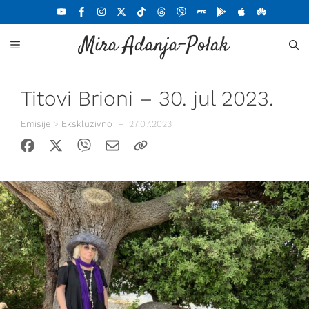
Skoči
na
Mira Adanja-Polak
sadržaj
MENU
Titovi Brioni – 30. jul 2023.
Emisije
>
Ekskluzivno
–
27.07.2023