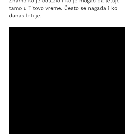
Znamo ko je odlazio i ko je mogao da letuje
tamo u Titovo vreme. Često se nagađa i ko
danas letuje.