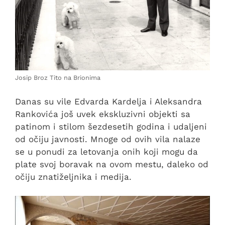
Josip Broz Tito na Brionima
Danas su vile Edvarda Kardelja i Aleksandra
Rankovića još uvek ekskluzivni objekti sa
patinom i stilom šezdesetih godina i udaljeni
od očiju javnosti. Mnoge od ovih vila nalaze
se u ponudi za letovanja onih koji mogu da
plate svoj boravak na ovom mestu, daleko od
očiju znatiželjnika i medija.