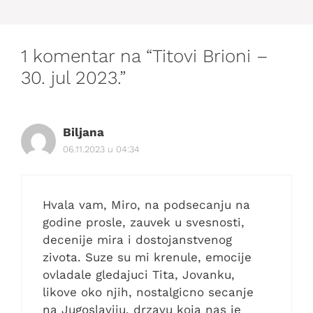
1 komentar na “Titovi Brioni –
30. jul 2023.”
Biljana
06.11.2023 u 04:34
Hvala vam, Miro, na podsecanju na
godine prosle, zauvek u svesnosti,
decenije mira i dostojanstvenog
zivota. Suze su mi krenule, emocije
ovladale gledajuci Tita, Jovanku,
likove oko njih, nostalgicno secanje
na Jugoslaviju, drzavu koja nas je