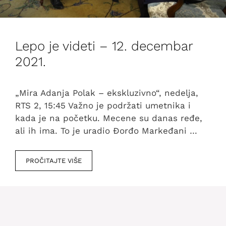
Lepo je videti – 12. decembar
2021.
„Mira Adanja Polak – ekskluzivno“, nedelja,
RTS 2, 15:45 Važno je podržati umetnika i
kada je na početku. Mecene su danas ređe,
ali ih ima. To je uradio Đorđo Markeđani …
PROČITAJTE VIŠE