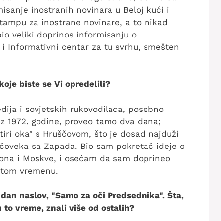
misanje inostranih novinara u Beloj kući i
tampu za inostrane novinare, a to nikad
bio veliki doprinos informisanju o
i Informativni centar za tu svrhu, smešten
oje biste se Vi opredelili?
ija i sovjetskih rukovodilaca, posebno
z 1972. godine, proveo tamo dva dana;
iri oka" s Hruščovom, što je dosad najduži
 čoveka sa Zapada. Bio sam pokretač ideje o
gtona i Moskve, i osećam da sam doprineo
u tom vremenu.
dan naslov, "Samo za oči Predsednika". Šta,
u to vreme, znali više od ostalih?