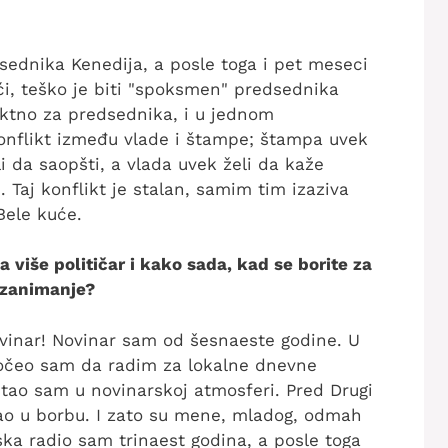
dsednika Kenedija, a posle toga i pet meseci
, teško je biti "spoksmen" predsednika
ktno za predsednika, i u jednom
nflikt između vlade i štampe; štampa uvek
i da saopšti, a vlada uvek želi da kaže
 Taj konflikt je stalan, samim tim izaziva
Bele kuće.
a više političar i kako sada, kad se borite za
e zanimanje?
vinar! Novinar sam od šesnaeste godine. U
očeo sam da radim za lokalne dnevne
stao sam u novinarskoj atmosferi. Pred Drugi
tišao u borbu. I zato su mene, mladog, odmah
ska radio sam trinaest godina, a posle toga