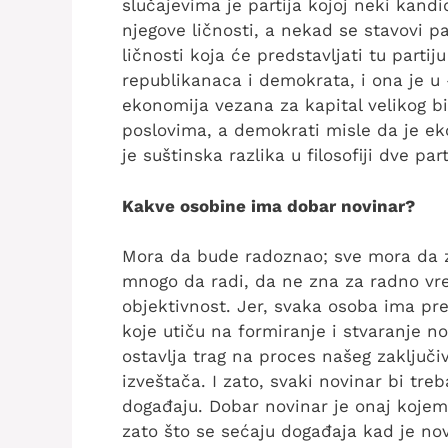
slučajevima je partija kojoj neki kan
njegove ličnosti, a nekad se stavovi pa
ličnosti koja će predstavljati tu partiju
republikanaca i demokrata, i ona je u
ekonomija vezana za kapital velikog b
poslovima, a demokrati misle da je eko
je suštinska razlika u filosofiji dve part
Kakve osobine ima dobar novinar?
Mora da bude radoznao; sve mora da z
mnogo da radi, da ne zna za radno vr
objektivnost. Jer, svaka osoba ima pre
koje utiču na formiranje i stvaranje n
ostavlja trag na proces našeg zaključi
izveštača. I zato, svaki novinar bi tre
događaju. Dobar novinar je onaj kojem v
zato što se sećaju događaja kad je nov