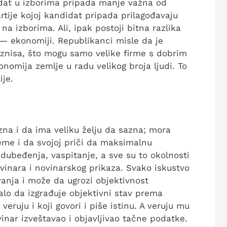
didat u izborima pripada manje važna od
rtije kojoj kandidat pripada prilagođavaju
 na izborima. Ali, ipak postoji bitna razlika
 — ekonomiji. Republikanci misle da je
iznisa, što mogu samo velike firme s dobrim
nomija zemlje u radu velikog broja ljudi. To
ije.
na i da ima veliku želju da sazna; mora
eme i da svojoj priči da maksimalnu
dubeđenja, vaspitanje, a sve su to okolnosti
ovinara i novinarskog prikaza. Svako iskustvo
vanja i može da ugrozi objektivnost
balo da izgrađuje objektivni stav prema
eruju i koji govori i piše istinu. A veruju mu
inar izveštavao i objavljivao tačne podatke.