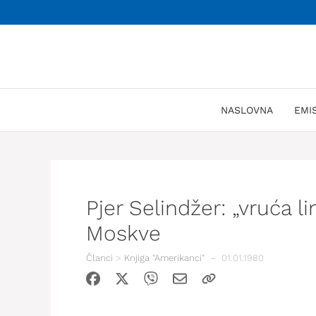
Skoči
na
sadržaj
NASLOVNA
EMI
Pjer Selindžer: „vruća l
Moskve
Članci
>
Knjiga "Amerikanci"
–
01.01.1980