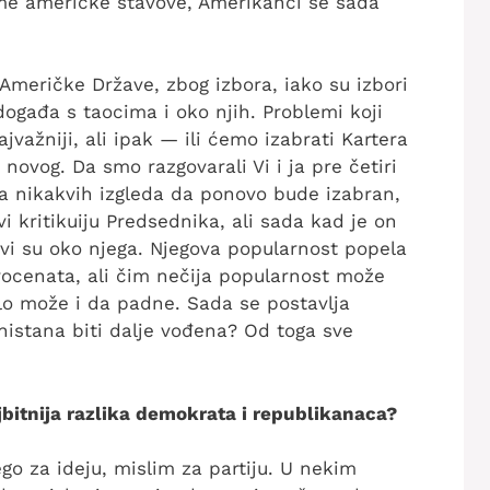
me američke stavove, Amerikanci se sada
 Američke Države, zbog izbora, iako su izbori
ogađa s taocima i oko njih. Problemi koji
jvažniji, ali ipak — ili ćemo izabrati Kartera
novog. Da smo razgovarali Vi i ja pre četiri
 nikakvih izgleda da ponovo bude izabran,
vi kritikuiju Predsednika, ali sada kad je on
 svi su oko njega. Njegova popularnost popela
ocenata, ali čim nečija popularnost može
glo može i da padne. Sada se postavlja
anistana biti dalje vođena? Od toga sve
bitnija razlika demokrata i republikanaca?
ego za ideju, mislim za partiju. U nekim