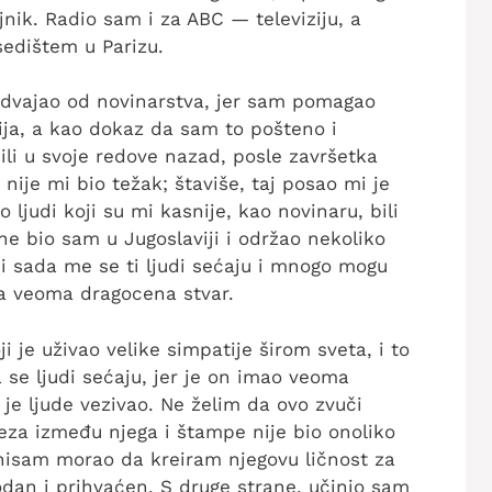
nik. Radio sam i za ABC — televiziju, a
sedištem u Parizu.
odvajao od novinarstva, jer sam pomagao
ja, a kao dokaz da sam to pošteno i
ili u svoje redove nazad, posle završetka
nije mi bio težak; štaviše, taj posao mi je
 ljudi koji su mi kasnije, kao novinaru, bili
ine bio sam u Jugoslaviji i održao nekoliko
 i sada me se ti ljudi sećaju i mnogo mogu
a veoma dragocena stvar.
 je uživao velike simpatije širom sveta, i to
 se ljudi sećaju, jer je on imao veoma
 je ljude vezivao. Ne želim da ovo zvuči
a između njega i štampe nije bio onoliko
 nisam morao da kreiram njegovu ličnost za
odan i prihvaćen. S druge strane, učinio sam