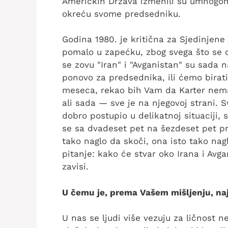
Američkih Država izmenili su umnogo
okreću svome predsedniku.
Godina 1980. je kritična za Sjedinjene
pomalo u zapećku, zbog svega što se d
se zovu "Iran" i "Avganistan" su sada na
ponovo za predsednika, ili ćemo birati 
meseca, rekao bih Vam da Karter nema
ali sada — sve je na njegovoj strani. S
dobro postupio u delikatnoj situaciji,
se sa dvadeset pet na šezdeset pet pr
tako naglo da skoči, ona isto tako na
pitanje: kako će stvar oko Irana i Avg
zavisi.
U čemu je, prema Vašem mišljenju, naj
U nas se ljudi više vezuju za ličnost n