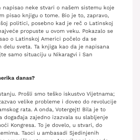
 napisao neke stvari o našem sistemu koje
pisao knjigu o tome. Bio je to, zapravo,
oj politici, posebno kad je reč o Latinskoj
 najveće propuste u ovom veku. Pokazalo se
isao o Latinskoj Americi počelo da se
 delu sveta. Ta knjiga kao da je napisana
te samo situaciju u Nikaragvi i San
merika danas?
anju. Prošli smo teško iskustvo Vijetnama;
izazvao velike probleme i doveo do revolucije
skog rata. A onda, Votergejt! Bila je to
va događaja zajedno izazvala su slabljenje
ći Kongresa. To je dovelo, u stvari, do
lemima. Taoci u ambasadi Sjedinjenih