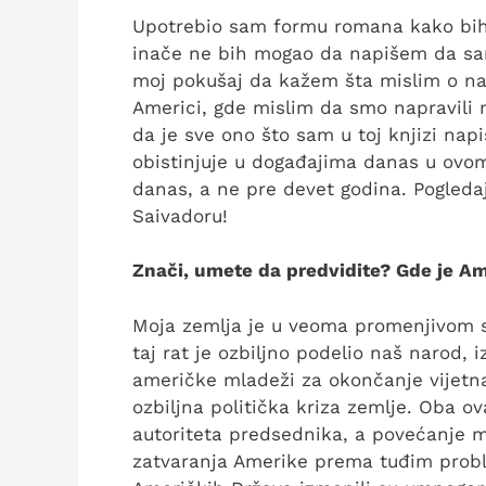
Upotrebio sam formu romana kako bih
inače ne bih mogao da napišem da sam 
moj pokušaj da kažem šta mislim o naš
Americi, gde mislim da smo napravili
da je sve ono što sam u toj knjizi nap
obistinjuje u događajima danas u ovom
danas, a ne pre devet godina. Pogledaj
Saivadoru!
Znači, umete da predvidite? Gde je A
Moja zemlja je u veoma promenjivom st
taj rat je ozbiljno podelio naš narod, 
američke mladeži za okončanje vijetnam
ozbiljna politička kriza zemlje. Oba o
autoriteta predsednika, a povećanje mo
zatvaranja Amerike prema tuđim prob