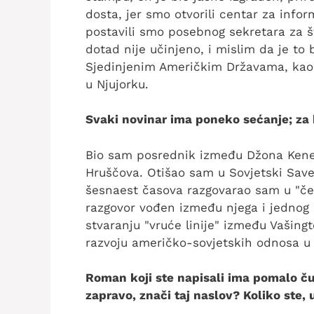
dosta, jer smo otvorili centar za infor
postavili smo posebnog sekretara za š
dotad nije učinjeno, i mislim da je to 
Sjedinjenim Američkim Državama, kao 
u Njujorku.
Svaki novinar ima poneko sećanje; za k
Bio sam posrednik između Džona Kened
Hruščova. Otišao sam u Sovjetski Save
šesnaest časova razgovarao sam u "čet
razgovor vođen između njega i jednog
stvaranju "vruće linije" između Vašin
razvoju američko-sovjetskih odnosa 
Roman koji ste napisali ima pomalo ču
zapravo, znači taj naslov? Koliko ste, 