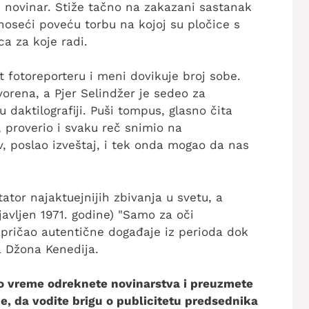
je novinar. Stiže tačno na zakazani sastanak
 noseći poveću torbu na kojoj su pločice s
ca za koje radi.
t fotoreporteru i meni dovikuje broj sobe.
vorena, a Pjer Selindžer je sedeo za
daktilografiji. Puši tompus, glasno čita
 proverio i svaku reč snimio na
, poslao izveštaj, i tek onda mogao da nas
ator najaktuejnijih zbivanja u svetu, a
vljen 1971. godine) "Samo za oči
spričao autentične događaje iz perioda dok
a Džona Kenedija.
sno vreme odreknete novinarstva i preuzmete
, da vodite brigu o publicitetu predsednika