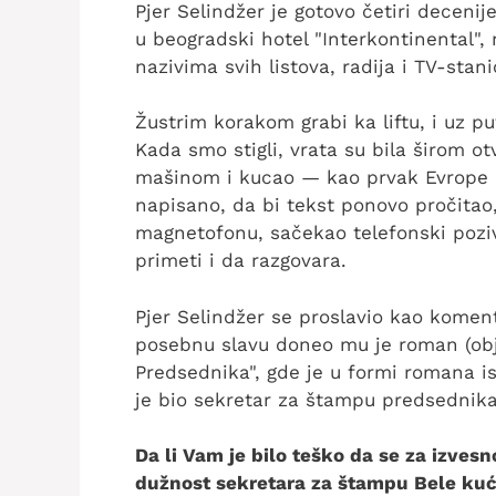
Pjer Selindžer je gotovo četiri deceni
u beogradski hotel "Interkontinental",
nazivima svih listova, radija i TV-stani
Žustrim korakom grabi ka liftu, i uz pu
Kada smo stigli, vrata su bila širom ot
mašinom i kucao — kao prvak Evrope u 
napisano, da bi tekst ponovo pročitao,
magnetofonu, sačekao telefonski poziv
primeti i da razgovara.
Pjer Selindžer se proslavio kao koment
posebnu slavu doneo mu je roman (obja
Predsednika", gde je u formi romana i
je bio sekretar za štampu predsednik
Da li Vam je bilo teško da se za izve
dužnost sekretara za štampu Bele kuće