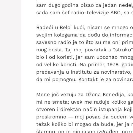
sam dugo godina pisao za jedan nedelj
sada sam šef radio-televizije ABC, sa 
Radeći u Beloj kući, nisam se mnogo 
svojim kolegama da dođu do informaci
savesno radio je to što su me oni prim
mog posla. Taj moj povratak u "struku" 
bio i od koristi, jer sam upoznao mnogo
od velike koristi. Na primer, 1978. god
predavanja u Institutu za novinarstvo,
da mi pomognu. Kontakt je za novinar
Mene još vezuju za Džona Kenedija, koji
mi ne smeta; uvek me raduje koliko ga
otvoren i direktan način istupanja koji
preskromno — moj posao da budem vez
težak koliko bi mogao da bude, jer ja
štampu, on je bio jasno izgrađen, prir