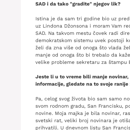
SAD i da tako "gradite" njegov lik?
Istina je da sam tri godine bio uz pre
uz Lindona Džonsona i moram Vam reći
SAD. Na takvom mestu čovek radi dire
demokratskom sistemu uvek postoji ko
želi da zna više od onoga što vlada žel
manje od onoga što bi trebalo da kaže.
velike probleme sekretaru za štampu 
Jeste li u to vreme bili manje novinar, 
informacije, gledate na to svoje ranij
Pa, celog svog života bio sam samo no
svom rodnom gradu, San Francisku, p
novine. Moja majka je bila novinar, ra
svetski rat, veliki broj novinara je o
prihvatili. U dnevnom listu San Franci