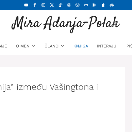
Mira Adanja-Polak
SIJE
O MENI
ČLANCI
KNJIGA
INTERVJUI
PI
inija“ između Vašingtona i