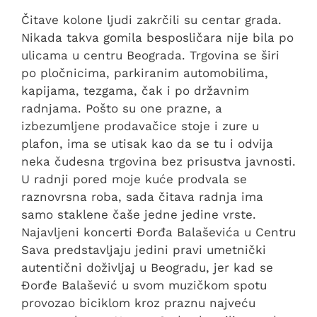
Čitave kolone ljudi zakrčili su centar grada.
Nikada takva gomila besposličara nije bila po
ulicama u centru Beograda. Trgovina se širi
po pločnicima, parkiranim automobilima,
kapijama, tezgama, čak i po državnim
radnjama. Pošto su one prazne, a
izbezumljene prodavačice stoje i zure u
plafon, ima se utisak kao da se tu i odvija
neka čudesna trgovina bez prisustva javnosti.
U radnji pored moje kuće prodvala se
raznovrsna roba, sada čitava radnja ima
samo staklene čaše jedne jedine vrste.
Najavljeni koncerti Đorđa Balaševića u Centru
Sava predstavljaju jedini pravi umetnički
autentični doživljaj u Beogradu, jer kad se
Đorđe Balašević u svom muzičkom spotu
provozao biciklom kroz praznu najveću