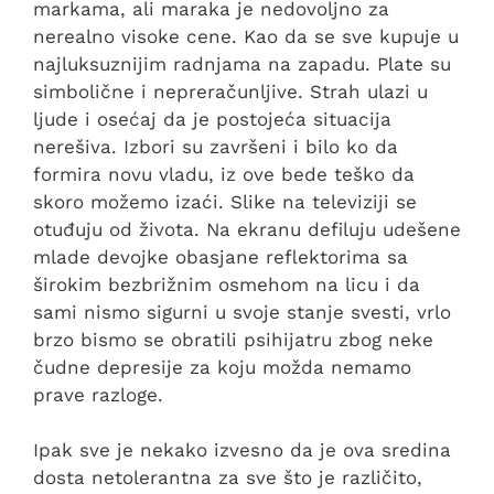
markama, ali maraka je nedovoljno za
nerealno visoke cene. Kao da se sve kupuje u
najluksuznijim radnjama na zapadu. Plate su
simbolične i nepreračunljive. Strah ulazi u
ljude i osećaj da je postojeća situacija
nerešiva. Izbori su završeni i bilo ko da
formira novu vladu, iz ove bede teško da
skoro možemo izaći. Slike na televiziji se
otuđuju od života. Na ekranu defiluju udešene
mlade devojke obasjane reflektorima sa
širokim bezbrižnim osmehom na licu i da
sami nismo sigurni u svoje stanje svesti, vrlo
brzo bismo se obratili psihijatru zbog neke
čudne depresije za koju možda nemamo
prave razloge.
Ipak sve je nekako izvesno da je ova sredina
dosta netolerantna za sve što je različito,