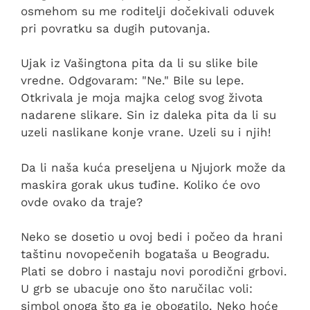
osmehom su me roditelji dočekivali oduvek
pri povratku sa dugih putovanja.
Ujak iz Vašingtona pita da li su slike bile
vredne. Odgovaram: "Ne." Bile su lepe.
Otkrivala je moja majka celog svog života
nadarene slikare. Sin iz daleka pita da li su
uzeli naslikane konje vrane. Uzeli su i njih!
Da li naša kuća preseljena u Njujork može da
maskira gorak ukus tuđine. Koliko će ovo
ovde ovako da traje?
Neko se dosetio u ovoj bedi i počeo da hrani
taštinu novopečenih bogataša u Beogradu.
Plati se dobro i nastaju novi porodični grbovi.
U grb se ubacuje ono što naručilac voli:
simbol onoga što ga je obogatilo. Neko hoće