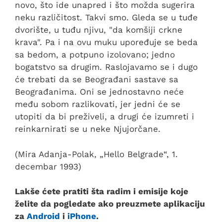
novo, što ide unapred i što možda sugerira
neku različitost. Takvi smo. Gleda se u tuđe
dvorište, u tuđu njivu, "da komšiji crkne
krava". Pa i na ovu muku upoređuje se beda
sa bedom, a potpuno izolovano; jedno
bogatstvo sa drugim. Raslojavamo se i dugo
će trebati da se Beograđani sastave sa
Beograđanima. Oni se jednostavno neće
među sobom razlikovati, jer jedni će se
utopiti da bi preživeli, a drugi će izumreti i
reinkarnirati se u neke Njujorčane.
(Mira Adanja-Polak, „Hello Belgrade“, 1.
decembar 1993)
Lakše ćete pratiti šta radim i emisije koje
želite da pogledate ako preuzmete aplikaciju
za
Android
i
iPhone
.