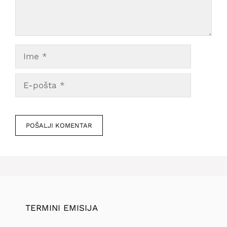
Ime
E-
pošta
Veb
mesto
TERMINI EMISIJA