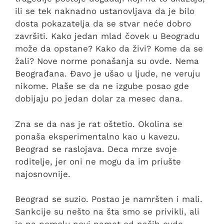
ili se tek naknadno ustanovljava da je bilo
dosta pokazatelja da se stvar neće dobro
završiti. Kako jedan mlad čovek u Beogradu
može da opstane? Kako da živi? Kome da se
žali? Nove norme ponašanja su ovde. Nema
Beograđana. Đavo je ušao u ljude, ne veruju
nikome. Plaše se da ne izgube posao gde
dobijaju po jedan dolar za mesec dana.
Zna se da nas je rat oštetio. Okolina se
ponaša eksperimentalno kao u kavezu.
Beograd se raslojava. Deca mrze svoje
roditelje, jer oni ne mogu da im priušte
najosnovnije.
Beograd se suzio. Postao je namršten i mali.
Sankcije su nešto na šta smo se privikli, ali