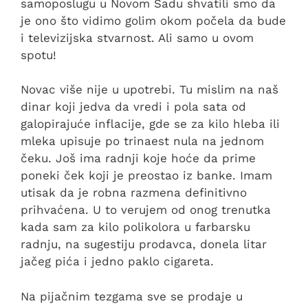
samoposlugu u Novom Sadu shvatili smo da
je ono što vidimo golim okom počela da bude
i televizijska stvarnost. Ali samo u ovom
spotu!
Novac više nije u upotrebi. Tu mislim na naš
dinar koji jedva da vredi i pola sata od
galopirajuće inflacije, gde se za kilo hleba ili
mleka upisuje po trinaest nula na jednom
čeku. Još ima radnji koje hoće da prime
poneki ček koji je preostao iz banke. Imam
utisak da je robna razmena definitivno
prihvaćena. U to verujem od onog trenutka
kada sam za kilo polikolora u farbarsku
radnju, na sugestiju prodavca, donela litar
jačeg pića i jedno paklo cigareta.
Na pijačnim tezgama sve se prodaje u