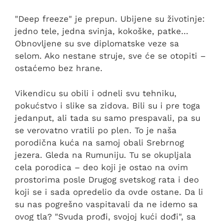
"Deep freeze" je prepun. Ubijene su životinje:
jedno tele, jedna svinja, kokoške, patke…
Obnovljene su sve diplomatske veze sa
selom. Ako nestane struje, sve će se otopiti –
ostaćemo bez hrane.
Vikendicu su obili i odneli svu tehniku,
pokućstvo i slike sa zidova. Bili su i pre toga
jedanput, ali tada su samo prespavali, pa su
se verovatno vratili po plen. To je naša
porodična kuća na samoj obali Srebrnog
jezera. Gleda na Rumuniju. Tu se okupljala
cela porodica – deo koji je ostao na ovim
prostorima posle Drugog svetskog rata i deo
koji se i sada opredelio da ovde ostane. Da li
su nas pogrešno vaspitavali da ne idemo sa
ovog tla? "Svuda prođi, svojoj kući dođi", sa