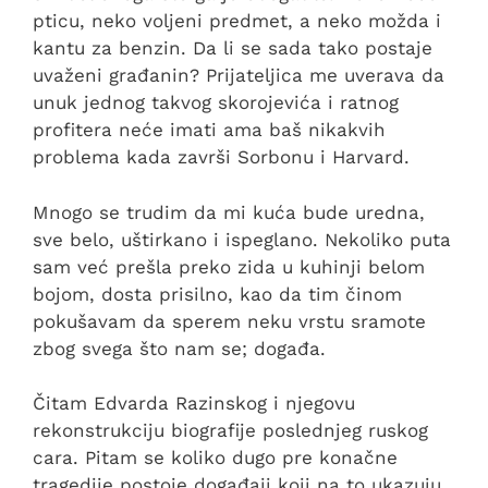
pticu, neko voljeni predmet, a neko možda i
kantu za benzin. Da li se sada tako postaje
uvaženi građanin? Prijateljica me uverava da
unuk jednog takvog skorojevića i ratnog
profitera neće imati ama baš nikakvih
problema kada završi Sorbonu i Harvard.
Mnogo se trudim da mi kuća bude uredna,
sve belo, uštirkano i ispeglano. Nekoliko puta
sam već prešla preko zida u kuhinji belom
bojom, dosta prisilno, kao da tim činom
pokušavam da sperem neku vrstu sramote
zbog svega što nam se; događa.
Čitam Edvarda Razinskog i njegovu
rekonstrukciju biografije poslednjeg ruskog
cara. Pitam se koliko dugo pre konačne
tragedije postoje događaji koji na to ukazuju,