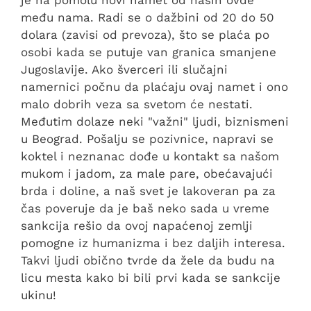
je na pomolu novi namet od naših ovde
među nama. Radi se o dažbini od 20 do 50
dolara (zavisi od prevoza), što se plaća po
osobi kada se putuje van granica smanjene
Jugoslavije. Ako šverceri ili slučajni
namernici počnu da plaćaju ovaj namet i ono
malo dobrih veza sa svetom će nestati.
Međutim dolaze neki "važni" ljudi, biznismeni
u Beograd. Pošalju se pozivnice, napravi se
koktel i neznanac dođe u kontakt sa našom
mukom i jadom, za male pare, obećavajući
brda i doline, a naš svet je lakoveran pa za
čas poveruje da je baš neko sada u vreme
sankcija rešio da ovoj napaćenoj zemlji
pomogne iz humanizma i bez daljih interesa.
Takvi ljudi obično tvrde da žele da budu na
licu mesta kako bi bili prvi kada se sankcije
ukinu!