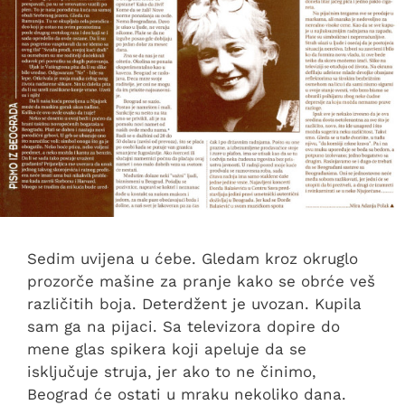
Sedim uvijena u ćebe. Gledam kroz okruglo
prozorče mašine za pranje kako se obrće veš
različitih boja. Deterdžent je uvozan. Kupila
sam ga na pijaci. Sa televizora dopire do
mene glas spikera koji apeluje da se
isključuje struja, jer ako to ne činimo,
Beograd će ostati u mraku nekoliko dana.