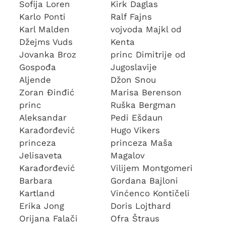
Sofija Loren
Kirk Daglas
Karlo Ponti
Ralf Fajns
Karl Malden
vojvoda Majkl od
Džejms Vuds
Kenta
Jovanka Broz
princ Dimitrije od
Gospođa
Jugoslavije
Aljende
Džon Snou
Zoran Đinđić
Marisa Berenson
princ
Ruška Bergman
Aleksandar
Pedi Ešdaun
Karađorđević
Hugo Vikers
princeza
princeza Maša
Jelisaveta
Magalov
Karađorđević
Vilijem Montgomeri
Barbara
Gordana Bajloni
Kartland
Vinćenco Kontičeli
Erika Jong
Doris Lojthard
Orijana Falači
Ofra Štraus