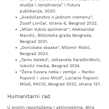
studije i istraživanja” i Futura
publikacije, 2020.
„Svedočanstvo o jednom vremenu“,
Žozef Lončar, strana 6, Beograd 2022.
„Milan Vukos spomenar“, Aleksandar
Mandić, Biblioteka grada Beograda,
Beograd 2021.
„Dorćolske skaske“, Milomir Ristić,
Beograd 2023.
„Tamo daleko“, Jelisaveta Karađorđević,
Vukotić media, Beograd 2024.
“Žena čuvara neba i zemlje – Ranko
Popović i Jovo Miloš”, Luciana Popović
Miloš, RACIO, Beograd 2022, strana 127.
Humanitarni rad
U svojim reportažama i aktivnostima, Mira