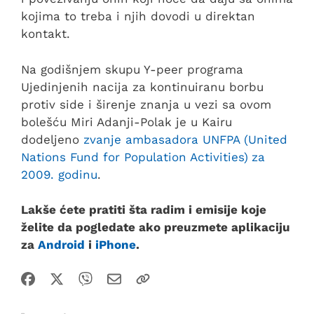
kojima to treba i njih dovodi u direktan
kontakt.
Na godišnjem skupu Y-peer programa
Ujedinjenih nacija za kontinuiranu borbu
protiv side i širenje znanja u vezi sa ovom
bolešću Miri Adanji-Polak je u Kairu
dodeljeno
zvanje ambasadora UNFPA (United
Nations Fund for Population Activities)
za
2009. godinu
.
Lakše ćete pratiti šta radim i emisije koje
želite da pogledate ako preuzmete aplikaciju
za
Android
i
iPhone
.