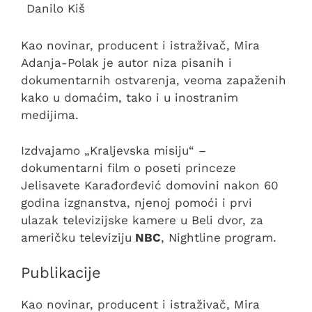
Danilo Kiš
Kao novinar, producent i istraživač, Mira
Adanja-Polak je autor niza pisanih i
dokumentarnih ostvarenja, veoma zapaženih
kako u domaćim, tako i u inostranim
medijima.
Izdvajamo „Kraljevska misiju“ –
dokumentarni film o poseti princeze
Jelisavete Karađorđević domovini nakon 60
godina izgnanstva, njenoj pomoći i prvi
ulazak televizijske kamere u Beli dvor, za
američku televiziju
NBC
, Nightline
program.
Publikacije
Kao novinar, producent i istraživač, Mira