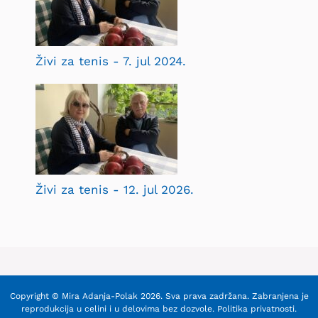
Živi za tenis - 7. jul 2024.
Živi za tenis - 12. jul 2026.
Copyright © Mira Adanja-Polak 2026. Sva prava zadržana. Zabranjena je
reprodukcija u celini i u delovima bez dozvole.
Politika privatnosti
.