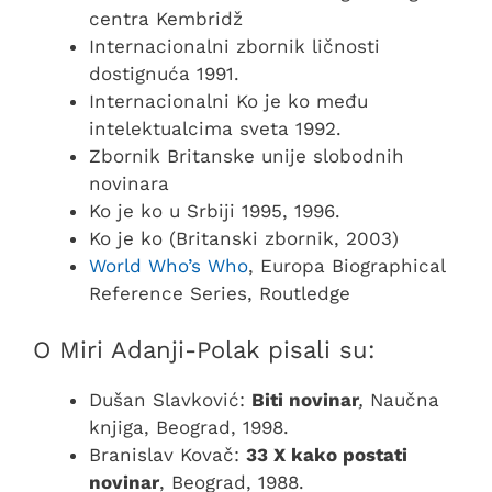
centra Kembridž
Internacionalni zbornik ličnosti
dostignuća 1991.
Internacionalni Ko je ko među
intelektualcima sveta 1992.
Zbornik Britanske unije slobodnih
novinara
Ko je ko u Srbiji 1995, 1996.
Ko je ko (Britanski zbornik, 2003)
World Who’s Who
, Europa Biographical
Reference Series, Routledge
O Miri Adanji-Polak pisali su:
Dušan Slavković:
Biti novinar
,
Naučna
knjiga, Beograd, 1998.
Branislav Kovač:
33 X kako postati
novinar
, Beograd, 1988.