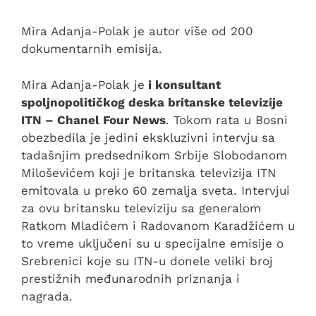
Mira Adanja-Polak je autor više od 200
dokumentarnih emisija.
Mira Adanja-Polak je
i konsultant
spoljnopolitičkog deska britanske televizije
ITN – Chanel Four News
. Tokom rata u Bosni
obezbedila je jedini ekskluzivni intervju sa
tadašnjim predsednikom Srbije Slobodanom
Miloševićem koji je britanska televizija ITN
emitovala u preko 60 zemalja sveta. Intervjui
za ovu britansku televiziju sa generalom
Ratkom Mladićem i Radovanom Karadžićem u
to vreme uključeni su u specijalne emisije o
Srebrenici koje su ITN-u donele veliki broj
prestižnih međunarodnih priznanja i
nagrada.