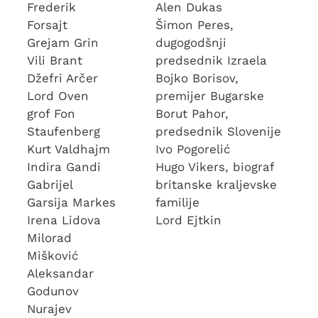
Frederik
Alen Dukas
Forsajt
Šimon Peres,
Grejam Grin
dugogodšnji
Vili Brant
predsednik Izraela
Džefri Arčer
Bojko Borisov,
Lord Oven
premijer Bugarske
grof Fon
Borut Pahor,
Staufenberg
predsednik Slovenije
Kurt Valdhajm
Ivo Pogorelić
Indira Gandi
Hugo Vikers, biograf
Gabrijel
britanske kraljevske
Garsija Markes
familije
Irena Lidova
Lord Ejtkin
Milorad
Mišković
Aleksandar
Godunov
Nurajev