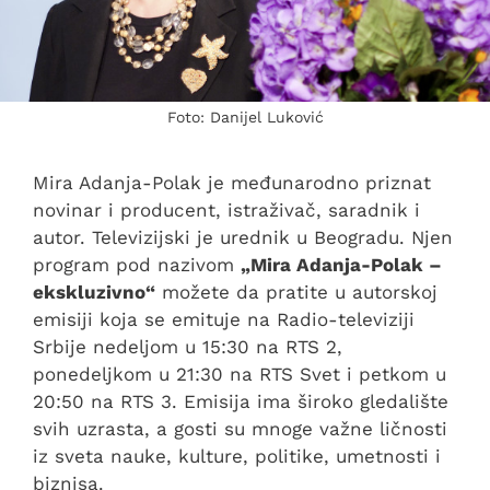
Foto: Danijel Luković
Mira Adanja-Polak je međunarodno priznat
novinar i producent, istraživač, saradnik i
autor. Televizijski je urednik u Beogradu. Njen
program pod nazivom
„Mira Adanja-Polak –
ekskluzivno“
možete da pratite u autorskoj
emisiji koja se emituje na Radio-televiziji
Srbije nedeljom u 15:30 na RTS 2,
ponedeljkom u 21:30 na RTS Svet i petkom u
20:50 na RTS 3. Emisija ima široko gledalište
svih uzrasta, a gosti su mnoge važne ličnosti
iz sveta nauke, kulture, politike, umetnosti i
biznisa.