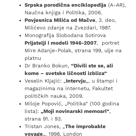
Srpska porodična enciklopedija
(A-AR),
Naučna knjiga i Politika, 2006.
Povjesnica Milića od Mačve
, 3. deo,
Milićevo zdanje na Zvezdari, 1987.
Monografija Slobodana Sotirova
Prijatelji i modeli 1946-2007
, portret
Mire Adanje-Polak, strana 199, ulje na
platnu
Dr Branko Bokun,
“Divili ste se, ali
kome – svetske ličnosti izbliza“
Veselin Kljajić: „
Intervju
„, u štampi i
magazinima na internetu, Fakultet
političkih nauka, 2009.
Miloje Popović, „Politika“ (100 godina
lista):
„Moji novinarski memoari“
,
strana 91. i 93.
Tristan Jones, „
The improbable
voyage
„, 1998, London