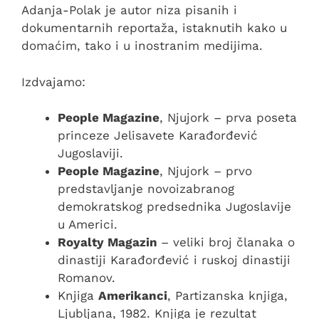
Adanja-Polak je autor niza pisanih i
dokumentarnih reportaža, istaknutih kako u
domaćim, tako i u inostranim medijima.
Izdvajamo:
People Magazine
, Njujork – prva poseta
princeze Jelisavete Karađorđević
Jugoslaviji.
People Magazine
, Njujork – prvo
predstavljanje novoizabranog
demokratskog predsednika Jugoslavije
u Americi.
Royalty Magazin
– veliki broj članaka o
dinastiji Karađorđević i ruskoj dinastiji
Romanov.
Knjiga
Amerikanci
, Partizanska knjiga,
Ljubljana, 1982. Knjiga je rezultat