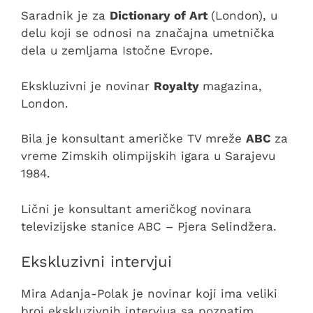
Saradnik je za
Dictionary of Art
(London), u
delu koji se odnosi na značajna umetnička
dela u zemljama Istočne Evrope.
Ekskluzivni je novinar
Royalty
magazina,
London.
Bila je konsultant američke TV mreže
ABC
za
vreme Zimskih olimpijskih igara u Sarajevu
1984.
Lični je konsultant američkog novinara
televizijske stanice ABC – Pjera Selindžera.
Ekskluzivni intervjui
Mira Adanja-Polak je novinar koji ima veliki
broj ekskluzivnih intervjua sa poznatim