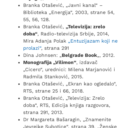
Branka Otašević, „Javni kanal“ –
Biblioteka „Energija“, 2003, strane 54,
55, 56, 128.
Branka Otašević,
„Televizija: zrelo
doba“
, Radio-televizija Srbije, 2014,
Mira Adanja Polak
„Entuzijazam koji ne
prolazi“
, strana 291
Dina Johnsen: „
Belgrade Book
„, 2012.
Monografija „Vilimon“
, izdavač
„Cicero“, urednici: Milena Marjanović i
Radmila Stanković, 2015.
Branka Otašević, „Ekran kao ogledalo“,
RTS, strane 25 i 66, 2018.
Branka Otašević, „Televizija: Zrelo
doba“, RTS, Edicija knjiga razgovora,
strana 291, 2013.
Dr Margareta Bašaragin, „Znamenite
Jevrejke Subotice“, strana 39, „Ženske