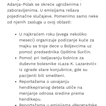
Adanja-Polak se okreće ugroženima i
zaboravljenima. U emisijama rešava
pojedinačne slučajeve. Pomenimo samo neke
od njenih zasluga u ovoj oblasti:
U najkraćem roku (svega nekoliko
meseci) organizuje podizanje kuće za
majku sa troje dece u Boljevcima uz
pomoć predsednika Opštine Surčin.
Pomoć pri iseljavanju bolnice za
duševne bolesnike «Laza K. Lazarević»
iz zgrade stare konjušnice, gde su
pacijenti bili smešteni.
Reportažama o usvajanju
hendikepiranog deteta utiče na
menjanje odnosa sredine prema
hendikepu.
Reportažama u emisijama «Beogradske