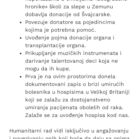
hronike» školi za slepe u Zemunu
dobavlja donacije od Švajcarske.
Povezuje donatore sa pojedincima
kojima je potrebna pomoć.
Uvođenje pojma donacije organa i
transplantacije organa.
Prikupljanje muzičkih instrumenata i
darivanje talentovanoj deci koja ne
mogu da ih kupe.
Prva je na ovim prostorima donela
dokumentovani zapis o brizi umirućih
bolesnika u hospisima u Velikoj Britaniji
koji se zalažu za dostojanstveno
umiranja pacijenata obolelih od raka.
Zalaže se za uvođenje hospisa kod nas.
Humanitarni rad vidi isključivo u angažovanju
i povezivanju onih koji hoće da daju sa onima