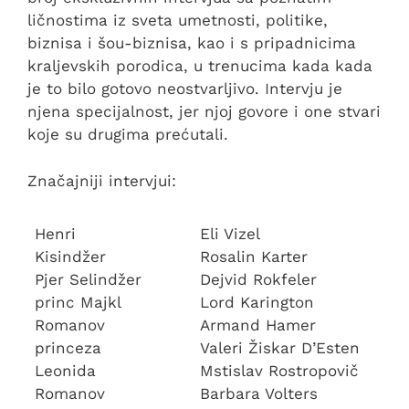
ličnostima iz sveta umetnosti, politike,
biznisa i šou-biznisa, kao i s pripadnicima
kraljevskih porodica, u trenucima kada kada
je to bilo gotovo neostvarljivo. Intervju je
njena specijalnost, jer njoj govore i one stvari
koje su drugima prećutali.
Značajniji intervjui:
Henri
Eli Vizel
Kisindžer
Rosalin Karter
Pjer Selindžer
Dejvid Rokfeler
princ Majkl
Lord Karington
Romanov
Armand Hamer
princeza
Valeri Žiskar D’Esten
Leonida
Mstislav Rostropovič
Romanov
Barbara Volters