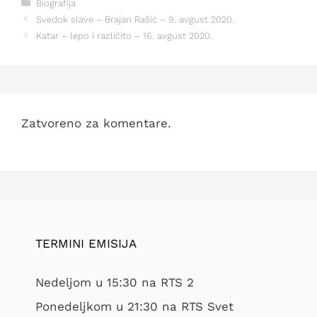
Kategorije
Biografija
Svedok slave – Brajan Rašić – 9. avgust 2020.
Katar – lepo i različito – 16. avgust 2020.
Zatvoreno za komentare.
TERMINI EMISIJA
Nedeljom u 15:30 na RTS 2
Ponedeljkom u 21:30 na RTS Svet