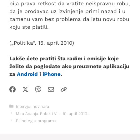
bila prava retkost da vratite neispravnu robu,
da je prodavac uz izvinjenje primi nazad i u
zamenu vam bez problema da istu novu robu
koju ste platili.
(„Politika“, 15. april 2010)
Lakše ćete pratiti šta radim i emisije koje
želite da pogledate ako preuzmete aplikaciju
za
Android
i
iPhone
.
Kategorije
Intervjui novinara
Mira Adanja-Polak i Vi – 10. april 2010.
Psiholog u programu