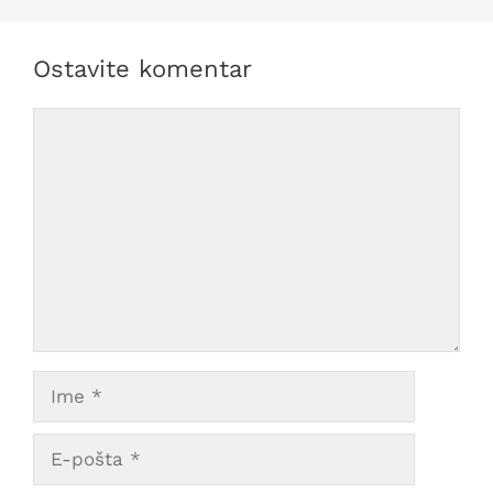
Ostavite komentar
Comment
Ime
E-
pošta