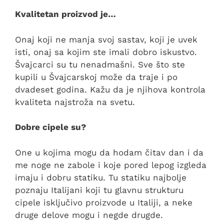
Kvalitetan proizvod je…
Onaj koji ne manja svoj sastav, koji je uvek
isti, onaj sa kojim ste imali dobro iskustvo.
Švajcarci su tu nenadmašni. Sve što ste
kupili u Švajcarskoj može da traje i po
dvadeset godina. Kažu da je njihova kontrola
kvaliteta najstroža na svetu.
Dobre cipele su?
One u kojima mogu da hodam čitav dan i da
me noge ne zabole i koje pored lepog izgleda
imaju i dobru statiku. Tu statiku najbolje
poznaju Italijani koji tu glavnu strukturu
cipele isključivo proizvode u Italiji, a neke
druge delove mogu i negde drugde.