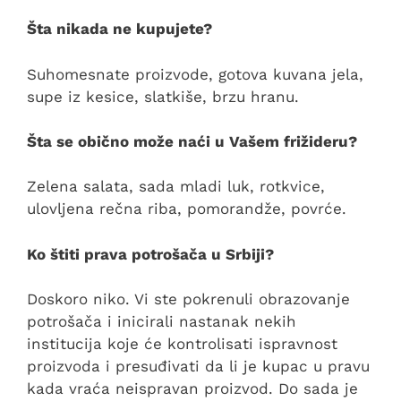
Šta nikada ne kupujete?
Suhomesnate proizvode, gotova kuvana jela,
supe iz kesice, slatkiše, brzu hranu.
Šta se obično može naći u Vašem frižideru?
Zelena salata, sada mladi luk, rotkvice,
ulovljena rečna riba, pomorandže, povrće.
Ko štiti prava potrošača u Srbiji?
Doskoro niko. Vi ste pokrenuli obrazovanje
potrošača i inicirali nastanak nekih
institucija koje će kontrolisati ispravnost
proizvoda i presuđivati da li je kupac u pravu
kada vraća neispravan proizvod. Do sada je