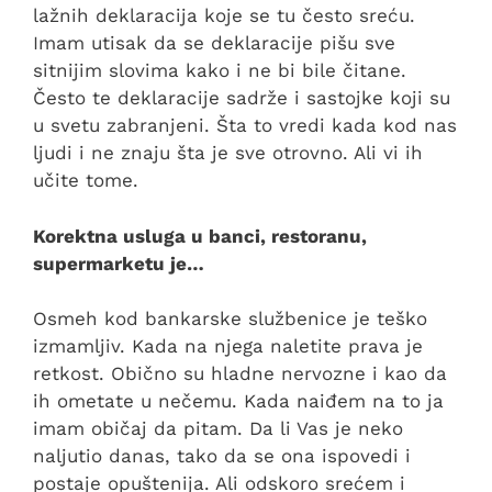
lažnih deklaracija koje se tu često sreću.
Imam utisak da se deklaracije pišu sve
sitnijim slovima kako i ne bi bile čitane.
Često te deklaracije sadrže i sastojke koji su
u svetu zabranjeni. Šta to vredi kada kod nas
ljudi i ne znaju šta je sve otrovno. Ali vi ih
učite tome.
Korektna usluga u banci, restoranu,
supermarketu je…
Osmeh kod bankarske službenice je teško
izmamljiv. Kada na njega naletite prava je
retkost. Obično su hladne nervozne i kao da
ih ometate u nečemu. Kada naiđem na to ja
imam običaj da pitam. Da li Vas je neko
naljutio danas, tako da se ona ispovedi i
postaje opuštenija. Ali odskoro srećem i