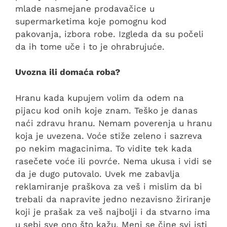
mlade nasmejane prodavačice u
supermarketima koje pomognu kod
pakovanja, izbora robe. Izgleda da su počeli
da ih tome uče i to je ohrabrujuće.
Uvozna ili domaća roba?
Hranu kada kupujem volim da odem na
pijacu kod onih koje znam. Teško je danas
naći zdravu hranu. Nemam poverenja u hranu
koja je uvezena. Voće stiže zeleno i sazreva
po nekim magacinima. To vidite tek kada
rasečete voće ili povrće. Nema ukusa i vidi se
da je dugo putovalo. Uvek me zabavlja
reklamiranje praškova za veš i mislim da bi
trebali da napravite jedno nezavisno žiriranje
koji je prašak za veš najbolji i da stvarno ima
u sebi sve ono što kažu. Meni se čine svi isti