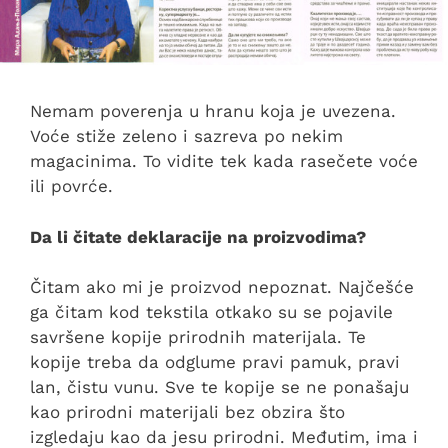
Nemam poverenja u hranu koja je uvezena.
Voće stiže zeleno i sazreva po nekim
magacinima. To vidite tek kada rasečete voće
ili povrće.
Da li čitate deklaracije na proizvodima?
Čitam ako mi je proizvod nepoznat. Najčešće
ga čitam kod tekstila otkako su se pojavile
savršene kopije prirodnih materijala. Te
kopije treba da odglume pravi pamuk, pravi
lan, čistu vunu. Sve te kopije se ne ponašaju
kao prirodni materijali bez obzira što
izgledaju kao da jesu prirodni. Međutim, ima i