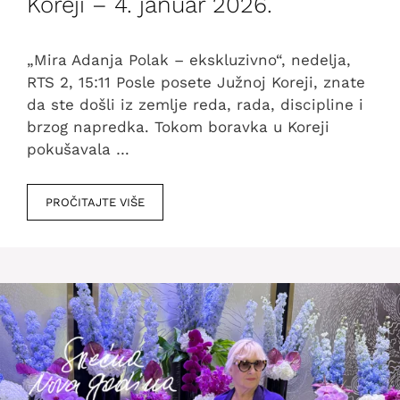
Koreji – 4. januar 2026.
„Mira Adanja Polak – ekskluzivno“, nedelja,
RTS 2, 15:11 Posle posete Južnoj Koreji, znate
da ste došli iz zemlje reda, rada, discipline i
brzog napredka. Tokom boravka u Koreji
pokušavala …
PROČITAJTE VIŠE