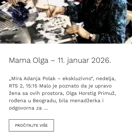
Mama Olga – 11. januar 2026.
„Mira Adanja Polak – ekskluzivno“, nedelja,
RTS 2, 15:15 Malo je poznato da je upravo
žena sa ovih prostora, Olga Horstig Primuž,
rođena u Beogradu, bila menadžerka i
odgovorna za …
PROČITAJTE VIŠE