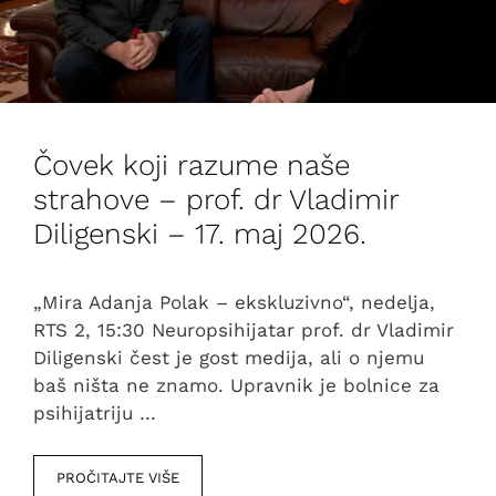
Čovek koji razume naše
strahove – prof. dr Vladimir
Diligenski – 17. maj 2026.
„Mira Adanja Polak – ekskluzivno“, nedelja,
RTS 2, 15:30 Neuropsihijatar prof. dr Vladimir
Diligenski čest je gost medija, ali o njemu
baš ništa ne znamo. Upravnik je bolnice za
psihijatriju …
PROČITAJTE VIŠE