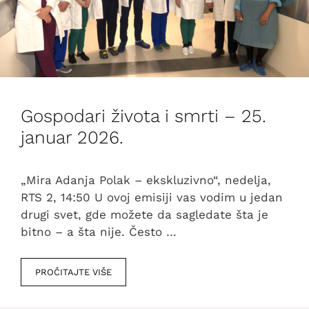
Gospodari života i smrti – 25.
januar 2026.
„Mira Adanja Polak – ekskluzivno“, nedelja,
RTS 2, 14:50 U ovoj emisiji vas vodim u jedan
drugi svet, gde možete da sagledate šta je
bitno – a šta nije. Često …
PROČITAJTE VIŠE