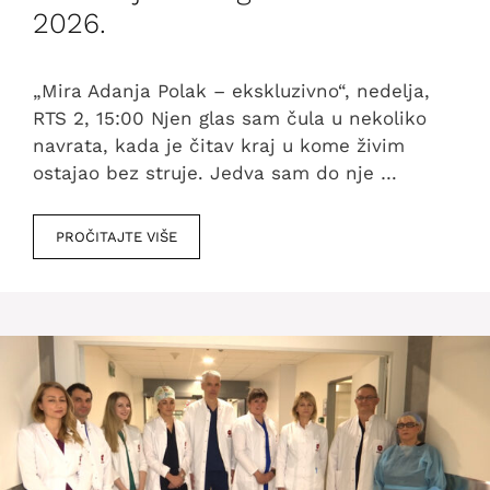
2026.
„Mira Adanja Polak – ekskluzivno“, nedelja,
RTS 2, 15:00 Njen glas sam čula u nekoliko
navrata, kada je čitav kraj u kome živim
ostajao bez struje. Jedva sam do nje …
PROČITAJTE VIŠE