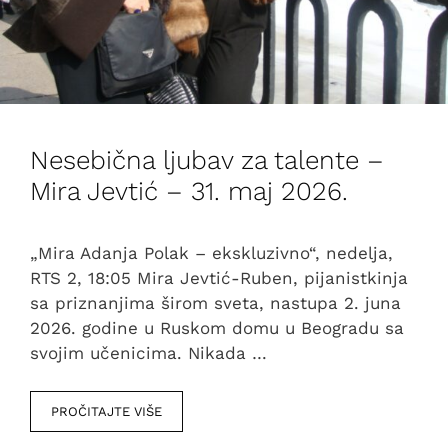
Nesebična ljubav za talente –
Mira Jevtić – 31. maj 2026.
„Mira Adanja Polak – ekskluzivno“, nedelja,
RTS 2, 18:05 Mira Jevtić-Ruben, pijanistkinja
sa priznanjima širom sveta, nastupa 2. juna
2026. godine u Ruskom domu u Beogradu sa
svojim učenicima. Nikada …
PROČITAJTE VIŠE