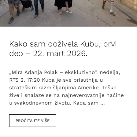
Kako sam doživela Kubu, prvi
deo – 22. mart 2026.
„Mira Adanja Polak – ekskluzivno“, nedelja,
RTS 2, 17:20 Kuba je sve prisutnija u
strateškim razmišljanjima Amerike. Teško
žive i snalaze se na najneverovatnije načine
u svakodnevnom životu. Kada sam …
PROČITAJTE VIŠE