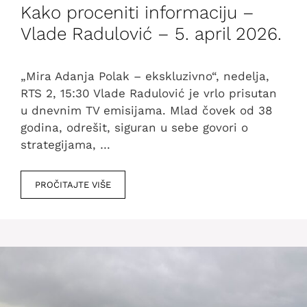
Kako proceniti informaciju –
Vlade Radulović – 5. april 2026.
„Mira Adanja Polak – ekskluzivno“, nedelja,
RTS 2, 15:30 Vlade Radulović je vrlo prisutan
u dnevnim TV emisijama. Mlad čovek od 38
godina, odrešit, siguran u sebe govori o
strategijama, …
PROČITAJTE VIŠE