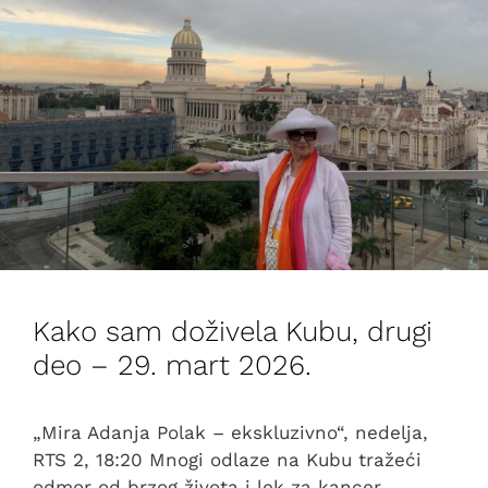
Kako sam doživela Kubu, drugi
deo – 29. mart 2026.
„Mira Adanja Polak – ekskluzivno“, nedelja,
RTS 2, 18:20 Mnogi odlaze na Kubu tražeći
odmor od brzog života i lek za kancer.