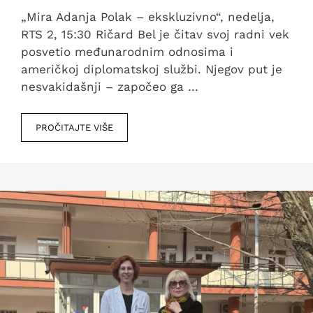
„Mira Adanja Polak – ekskluzivno“, nedelja,
RTS 2, 15:30 Ričard Bel je čitav svoj radni vek
posvetio međunarodnim odnosima i
američkoj diplomatskoj službi. Njegov put je
nesvakidašnji – započeo ga …
PROČITAJTE VIŠE